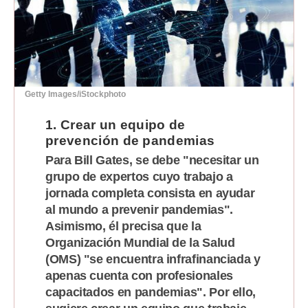
Moda
Estilos
Mundo
Getty Images/iStockphoto
EEUU
1. Crear un equipo de
México
prevención de pandemias
España
Para Bill Gates, se debe "necesitar un
grupo de expertos cuyo trabajo a
Internacional
jornada completa consista en ayudar
al mundo a prevenir pandemias".
Tecnología
Asimismo, él precisa que la
Club del Suscriptor
Organización Mundial de la Salud
(OMS) "se encuentra infrafinanciada y
Mix
apenas cuenta con profesionales
capacitados en pandemias". Por ello,
G de Gestión