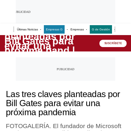
Últimas Noticias
Empresas G
Empresas
G de Gestión
Finanzas
Lo último
SUSCRÍBETE
Peru Quiosco
Portada
Empresas
Management & Empleo
Las tres claves planteadas por
Economía
Bill Gates para evitar una
Mercados
próxima pandemia
Perú
FOTOGALERÍA. El fundador de Microsoft
Política