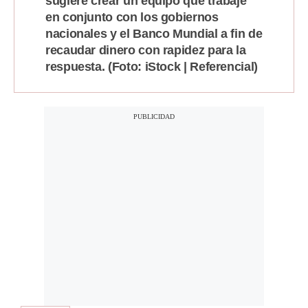
sugiere crear un equipo que trabaje
Notas Contratadas
en conjunto con los gobiernos
nacionales y el Banco Mundial a fin de
Podcast
recaudar dinero con rapidez para la
respuesta. (Foto: iStock | Referencial)
Gestión TV
Videos
Fotogalerías
gestion.pe
¿quiénes
Somos?
Términos
Y
Condiciones
Política
De
Privacidad