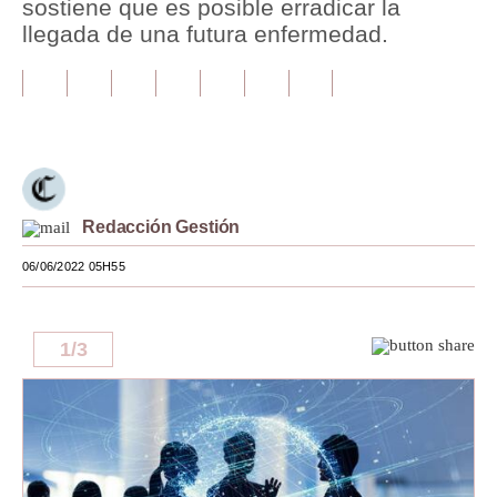
sostiene que es posible erradicar la
llegada de una futura enfermedad.
Tu Dinero
Finanzas Personales
Inmobiliarias
Plus G
Opinión
Redacción Gestión
Editorial
06/06/2022 05H55
Pregunta de hoy
1
/
3
Blogs
Tendencias
Lujo
Viajes