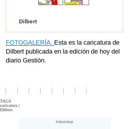
Moda
Estilos
Dilbert
Mundo
FOTOGALERÍA.
Esta es la caricatura de
EEUU
Dilbert publicada en la edición de hoy del
México
diario Gestión.
España
Internacional
Tecnología
Club del Suscriptor
TAGS
caricatura
|
Dilbert
Mix
G de Gestión