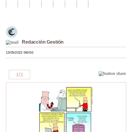
Tu Dinero
Finanzas Personales
Inmobiliarias
Redacción Gestión
Plus G
13/05/2022 06H30
Opinión
Editorial
1
/
1
Pregunta de hoy
Blogs
Tendencias
Lujo
Viajes