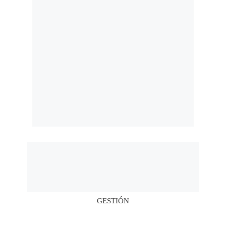
Notas Contratadas
Podcast
Gestión TV
Videos
Fotogalerías
gestion.pe
¿quiénes
Somos?
Términos
Y
Condiciones
Política
De
Privacidad