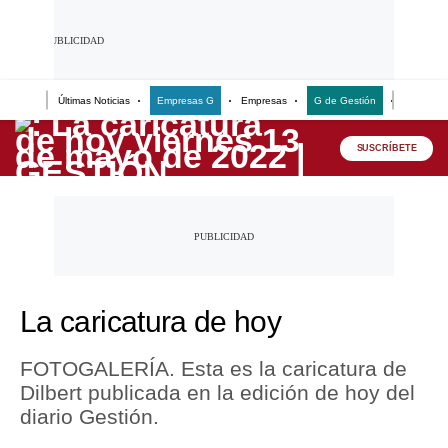
Últimas Noticias
Empresas G
Empresas
G de Gestión
Finanzas
Lo último
SUSCRÍBETE
Peru Quiosco
Portada
Empresas
Management & Empleo
La caricatura de hoy
Economía
FOTOGALERÍA. Esta es la caricatura de
Mercados
Dilbert publicada en la edición de hoy del
Perú
diario Gestión.
Política