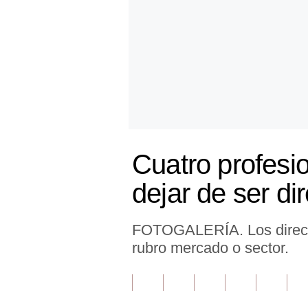
Finanzas Personales
Inmobiliarias
Plus G
Opinión
Editorial
Cuatro profesio
Pregunta de hoy
dejar de ser dir
Blogs
Tendencias
FOTOGALERÍA. Los directiv
Lujo
rubro mercado o sector.
Viajes
Moda