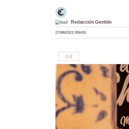
Estilos
Mundo
Redacción Gestión
EEUU
27/06/2022 05H30
México
España
1
/
4
Internacional
Tecnología
Club del Suscriptor
Mix
G de Gestión
Notas Contratadas