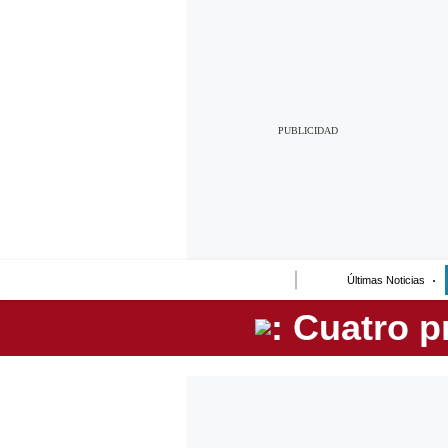
Lo último
Peru Quiosco
Portada
Empresas
Management & Empleo
Economía
Últimas Noticias
Mercados
Perú
Política
Tu Dinero