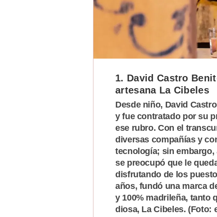
Podcast
Gestión TV
Videos
Fotogalerías
1. David Castro Benit
artesana La Cibeles
Desde niño, David Castro 
gestion.pe
y fue contratado por su p
¿quiénes
ese rubro. Con el transcur
Somos?
diversas compañías y con
Términos
tecnología; sin embargo, 
Y
se preocupó que le qued
Condiciones
disfrutando de los puesto
Política
años, fundó una marca de
De
Privacidad
y 100% madrileña, tanto 
diosa, La Cibeles. (Foto
Politica