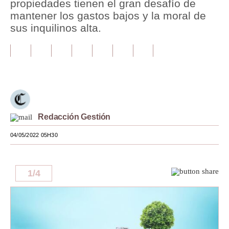
propiedades tienen el gran desafío de
mantener los gastos bajos y la moral de
Tu Dinero
sus inquilinos alta.
Finanzas Personales
Inmobiliarias
Plus G
Opinión
Redacción Gestión
Editorial
04/05/2022 05H30
Pregunta de hoy
Blogs
1
/
4
Tendencias
Lujo
Viajes