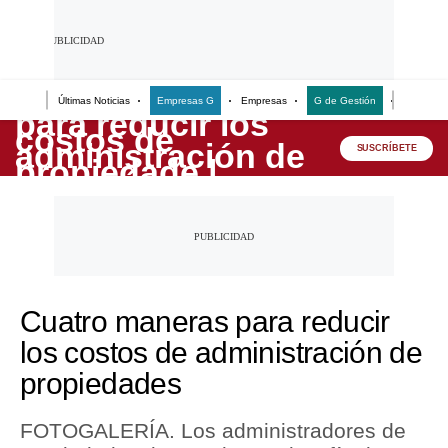
Últimas Noticias
Empresas G
Empresas
G de Gestión
Finanzas
Lo último
SUSCRÍBETE
Peru Quiosco
Portada
Empresas
Management & Empleo
Cuatro maneras para reducir
Economía
los costos de administración de
Mercados
propiedades
Perú
FOTOGALERÍA. Los administradores de
Política