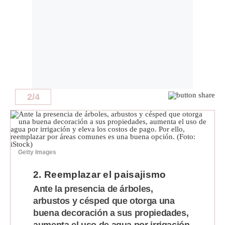
Notas Contratadas
Podcast
Gestión TV
Videos
Fotogalerías
2
/
4
gestion.pe
¿quiénes
Getty Images
Somos?
2. Reemplazar el paisajismo
Términos
Y
Ante la presencia de árboles,
Condiciones
arbustos y césped que otorga una
Política
buena decoración a sus propiedades,
De
Privacidad