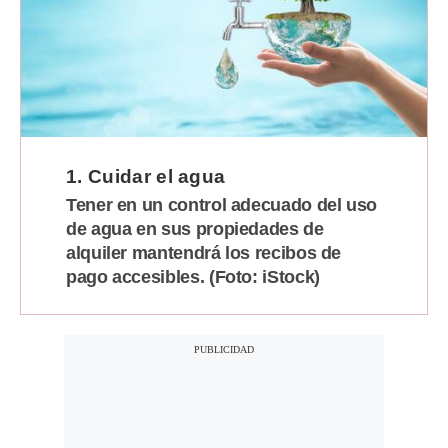
Moda
Estilos
Mundo
EEUU
1. Cuidar el agua
México
Tener en un control adecuado del uso
de agua en sus propiedades de
España
alquiler mantendrá los recibos de
Internacional
pago accesibles. (Foto: iStock)
Tecnología
Club del Suscriptor
Mix
G de Gestión