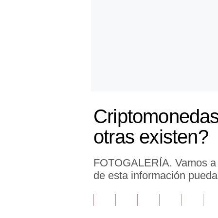
Finanzas Personales
Inmobiliarias
Plus G
Opinión
Editorial
Criptomonedas
Pregunta de hoy
otras existen?
Blogs
Tendencias
FOTOGALERÍA. Vamos a trat
Lujo
de esta información pueda
Viajes
Moda