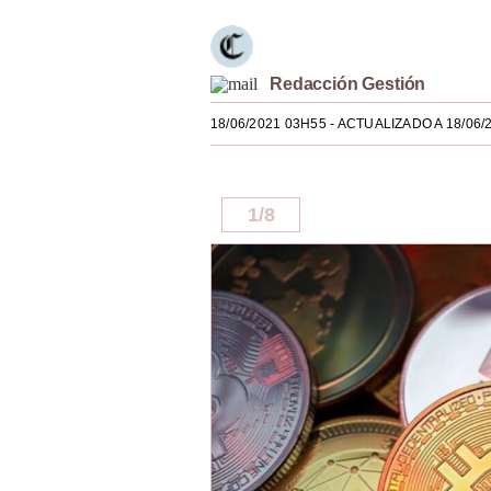
Estilos
Mundo
Redacción Gestión
EEUU
18/06/2021 03H55
- ACTUALIZADO A 18/06/
México
España
1
/
8
Internacional
Tecnología
Club del Suscriptor
Mix
G de Gestión
Notas Contratadas