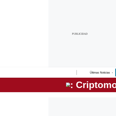
Lo último
Peru Quiosco
Portada
Empresas
Management & Empleo
Economía
Últimas Noticias
Mercados
Perú
Política
Tu Dinero