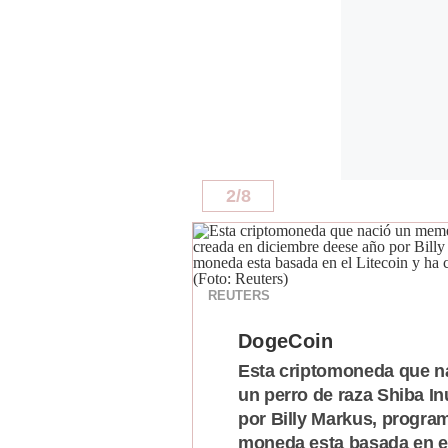
De
Cookies
Preguntas
Frecuentes
2
/
8
REUTERS
DogeCoin
Esta criptomoneda que na
un perro de raza Shiba I
por Billy Markus, progra
moneda esta basada en el