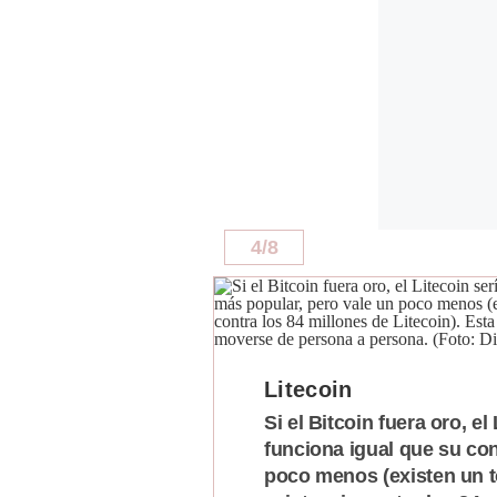
4
/
8
Litecoin
Si el Bitcoin fuera oro, e
funciona igual que su con
poco menos (existen un to