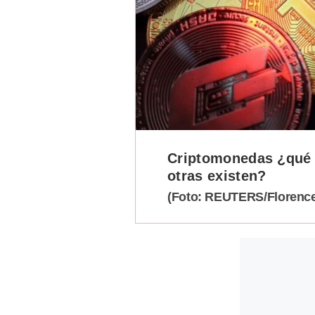
Podcast
Gestión TV
Videos
Fotogalerías
Criptomonedas ¿qué
gestion.pe
otras existen?
¿quiénes
Somos?
(Foto: REUTERS/Florence
Términos
Y
Condiciones
Política
De
Privacidad
Politica