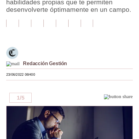
habilidades propias que te permiten
desenvolverte óptimamente en un campo.
Tu Dinero
Finanzas Personales
Inmobiliarias
Plus G
Opinión
Redacción Gestión
Editorial
23/06/2022 06H00
Pregunta de hoy
1
/
5
Blogs
Tendencias
Lujo
Viajes