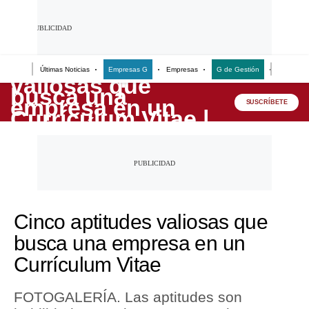
Últimas Noticias
Empresas G
Empresas
G de Gestión
Finanzas
Lo último
SUSCRÍBETE
Peru Quiosco
Portada
Empresas
Management & Empleo
Cinco aptitudes valiosas que
Economía
busca una empresa en un
Mercados
Currículum Vitae
Perú
FOTOGALERÍA. Las aptitudes son
Política