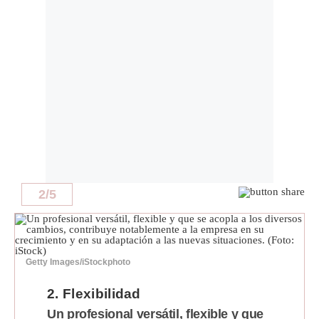
Notas Contratadas
Podcast
Gestión TV
Videos
Fotogalerías
2
/
5
gestion.pe
¿quiénes
Somos?
Términos
Y
Getty Images/iStockphoto
Condiciones
2. Flexibilidad
Política
De
Un profesional versátil, flexible y que
Privacidad