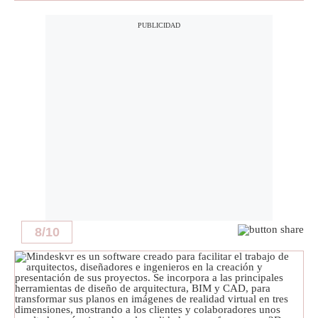
8
/
10