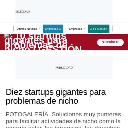
Últimas Noticias
Empresas G
Empresas
G de Gestión
Finanzas
Lo último
SUSCRÍBETE
Peru Quiosco
Portada
Empresas
Management & Empleo
Diez startups gigantes para
Economía
problemas de nicho
Mercados
FOTOGALERÍA. Soluciones muy punteras
Perú
para facilitar actividades de nicho como la
energía solar, las herencias, los derechos
Política