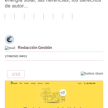
de autor...
Tu Dinero
Finanzas Personales
Inmobiliarias
Plus G
Opinión
Redacción Gestión
17/06/2022 04H11
Editorial
Pregunta de hoy
1
/
10
Blogs
Tendencias
Lujo
Viajes