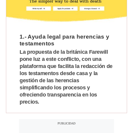
Moda
Estilos
Mundo
1.- Ayuda legal para herencias y
testamentos
EEUU
La propuesta de la británica Farewill
México
pone luz a este conflicto, con una
plataforma que facilita la redacción de
España
los testamentos desde casa y la
Internacional
gestión de las herencias
simplificando los procesos y
Tecnología
ofreciendo transparencia en los
precios.
Club del Suscriptor
Mix
G de Gestión