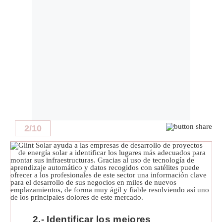
Notas Contratadas
Podcast
Gestión TV
Videos
Fotogalerías
2
/
10
gestion.pe
¿quiénes
Somos?
Términos
Y
Condiciones
Política
De
2.- Identificar los mejores
Privacidad