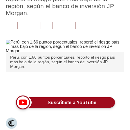
región, según el banco de inversión JP
Tu Dinero
Morgan.
Finanzas Personales
Inmobiliarias
Plus G
Opinión
Perú, con 1.66 puntos porcentuales, reportó el riesgo país
más bajo de la región, según el banco de inversión JP
Morgan.
Editorial
Pregunta de hoy
Únete a nuestro canal
Blogs
Suscríbete a YouTube
Tendencias
Lujo
Viajes