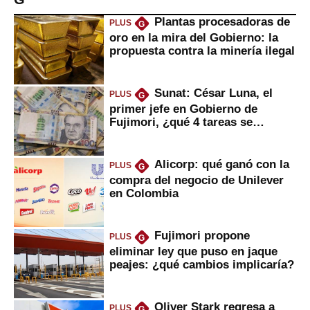
Plantas procesadoras de
PLUS
G
oro en la mira del Gobierno: la
propuesta contra la minería ilegal
Sunat: César Luna, el
PLUS
G
primer jefe en Gobierno de
Fujimori, ¿qué 4 tareas se
marcan urgentes?
Alicorp: qué ganó con la
PLUS
G
compra del negocio de Unilever
en Colombia
Fujimori propone
PLUS
G
eliminar ley que puso en jaque
peajes: ¿qué cambios implicaría?
Oliver Stark regresa a
PLUS
G