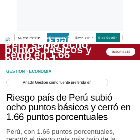
Últimas Noticias
Empresas G
Empresas
G de Gestión
Finanzas
Lo último
Peru Quiosco
SUSCRÍBETE
Portada
GESTION
>
ECONOMIA
Empresas
Añadir
Gestión
como fuente preferida en
Management & Empleo
Riesgo país de Perú subió
Economía
ocho puntos básicos y cerró en
1.66 puntos porcentuales
Mercados
Perú
Perú, con 1.66 puntos porcentuales,
reportó el riesgo país más bajo de la
Política