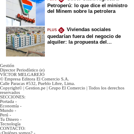
Petroperú: lo que dice el ministro
del Minem sobre la petrolera
Viviendas sociales
PLUS
G
quedarían fuera del negocio de
alquiler: la propuesta del
gobierno
Gestión
Director Periodístico (e)
VÍCTOR MELGAREJO
© Empresa Editora El Comercio S.A.
Calle Paracas #532, Pueblo Libre, Lima.
Copyright© | Gestion.pe | Grupo El Comercio | Todos los derechos
reservados
SECCIONES:
Portada
-
Economía
-
Mundo
-
Perú
-
Tu Dinero
-
Tecnología
CONTACTO:
¿Quiénes somos?
-