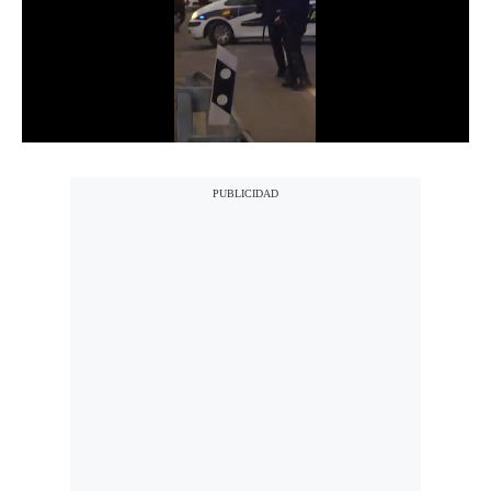
Notas Contratadas
Podcast
Gestión TV
Videos
Fotogalerías
gestion.pe
¿quiénes
Somos?
Términos
Y
Condiciones
Política
De
Privacidad