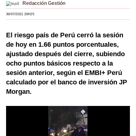
Redacción Gestión
Moda
30/07/2021 20H25
Estilos
Mundo
El riesgo país de Perú cerró la sesión
de hoy en 1.66 puntos porcentuales,
EEUU
ajustado después del cierre, subiendo
México
ocho puntos básicos respecto a la
España
sesión anterior, según el EMBI+ Perú
calculado por el banco de inversión JP
Internacional
Morgan.
Tecnología
Club del Suscriptor
Mix
G de Gestión