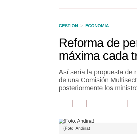
Finanzas Personales
Inmobiliarias
GESTION
>
ECONOMIA
Plus G
Reforma de pen
Opinión
máxima cada t
Editorial
Pregunta de hoy
Así sería la propuesta de 
de una Comisión Multisecto
Blogs
posteriormente los ministro
Tendencias
Lujo
Viajes
(Foto. Andina)
Moda