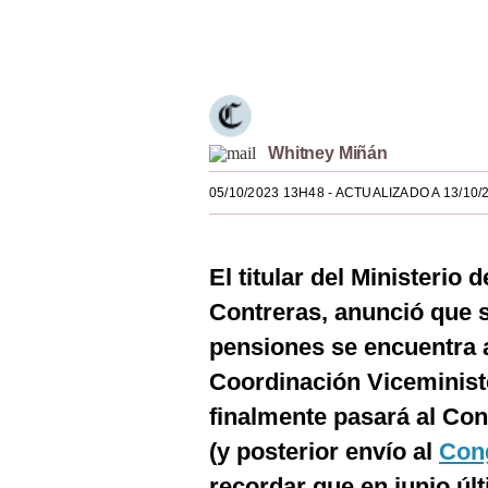
Estilos
Únete a nuestro canal
Mundo
EEUU
México
Whitney Miñán
05/10/2023 13H48
- ACTUALIZADO A 13/10/
España
Internacional
El titular del Ministerio
Tecnología
Contreras, anunció que 
Club del Suscriptor
pensiones se encuentra a
Mix
Coordinación Viceministe
finalmente pasará al Con
G de Gestión
(y posterior envío al
Con
Notas Contratadas
recordar que en junio úl