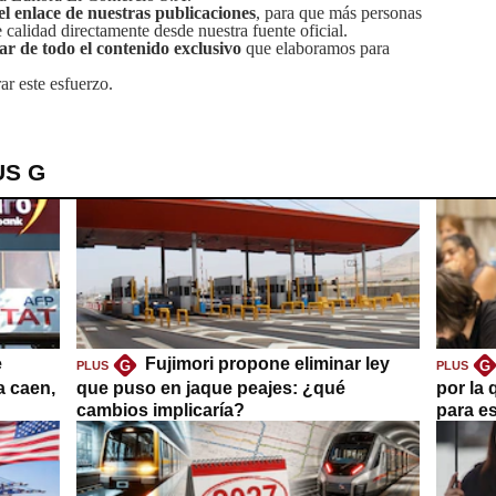
el enlace de nuestras publicaciones
, para que más personas
calidad directamente desde nuestra fuente oficial.
tar de todo el contenido exclusivo
que elaboramos para
ar este esfuerzo.
US G
e
Fujimori propone eliminar ley
G
G
PLUS
PLUS
a caen,
que puso en jaque peajes: ¿qué
por la 
cambios implicaría?
para es