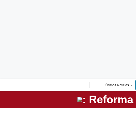
Lo último
Peru Quiosco
Portada
Empresas
Management & Empleo
Economía
Últimas Noticias
Mercados
Perú
Política
Tu Dinero