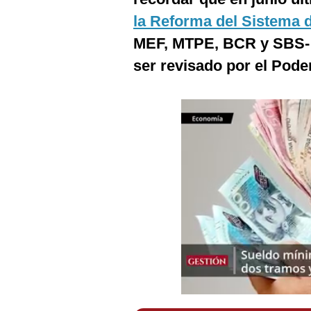
Podcast
la Reforma del Sistema 
Gestión TV
MEF, MTPE, BCR y SBS- h
ser revisado por el Pode
Videos
Fotogalerías
gestion.pe
¿quiénes
Somos?
Términos
Y
Condiciones
Política
De
Privacidad
Politica