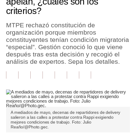
apelan, ¿cuáles son los
criterios?
Tu Dinero
Finanzas Personales
MTPE rechazó constitución de
organización porque miembros
Inmobiliarias
constituyentes tenían condición migratoria
“especial”. Gestión conoció lo que viene
Plus G
después tras esta decisión y recogió el
Opinión
análisis de expertos. Sepa los detalles.
Editorial
Pregunta de hoy
Blogs
Tendencias
A mediados de mayo, decenas de repartidores de delivery
salieron a las calles a protestar contra Rappi exigiendo
Lujo
mejores condiciones de trabajo. Foto: Julio
Reaño/@Photo.gec.
Viajes