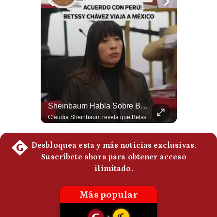
Politica
De
Cookies
Preguntas
Frecuentes
¿Por Qué Irán Ya NO Le Teme A Donald Trump? | #radar24
Sheinbaum Habla Sobre Betssy Chávez Y Las Relaciones Con Perú | Gestión Mundo
Según el entrevistado, las repetidas amenazas de Donald Trump y sus posteriores retrocesos habrían reducido su credibilidad ante Irán. Los nuevos sectores radicales iraníes interpretarían esta conducta como una señal de debilidad y considerarían que resistir durante meses frente a Estados Unidos ya representa una victoria. #DonaldTrump #Irán #EstadosUnidos #Geopolitica #NoticiasInternacionales #Shorts #MedioOriente 👉 Suscríbete y activa la campana para no perderte nuestro análisis diario. 🌎 Síguenos en nuestras redes sociales: 📌 Web oficial: https://gestion.pe/mundo/ 📌 LinkedIn: http://bit.ly/3HYIET0 📌 X (Twitter): http://bit.ly/4noZtX9 📌 TikTok: http://bit.ly/4evB6TO
Claudia Sheinbaum revela que Betssy Chávez, exfuncionaria de Perú, llegará a México como parte de los nuevos acuerdos diplomáticos para restablecer las relaciones entre México y Perú. ¿Qué opinas de este acuerdo entre la Cancillería mexicana y el gobierno peruano? Déjalo en los comentarios. #Sheinbaum #BetssyChavez #MexicoPeru #NoticiasMexico #Politica #Shorts 👉 Suscríbete y activa la campana para no perderte nuestro análisis diario. 🌎 Síguenos en nuestras redes sociales: 📌 Web oficial: https://gestion.pe/mundo/ 📌 LinkedIn: http://bit.ly/3HYIET0 📌 X (Twitter): http://bit.ly/4noZtX9 📌 TikTok: http://bit.ly/4evB6TO