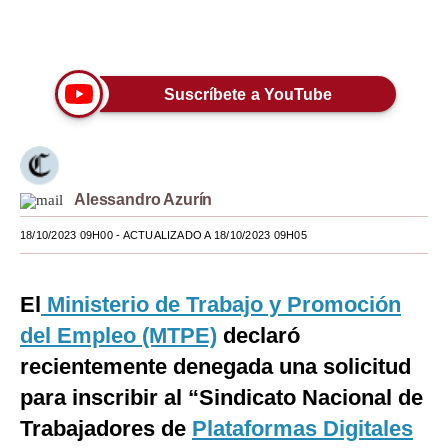
Moda
Únete a nuestro canal
Estilos
Suscríbete a YouTube
Mundo
EEUU
México
Alessandro Azurín
España
18/10/2023 09H00
- ACTUALIZADO A 18/10/2023 09H05
Internacional
El
Ministerio de Trabajo y Promoción
Tecnología
del Empleo (MTPE)
declaró
Club del Suscriptor
recientemente denegada una solicitud
Mix
para inscribir al “Sindicato Nacional de
Trabajadores de
Plataformas Digitales
G de Gestión