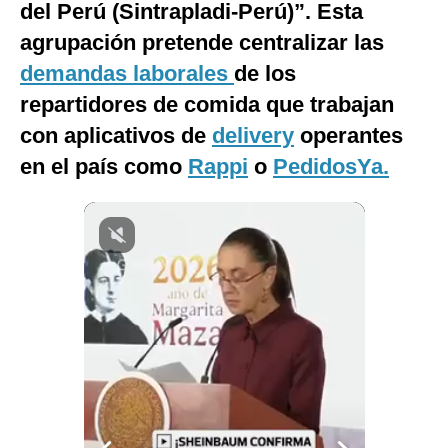
del Perú (Sintrapladi-Perú)”. Esta
Notas Contratadas
agrupación pretende centralizar las
Podcast
demandas laborales
de los
repartidores de comida que trabajan
Gestión TV
con aplicativos de
delivery
operantes
Videos
en el país como
Rappi
o
PedidosYa.
Fotogalerías
gestion.pe
¿quiénes
Somos?
Términos
Y
Condiciones
Política
De
Privacidad