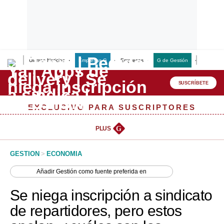
Últimas Noticias
Empresas G
Empresas
G de Gestión
Finanzas
Lo último
Peru Quiosco
SUSCRÍBETE
Portada
EXCLUSIVO PARA SUSCRIPTORES
Empresas
PLUS
G
Management & Empleo
GESTION
>
ECONOMIA
Economía
Añadir
Gestión
como fuente preferida en
Mercados
Se niega inscripción a sindicato
Perú
de repartidores, pero estos
Política