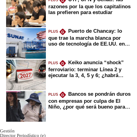
PLUS
G
razones por la que los capitalinos
las prefieren para estudiar
Puerto de Chancay: lo
PLUS
G
que trae la marcha blanca por
uso de tecnología de EE.UU. en
mercancías
Keiko anuncia “shock”
PLUS
G
ferroviario: terminar Línea 2 y
ejecutar la 3, 4, 5 y 6; ¿habrá
avances?
Bancos se pondrán duros
PLUS
G
con empresas por culpa de El
Niño, ¿por qué será bueno para
ahorristas?
Gestión
Director Periodístico (e)