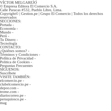
VÍCTOR MELGAREJO
© Empresa Editora El Comercio S.A.
Calle Paracas #532, Pueblo Libre, Lima.
Copyright© | Gestion.pe | Grupo El Comercio | Todos los derechos
reservados
SECCIONES:
Portada
-
Economía
-
Mundo
-
Perú
-
Tu Dinero
-
Tecnología
CONTACTO:
¿Quiénes somos?
-
Términos y Condiciones
-
Política de Privacidad
-
Politica de Cookies
-
Preguntas Frecuentes
SÍGUENOS:
Suscríbete
VISITE TAMBIÉN:
elcomercio.pe
-
clubelcomercio.pe
-
depor.com
-
trome.com
-
diariocorreo.pe
-
peruquiosco.pe
-
mag