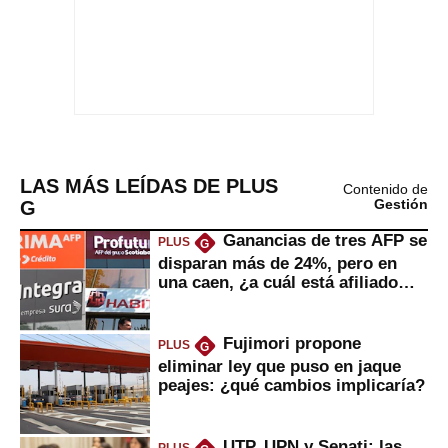
LAS MÁS LEÍDAS DE PLUS
Contenido de
G
Gestión
Ganancias de tres AFP se
PLUS
G
disparan más de 24%, pero en
una caen, ¿a cuál está afiliado
usted?
Fujimori propone
PLUS
G
eliminar ley que puso en jaque
peajes: ¿qué cambios implicaría?
UTP, UPN y Senati: las