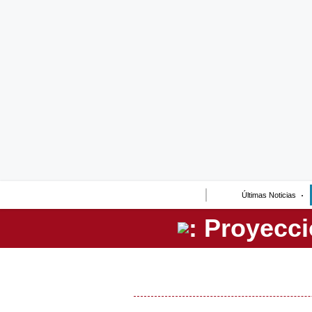
Lo último
Peru Quiosco
Portada
Empresas
Management & Empleo
Economía
Últimas Noticias
Mercados
Perú
Política
Tu Dinero