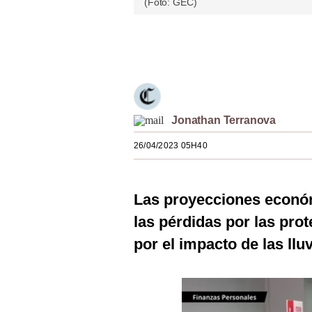
(Foto: GEC)
Estilos
Mundo
Únete a nuestro canal
EEUU
México
Jonathan Terranova
España
26/04/2023 05H40
Internacional
Tecnología
Las proyecciones econó
Club del Suscriptor
las pérdidas por las prot
Mix
por el impacto de las llu
G de Gestión
Notas Contratadas