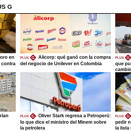
US G
oro en
Alicorp: qué ganó con la compra
G
G
PLUS
PLUS
a contra
del negocio de Unilever en Colombia
que pu
cambio
rían
Oliver Stark regresa a Petroperú:
G
G
PLUS
PLUS
lo que dice el ministro del Minem sobre
pedir n
la petrolera
la list