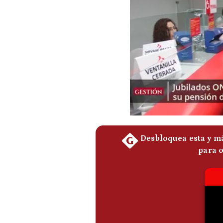
Podcast
Gestión TV
Videos
Fotogalerías
gestion.pe
¿quiénes
Somos?
Términos
Y
Condiciones
Política
De
Privacidad
Politica