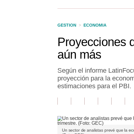
Finanzas Personales
Inmobiliarias
GESTION
>
ECONOMIA
Plus G
Proyecciones d
Opinión
aún más
Editorial
Pregunta de hoy
Según el informe LatinFoc
proyección para la econom
Blogs
estimaciones para el PBI.
Tendencias
Lujo
Viajes
Moda
Un sector de analistas prevé que la ec