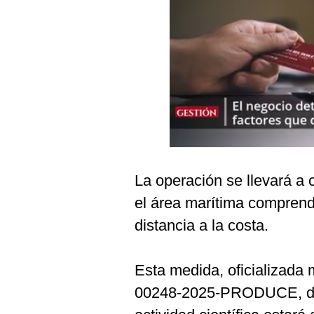
Podcast
Gestión TV
Videos
Fotogalerías
gestion.pe
La operación se llevará a 
¿quiénes
Somos?
el área marítima comprendi
Términos
distancia a la costa.
Y
Condiciones
Política
Esta medida, oficializada 
De
Privacidad
00248-2025-PRODUCE, detal
Politica