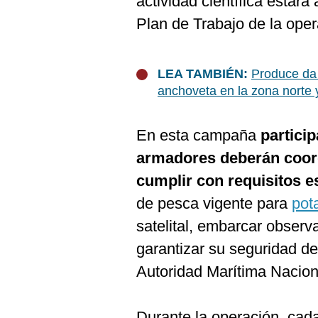
actividad científica estará
De
Cookies
Plan de Trabajo de la oper
Preguntas
Frecuentes
LEA TAMBIÉN:
Produce da 
anchoveta en la zona norte 
En esta campaña
partici
armadores deberán coord
cumplir con requisitos e
de pesca vigente para
pot
satelital, embarcar observ
garantizar su seguridad de
Autoridad Marítima Nacion
Durante la operación, cad