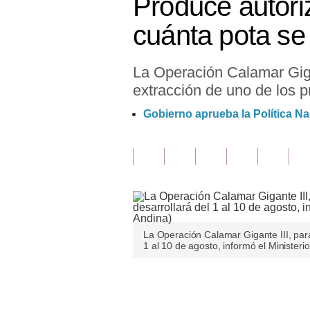
Produce autori
Finanzas Personales
cuánta pota se
Inmobiliarias
La Operación Calamar Gigan
Plus G
extracción de uno de los p
Opinión
Gobierno aprueba la Política N
Editorial
Pregunta de hoy
Blogs
Tendencias
La Operación Calamar Gigante III, para 
Lujo
1 al 10 de agosto, informó el Ministeri
Viajes
Únete a nuestro canal
Moda