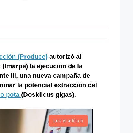
ucción (Produce)
autorizó al
ú (Imarpe) la ejecución de la
te III, una nueva campaña de
inar la potencial extracción del
 o pota
(Dosidicus gigas).
Lea el artículo