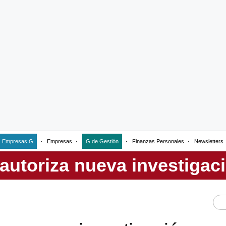
Empresas G
Empresas
G de Gestión
Finanzas Personales
Newsletters