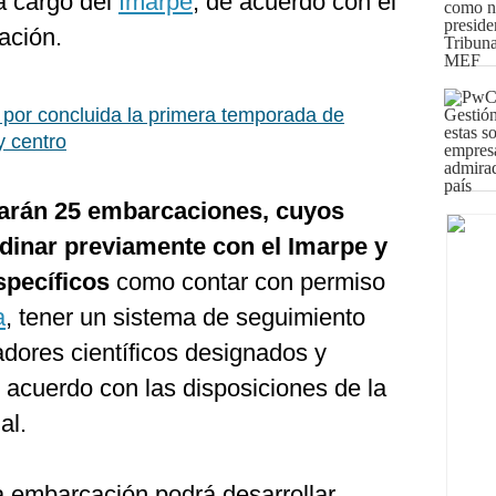
 a cargo del
Imarpe
, de acuerdo con el
ación.
por concluida la primera temporada de
y centro
parán 25 embarcaciones, cuyos
inar previamente con el Imarpe y
specíficos
como contar con permiso
a
, tener un sistema de seguimiento
adores científicos designados y
 acuerdo con las disposiciones de la
al.
a embarcación podrá desarrollar