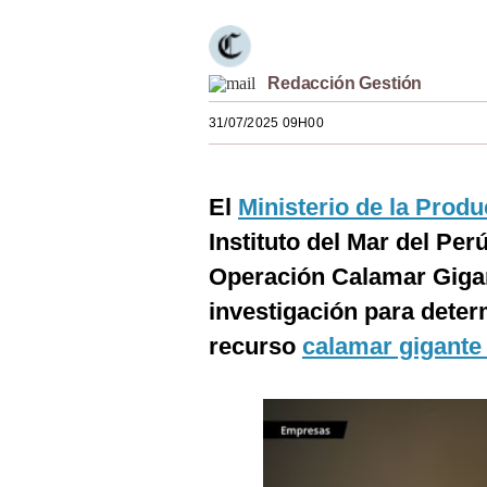
Estilos
Mundo
Redacción Gestión
EEUU
31/07/2025 09H00
México
España
El
Ministerio de la Prod
Instituto del Mar del Per
Internacional
Operación Calamar Gigan
Tecnología
investigación para determ
Club del Suscriptor
recurso
calamar gigante
Mix
G de Gestión
Notas Contratadas