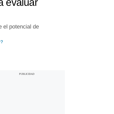
a evaluar
 el potencial de
r?