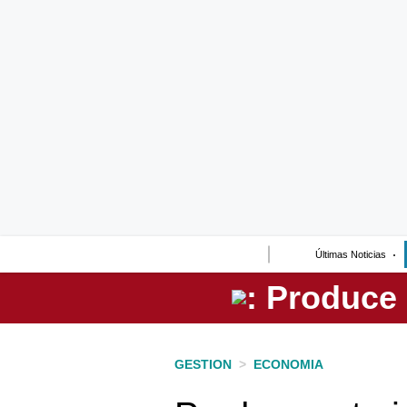
Lo último
Peru Quiosco
Portada
Empresas
Management & Empleo
Economía
Últimas Noticias
Mercados
Perú
Política
GESTION
>
ECONOMIA
Tu Dinero