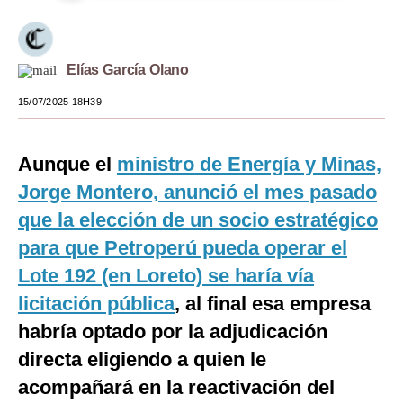
Moda
Estilos
Elías García Olano
Mundo
15/07/2025 18H39
EEUU
Aunque el
ministro de Energía y Minas,
México
Jorge Montero, anunció el mes pasado
España
que la elección de un socio estratégico
Internacional
para que Petroperú pueda operar el
Lote 192 (en Loreto) se haría vía
Tecnología
licitación pública
, al final esa empresa
Club del Suscriptor
habría optado por la adjudicación
Mix
directa eligiendo a quien le
acompañará en la reactivación del
G de Gestión