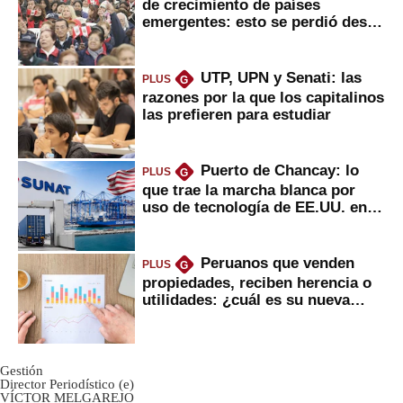
de crecimiento de países
emergentes: esto se perdió desde
2022
UTP, UPN y Senati: las
PLUS
G
razones por la que los capitalinos
las prefieren para estudiar
Puerto de Chancay: lo
PLUS
G
que trae la marcha blanca por
uso de tecnología de EE.UU. en
mercancías
Peruanos que venden
PLUS
G
propiedades, reciben herencia o
utilidades: ¿cuál es su nueva
inversión clave?
Gestión
Director Periodístico (e)
VÍCTOR MELGAREJO