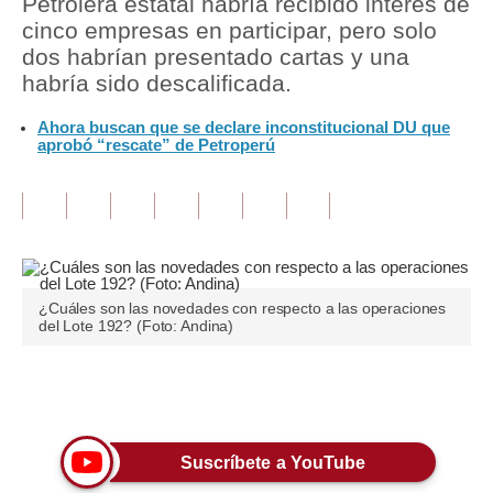
Petrolera estatal habría recibido interés de
cinco empresas en participar, pero solo
Tu Dinero
dos habrían presentado cartas y una
habría sido descalificada.
Finanzas Personales
Ahora buscan que se declare inconstitucional DU que
Inmobiliarias
aprobó “rescate” de Petroperú
Plus G
Opinión
Editorial
Pregunta de hoy
¿Cuáles son las novedades con respecto a las operaciones
del Lote 192? (Foto: Andina)
Blogs
Tendencias
Únete a nuestro canal
Lujo
Suscríbete a YouTube
Viajes