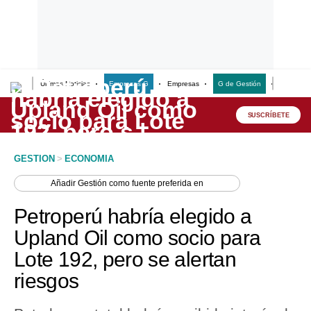
Últimas Noticias
Empresas G
Empresas
G de Gestión
Finanzas
Lo último
Peru Quiosco
SUSCRÍBETE
Portada
GESTION
>
ECONOMIA
Empresas
Añadir
Gestión
como fuente preferida en
Management & Empleo
Petroperú habría elegido a
Economía
Upland Oil como socio para
Lote 192, pero se alertan
Mercados
riesgos
Perú
Política