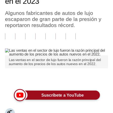
en el 2023
Tu Dinero
Algunos fabricantes de autos de lujo
escaparon de gran parte de la presión y
Finanzas Personales
reportaron resultados récord.
Inmobiliarias
Plus G
Opinión
Las ventas en el sector de lujo fueron la razón principal del
Editorial
aumento de los precios de los autos nuevos en el 2022.
Pregunta de hoy
Únete a nuestro canal
Blogs
Tendencias
Suscríbete a YouTube
Lujo
Viajes