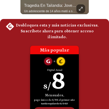
La Frontera Española Colapsa ¿Qué Está Pasando En Ceuta? | Gestión Mundo
Tragedia En Tailandia: Joven De 14 Años Ataca A Su Familia Y Colegio | Gestión Mundo
Politica
De
La madrugada del 30 de julio de 2026 marcó un antes y un después en el Estrecho de Gibraltar. En cuestión de horas, cerca de 72.000 migrantes marroquíes ingresaron al territorio español de Ceuta, desbordando por completo a una ciudad de apenas 85.000 habitantes. En este video, explicamos los detalles de la emergencia humana y las ramificaciones geopolíticas del conflicto: la trampa de los rumores en redes sociales, el rol de Marruecos, el acercamiento de España a Argelia y la respuesta de la Unión Europea ante las amenazas de suspensión del Tratado Schengen. #Ceuta #España #Marruecos #Geopolitica #PedroSanchez #NoticiasInternacionales #Schengen #Europa #CrisisMigratoria 👉 Suscríbete y activa la campana para no perderte nuestro análisis diario. 🌎 Síguenos en nuestras redes sociales: 📌 Web oficial: https://gestion.pe/mundo/ 📌 LinkedIn: http://bit.ly/3HYIET0 📌 X (Twitter): http://bit.ly/4noZtX9 📌 TikTok: http://bit.ly/4evB6TO
Un adolescente de 14 años mató a sus abuelos y luego atacó su colegio de secundaria en Tailandia, dejando cinco fallecidos adicionales y más de 30 heridos antes de quitarse la vida. Según las autoridades y el primer ministro Anutin Charnvirakul, el hecho habría sido motivado por estrés académico extremo. El suceso reabre el debate sobre la alta posesión de armas de fuego en el país asiático. #Tailandia #Noticias #UltimaHora #NoticiasInternacionales #Shorts 👉 Suscríbete y activa la campana para no perderte nuestro análisis diario. 🌎 Síguenos en nuestras redes sociales: 📌 Web oficial: https://gestion.pe/mundo/ 📌 LinkedIn: http://bit.ly/3HYIET0 📌 X (Twitter): http://bit.ly/4noZtX9 📌 TikTok: http://bit.ly/4evB6TO
Cookies
Preguntas
Frecuentes