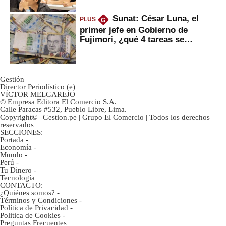
Sunat: César Luna, el
PLUS
G
primer jefe en Gobierno de
Fujimori, ¿qué 4 tareas se
marcan urgentes?
Gestión
Director Periodístico (e)
VÍCTOR MELGAREJO
© Empresa Editora El Comercio S.A.
Calle Paracas #532, Pueblo Libre, Lima.
Copyright© | Gestion.pe | Grupo El Comercio | Todos los derechos
reservados
SECCIONES:
Portada
-
Economía
-
Mundo
-
Perú
-
Tu Dinero
-
Tecnología
CONTACTO:
¿Quiénes somos?
-
Términos y Condiciones
-
Política de Privacidad
-
Politica de Cookies
-
Preguntas Frecuentes