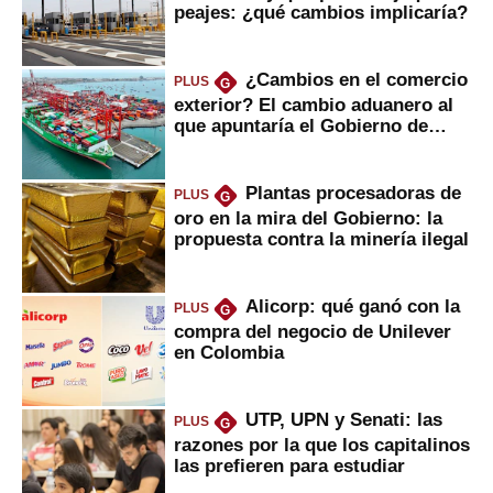
peajes: ¿qué cambios implicaría?
¿Cambios en el comercio
PLUS
G
exterior? El cambio aduanero al
que apuntaría el Gobierno de
Fujimori
Plantas procesadoras de
PLUS
G
oro en la mira del Gobierno: la
propuesta contra la minería ilegal
Alicorp: qué ganó con la
PLUS
G
compra del negocio de Unilever
en Colombia
UTP, UPN y Senati: las
PLUS
G
razones por la que los capitalinos
las prefieren para estudiar