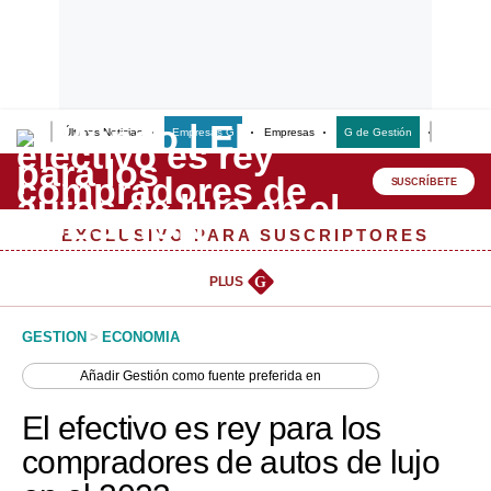
Últimas Noticias
Empresas G
Empresas
G de Gestión
Finanzas
Lo último
Peru Quiosco
SUSCRÍBETE
Portada
EXCLUSIVO PARA SUSCRIPTORES
Empresas
PLUS
G
Management & Empleo
GESTION
>
ECONOMIA
Economía
Añadir
Gestión
como fuente preferida en
Mercados
El efectivo es rey para los
Perú
compradores de autos de lujo
Política