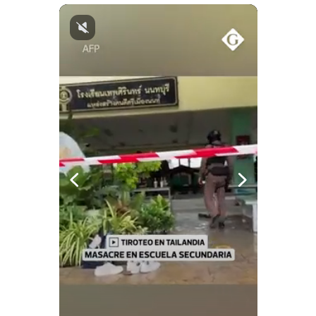
Notas Contratadas
Podcast
Gestión TV
Videos
Fotogalerías
gestion.pe
¿quiénes
Somos?
Términos
Y
Condiciones
Política
De
Privacidad