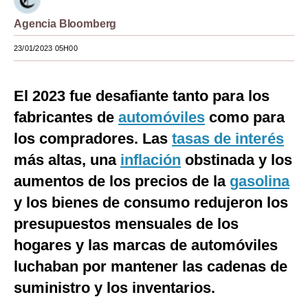
Moda
Agencia Bloomberg
Estilos
23/01/2023 05H00
Mundo
El 2023 fue desafiante tanto para los
EEUU
fabricantes de
automóviles
como para
México
los compradores. Las
tasas de interés
más altas, una
inflación
obstinada y los
España
aumentos de los precios de la
gasolina
Internacional
y los bienes de consumo redujeron los
Tecnología
presupuestos mensuales de los
Club del Suscriptor
hogares y las marcas de automóviles
luchaban por mantener las cadenas de
Mix
suministro y los inventarios.
G de Gestión