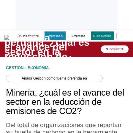
Últimas Noticias
Empresas G
Empresas
G de Gestión
Finanzas
Lo último
Peru Quiosco
SUSCRÍBETE
Portada
GESTION
>
ECONOMIA
Empresas
Añadir
Gestión
como fuente preferida en
Management & Empleo
Minería, ¿cuál es el avance del
Economía
sector en la reducción de
emisiones de CO2?
Mercados
Perú
Del total de organizaciones que reportan
su huella de carbono en la herramienta
Política