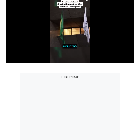
Notas Contratadas
Podcast
Gestión TV
Videos
Fotogalerías
gestion.pe
¿quiénes
Somos?
Términos
Y
Condiciones
Política
De
Privacidad