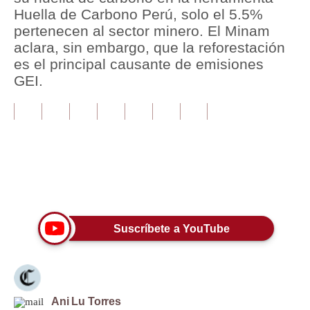
Huella de Carbono Perú, solo el 5.5%
Tu Dinero
pertenecen al sector minero. El Minam
aclara, sin embargo, que la reforestación
Finanzas Personales
es el principal causante de emisiones
GEI.
Inmobiliarias
Plus G
Opinión
Editorial
Únete a nuestro canal
Pregunta de hoy
Blogs
Suscríbete a YouTube
Tendencias
Lujo
Ani Lu Torres
Viajes