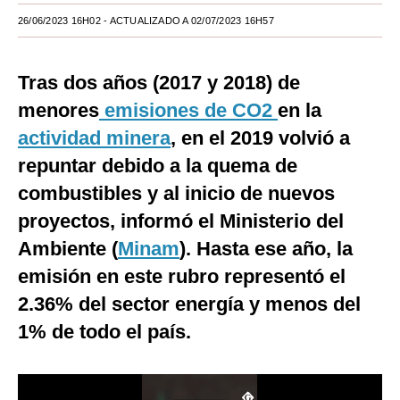
26/06/2023 16H02
- ACTUALIZADO A 02/07/2023 16H57
Moda
Estilos
Tras dos años (2017 y 2018) de
Mundo
menores
emisiones de CO2
en la
EEUU
actividad minera
, en el 2019 volvió a
repuntar debido a la quema de
México
combustibles y al inicio de nuevos
España
proyectos, informó el Ministerio del
Internacional
Ambiente (
Minam
). Hasta ese año, la
emisión en este rubro representó el
Tecnología
2.36% del sector energía y menos del
Club del Suscriptor
1% de todo el país.
Mix
G de Gestión