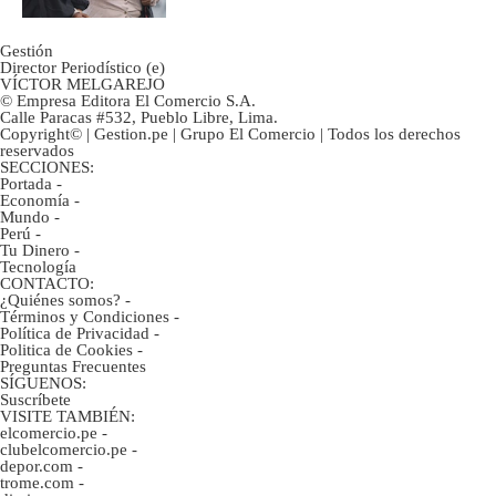
Gestión
Director Periodístico (e)
VÍCTOR MELGAREJO
© Empresa Editora El Comercio S.A.
Calle Paracas #532, Pueblo Libre, Lima.
Copyright© | Gestion.pe | Grupo El Comercio | Todos los derechos
reservados
SECCIONES:
Portada
-
Economía
-
Mundo
-
Perú
-
Tu Dinero
-
Tecnología
CONTACTO:
¿Quiénes somos?
-
Términos y Condiciones
-
Política de Privacidad
-
Politica de Cookies
-
Preguntas Frecuentes
SÍGUENOS:
Suscríbete
VISITE TAMBIÉN:
elcomercio.pe
-
clubelcomercio.pe
-
depor.com
-
trome.com
-