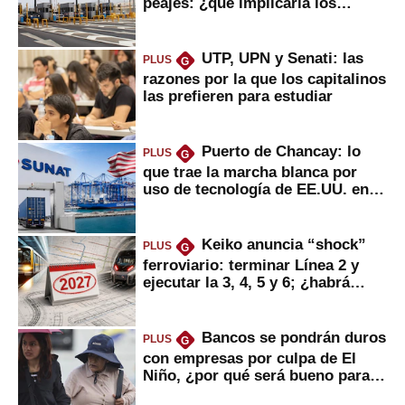
peajes: ¿qué implicaría los
usuarios?
UTP, UPN y Senati: las
PLUS
G
razones por la que los capitalinos
las prefieren para estudiar
Puerto de Chancay: lo
PLUS
G
que trae la marcha blanca por
uso de tecnología de EE.UU. en
mercancías
Keiko anuncia “shock”
PLUS
G
ferroviario: terminar Línea 2 y
ejecutar la 3, 4, 5 y 6; ¿habrá
avances?
Bancos se pondrán duros
PLUS
G
con empresas por culpa de El
Niño, ¿por qué será bueno para
ahorristas?