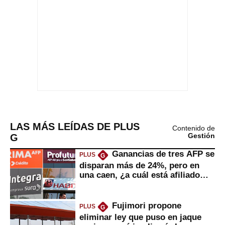
LAS MÁS LEÍDAS DE PLUS
Contenido de
G
Gestión
Ganancias de tres AFP se
PLUS
G
disparan más de 24%, pero en
una caen, ¿a cuál está afiliado
usted?
Fujimori propone
PLUS
G
eliminar ley que puso en jaque