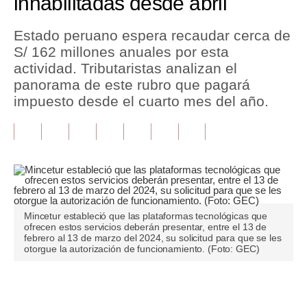
inhabilitadas desde abril
Tu Dinero
Estado peruano espera recaudar cerca de
S/ 162 millones anuales por esta
Finanzas Personales
actividad. Tributaristas analizan el
Inmobiliarias
panorama de este rubro que pagará
impuesto desde el cuarto mes del año.
Plus G
Opinión
Editorial
Pregunta de hoy
Mincetur estableció que las plataformas tecnológicas que
Blogs
ofrecen estos servicios deberán presentar, entre el 13 de
febrero al 13 de marzo del 2024, su solicitud para que se les
Tendencias
otorgue la autorización de funcionamiento. (Foto: GEC)
Lujo
Únete a nuestro canal
Viajes