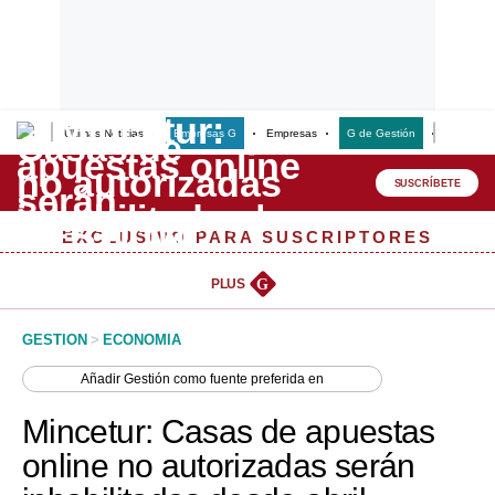
Últimas Noticias
Empresas G
Empresas
G de Gestión
Finanzas
Lo último
Peru Quiosco
SUSCRÍBETE
Portada
EXCLUSIVO PARA SUSCRIPTORES
Empresas
PLUS
G
Management & Empleo
GESTION
>
ECONOMIA
Economía
Añadir
Gestión
como fuente preferida en
Mercados
Mincetur: Casas de apuestas
Perú
online no autorizadas serán
Política