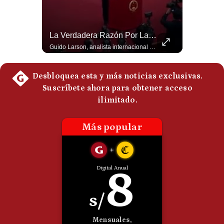
Politica
De
Cookies
Abelardo De La Espriella Se Reúne Con Javier Milei En Cali | Gestión Mundo
La Verdadera Razón Por La Que China Apoya A Irán | Gestión Mundo
Preguntas
El presidente electo de Colombia, Abelardo de la Espriella, sostuvo una reunión bilateral en Cali con el mandatario argentino Javier Milei. El encuentro se dio pocas horas antes de la ceremonia de investidura presidencial para el periodo 2026-2030, marcando el inicio de una nueva alianza estratégica regional. #DeLaEspriella #JavierMilei #Colombia #Argentina #PoliticaLatina #Shorts 👉 Suscríbete y activa la campana para no perderte nuestro análisis diario. 🌎 Síguenos en nuestras redes sociales: 📌 Web oficial: https://gestion.pe/mundo/ 📌 LinkedIn: http://bit.ly/3HYIET0 📌 X (Twitter): http://bit.ly/4noZtX9 📌 TikTok: http://bit.ly/4evB6TO
Guido Larson, analista internacional explica que la guerra no puede entenderse únicamente como un enfrentamiento entre Estados Unidos e Irán, sino también dentro de la competencia global entre Washington y Pekín. El analista sostiene que China mantiene su relación petrolera con Irán y que le interesa que Estados Unidos consuma recursos y pierda influencia. 🚀 ¿Quieres entender el mundo sin ruido? Únete a nuestra comunidad y forma parte del cambio. #GestiónNewsroomLive #NoticiasGlobales #AnálisisGeopolítico #EconomíaMundial #IA #Geopolítica #LatinosEnUSA #NoticiasEnEspañol 👉 Suscríbete y activa la campana para no perderte nuestro análisis diario. 🌎 Síguenos en nuestras redes sociales: 📌 Web oficial: https://gestion.pe/mundo/ 📌 LinkedIn: http://bit.ly/3HYIET0 📌 X (Twitter): http://bit.ly/4noZtX9 📌 TikTok: http://bit.ly/4evB6TO
Frecuentes