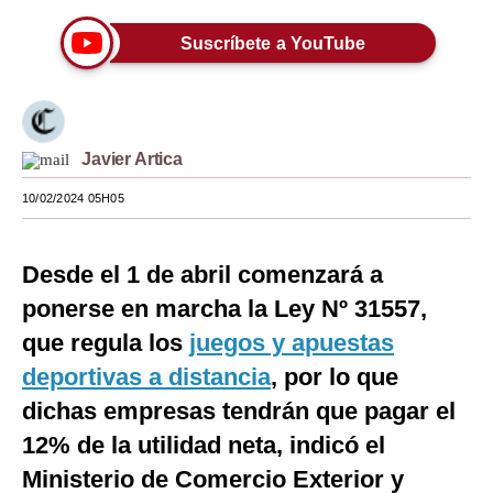
Moda
Suscríbete a YouTube
Estilos
Mundo
Javier Artica
EEUU
10/02/2024 05H05
México
España
Desde el 1 de abril comenzará a
Internacional
ponerse en marcha la Ley Nº 31557,
que regula los
juegos y apuestas
Tecnología
deportivas a distancia
, por lo que
Club del Suscriptor
dichas empresas tendrán que pagar el
Mix
12% de la utilidad neta, indicó el
G de Gestión
Ministerio de Comercio Exterior y