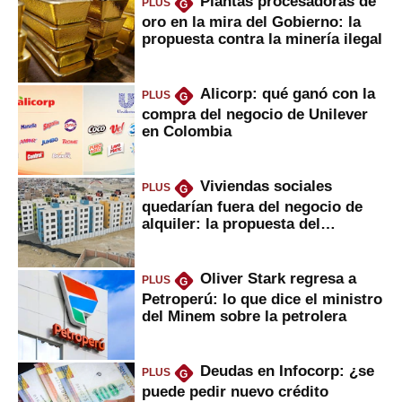
Plantas procesadoras de
PLUS
G
oro en la mira del Gobierno: la
propuesta contra la minería ilegal
Alicorp: qué ganó con la
PLUS
G
compra del negocio de Unilever
en Colombia
Viviendas sociales
PLUS
G
quedarían fuera del negocio de
alquiler: la propuesta del
gobierno
Oliver Stark regresa a
PLUS
G
Petroperú: lo que dice el ministro
del Minem sobre la petrolera
Deudas en Infocorp: ¿se
PLUS
G
puede pedir nuevo crédito