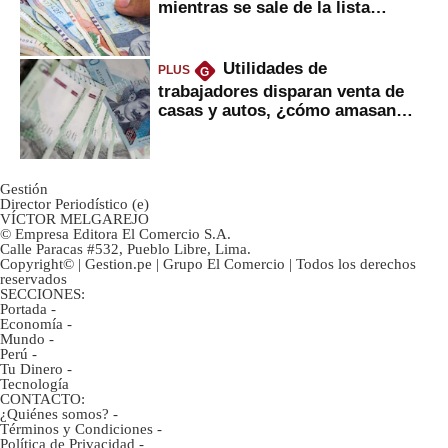
mientras se sale de la lista
negra?
Utilidades de
PLUS
G
trabajadores disparan venta de
casas y autos, ¿cómo amasan
tanta liquidez?
Gestión
Director Periodístico (e)
VÍCTOR MELGAREJO
© Empresa Editora El Comercio S.A.
Calle Paracas #532, Pueblo Libre, Lima.
Copyright© | Gestion.pe | Grupo El Comercio | Todos los derechos
reservados
SECCIONES:
Portada
-
Economía
-
Mundo
-
Perú
-
Tu Dinero
-
Tecnología
CONTACTO:
¿Quiénes somos?
-
Términos y Condiciones
-
Política de Privacidad
-