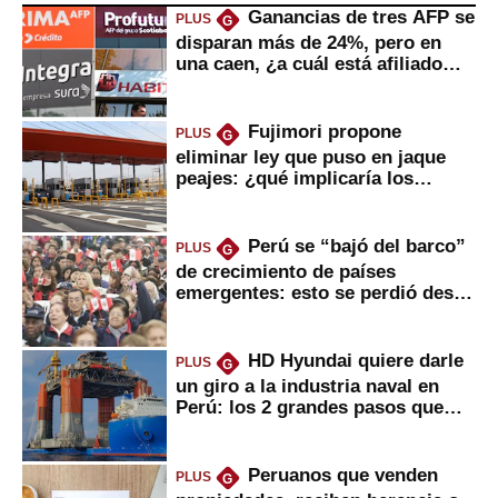
Ganancias de tres AFP se
PLUS
G
disparan más de 24%, pero en
una caen, ¿a cuál está afiliado
usted?
Fujimori propone
PLUS
G
eliminar ley que puso en jaque
peajes: ¿qué implicaría los
usuarios?
Perú se “bajó del barco”
PLUS
G
de crecimiento de países
emergentes: esto se perdió desde
2022
HD Hyundai quiere darle
PLUS
G
un giro a la industria naval en
Perú: los 2 grandes pasos que
daría
Peruanos que venden
PLUS
G