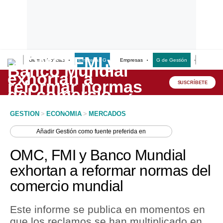
Últimas Noticias
Empresas G
Empresas
G de Gestión
Finanzas
Lo último
Peru Quiosco
SUSCRÍBETE
Portada
GESTION
>
ECONOMIA
>
MERCADOS
Empresas
Añadir
Gestión
como fuente preferida en
Management & Empleo
OMC, FMI y Banco Mundial
Economía
exhortan a reformar normas del
comercio mundial
Mercados
Perú
Este informe se publica en momentos en
que los reclamos se han multiplicado en
Política