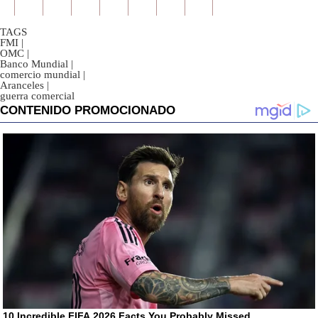
TAGS
FMI
|
OMC
|
Banco Mundial
|
comercio mundial
|
Aranceles
|
guerra comercial