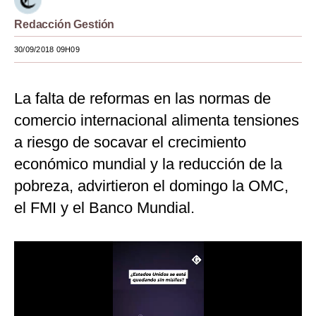
Moda
Redacción Gestión
Estilos
30/09/2018 09H09
Mundo
La falta de reformas en las normas de
EEUU
comercio internacional alimenta tensiones
México
a riesgo de socavar el crecimiento
económico mundial y la reducción de la
España
pobreza, advirtieron el domingo la OMC,
Internacional
el FMI y el Banco Mundial.
Tecnología
Club del Suscriptor
Mix
G de Gestión