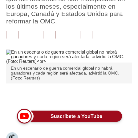
los últimos meses, especialmente en
Tu Dinero
Europa, Canadá y Estados Unidos para
reformar la OMC.
Finanzas Personales
Inmobiliarias
Plus G
Opinión
En un escenario de guerra comercial global no habrá
ganadores y cada región será afectada, advirtió la OMC.
Editorial
(Foto: Reuters)
Pregunta de hoy
Únete a nuestro canal
Blogs
Tendencias
Suscríbete a YouTube
Lujo
Viajes