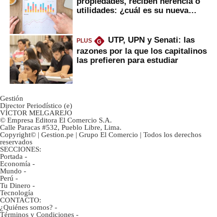
propiedades, reciben herencia o
utilidades: ¿cuál es su nueva
inversión clave?
UTP, UPN y Senati: las
PLUS
G
razones por la que los capitalinos
las prefieren para estudiar
Gestión
Director Periodístico (e)
VÍCTOR MELGAREJO
© Empresa Editora El Comercio S.A.
Calle Paracas #532, Pueblo Libre, Lima.
Copyright© | Gestion.pe | Grupo El Comercio | Todos los derechos
reservados
SECCIONES:
Portada
-
Economía
-
Mundo
-
Perú
-
Tu Dinero
-
Tecnología
CONTACTO:
¿Quiénes somos?
-
Términos y Condiciones
-