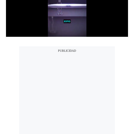
Notas Contratadas
Podcast
Gestión TV
Videos
Fotogalerías
gestion.pe
¿quiénes
Somos?
Términos
Y
Condiciones
Política
De
Privacidad