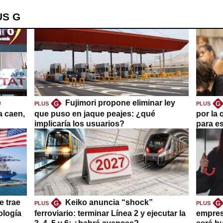
US G
e
Fujimori propone eliminar ley
G
G
PLUS
PLUS
a caen,
que puso en jaque peajes: ¿qué
por la 
implicaría los usuarios?
para es
e trae
Keiko anuncia “shock”
G
G
PLUS
PLUS
ología
ferroviario: terminar Línea 2 y ejecutar la
empres