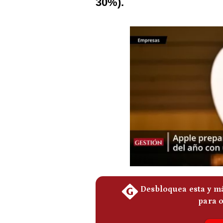
30%).
Podcast
Gestión TV
Videos
Fotogalerías
gestion.pe
¿quiénes
Somos?
Términos
Y
Condiciones
Política
De
Privacidad
Politica