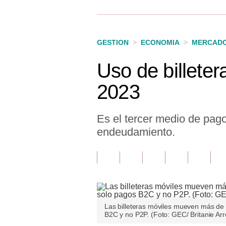
Finanzas Personales
Inmobiliarias
GESTION
>
ECONOMIA
>
MERCAD
Plus G
Uso de billete
Opinión
2023
Editorial
Pregunta de hoy
Es el tercer medio de pago 
endeudamiento.
Blogs
Tendencias
Lujo
Viajes
Las billeteras móviles mueven más de 
B2C y no P2P. (Foto: GEC/ Britanie Arr
Moda