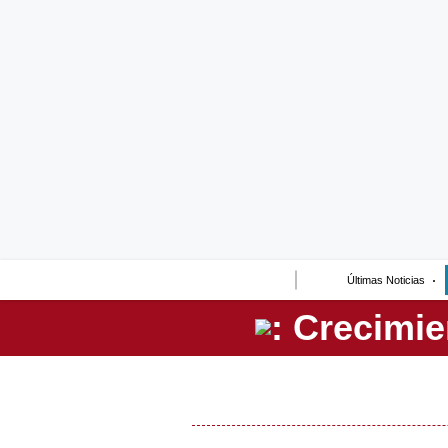
Lo último
Peru Quiosco
Portada
Empresas
Management & Empleo
Economía
Últimas Noticias
Mercados
Perú
Política
Tu Dinero