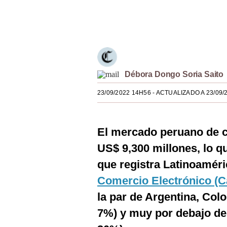
Estilos
Únete a nuestro canal
Mundo
EEUU
México
Débora Dongo Soria Saito
España
23/09/2022 14H56
- ACTUALIZADO A 23/09/
Internacional
El mercado peruano de 
Tecnología
US$ 9,300 millones, lo q
Club del Suscriptor
que registra Latinoaméri
Mix
Comercio Electrónico (C
G de Gestión
la par de Argentina, Co
7%) y muy por debajo de 
Notas Contratadas