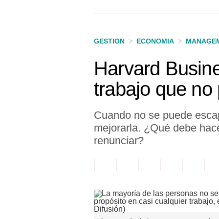
Finanzas Personales
Inmobiliarias
GESTION
>
ECONOMIA
>
MANAGEM
Plus G
Harvard Busin
Opinión
trabajo que no
Editorial
Pregunta de hoy
Cuando no se puede escap
mejorarla. ¿Qué debe hace
Blogs
renunciar?
Tendencias
Lujo
Viajes
Moda