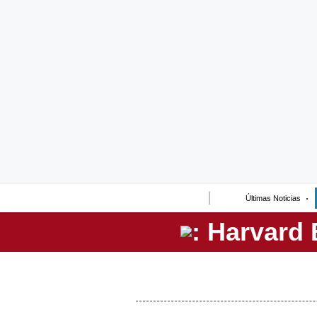
Lo último
Peru Quiosco
Portada
Empresas
Management & Empleo
Economía
Últimas Noticias
Mercados
Perú
Política
Tu Dinero