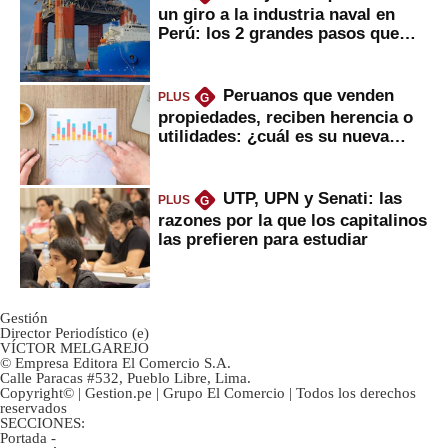
un giro a la industria naval en
Perú: los 2 grandes pasos que
daría
Peruanos que venden
PLUS
G
propiedades, reciben herencia o
utilidades: ¿cuál es su nueva
inversión clave?
UTP, UPN y Senati: las
PLUS
G
razones por la que los capitalinos
las prefieren para estudiar
Gestión
Director Periodístico (e)
VÍCTOR MELGAREJO
© Empresa Editora El Comercio S.A.
Calle Paracas #532, Pueblo Libre, Lima.
Copyright© | Gestion.pe | Grupo El Comercio | Todos los derechos
reservados
SECCIONES:
Portada
-