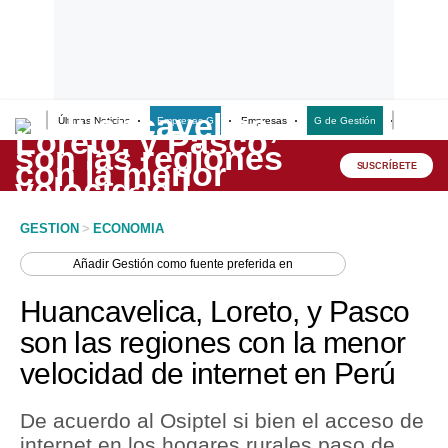
Últimas Noticias
Empresas G
Empresas
G de Gestión
Finanzas
Lo último
Peru Quiosco
SUSCRÍBETE
Portada
GESTION
>
ECONOMIA
Empresas
Añadir
Gestión
como fuente preferida en
Management & Empleo
Huancavelica, Loreto, y Pasco
Economía
son las regiones con la menor
velocidad de internet en Perú
Mercados
Perú
De acuerdo al Osiptel si bien el acceso de
internet en los hogares rurales paso de
Política