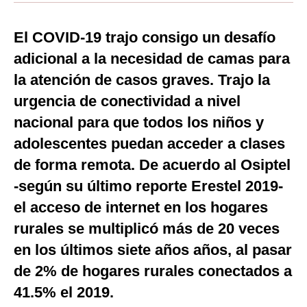
Moda
El COVID-19 trajo consigo un desafío
Estilos
adicional a la necesidad de camas para
Mundo
la atención de casos graves. Trajo la
urgencia de conectividad a nivel
EEUU
nacional para que todos los niños y
México
adolescentes puedan acceder a clases
España
de forma remota. De acuerdo al Osiptel
-según su último reporte Erestel 2019-
Internacional
el acceso de internet en los hogares
Tecnología
rurales se multiplicó más de 20 veces
Club del Suscriptor
en los últimos siete años años, al pasar
Mix
de 2% de hogares rurales conectados a
41.5% el 2019.
G de Gestión