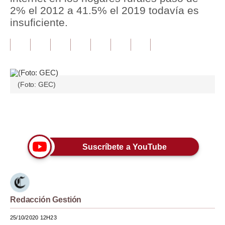
2% el 2012 a 41.5% el 2019 todavía es
Tu Dinero
insuficiente.
Finanzas Personales
Inmobiliarias
Plus G
(Foto: GEC)
Opinión
Únete a nuestro canal
Editorial
Pregunta de hoy
Suscríbete a YouTube
Blogs
Tendencias
Redacción Gestión
Lujo
25/10/2020 12H23
Viajes