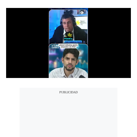
Notas Contratadas
Podcast
Gestión TV
Videos
Fotogalerías
gestion.pe
¿quiénes
Somos?
Términos
Y
Condiciones
Política
De
Privacidad