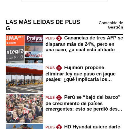
LAS MÁS LEÍDAS DE PLUS
Contenido de
G
Gestión
Ganancias de tres AFP se
PLUS
G
disparan más de 24%, pero en
una caen, ¿a cuál está afiliado
usted?
Fujimori propone
PLUS
G
eliminar ley que puso en jaque
peajes: ¿qué implicaría los
usuarios?
Perú se “bajó del barco”
PLUS
G
de crecimiento de países
emergentes: esto se perdió desde
2022
HD Hyundai quiere darle
PLUS
G