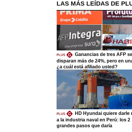
LAS MÁS LEÍDAS DE PL
Ganancias de tres AFP s
G
PLUS
disparan más de 24%, pero en un
¿a cuál está afiliado usted?
HD Hyundai quiere darle 
G
PLUS
a la industria naval en Perú: los 2
grandes pasos que daría