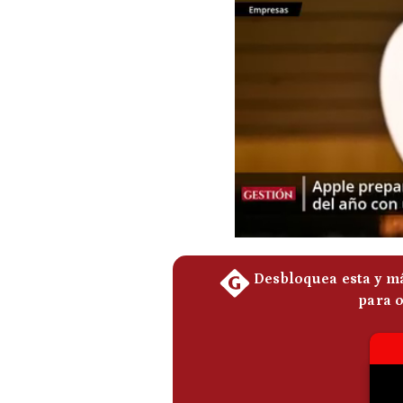
Podcast
Gestión TV
Videos
Fotogalerías
gestion.pe
¿quiénes
Somos?
Términos
Y
Condiciones
Política
De
Privacidad
Politica