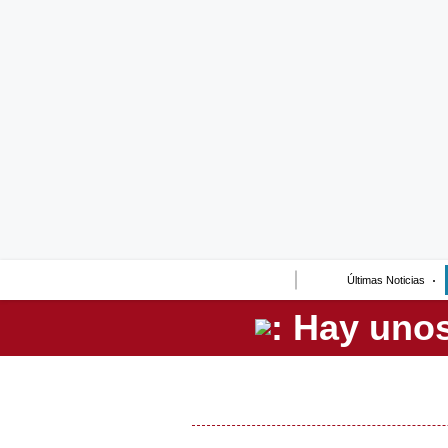
Lo último
Peru Quiosco
Portada
Empresas
Management & Empleo
Economía
Últimas Noticias
Mercados
Perú
Política
Tu Dinero