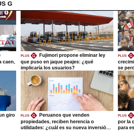
US G
e
Fujimori propone eliminar ley
G
G
PLUS
PLUS
a caen,
que puso en jaque peajes: ¿qué
crecim
implicaría los usuarios?
se per
un giro
Peruanos que venden
G
G
PLUS
PLUS
propiedades, reciben herencia o
por la 
utilidades: ¿cuál es su nueva inversión
para es
clave?