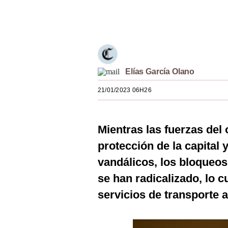
Estilos
Únete a nuestro canal
Mundo
EEUU
México
Elías García Olano
21/01/2023 06H26
España
Internacional
Mientras las fuerzas del
Tecnología
protección de la capital 
Club del Suscriptor
vandálicos, los bloqueos 
Mix
se han radicalizado, lo c
servicios de transporte a
G de Gestión
Notas Contratadas