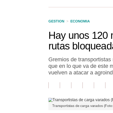
Finanzas Personales
Inmobiliarias
GESTION
>
ECONOMIA
Plus G
Hay unos 120 m
Opinión
rutas bloqueada
Editorial
Pregunta de hoy
Gremios de transportistas
que en lo que va de este 
Blogs
vuelven a atacar a agroindu
Tendencias
Lujo
Viajes
Transportistas de carga varados (Foto
Moda