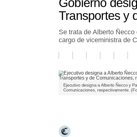
Gobierno desig
Finanzas Personales
Transportes y
Inmobiliarias
Se trata de Alberto Ñecco
Plus G
cargo de viceministra de 
Opinión
Editorial
Pregunta de hoy
Blogs
Ejecutivo designa a Alberto Ñecco y Pa
Comunicaciones, respectivamente. (F
Tendencias
Lujo
Únete a nuestro canal
Viajes
Moda