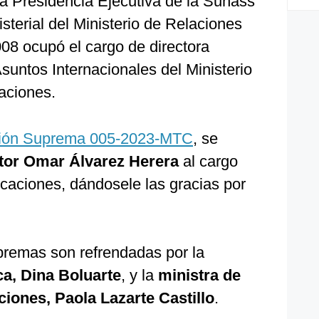
la Presidencia Ejecutiva de la Sunass
sterial del Ministerio de Relaciones
008 ocupó el cargo de directora
untos Internacionales del Ministerio
aciones.
ión Suprema 005-2023-MTC
, se
tor Omar Álvarez Herera
al cargo
caciones, dándosele las gracias por
premas son refrendadas por la
ca, Dina Boluarte
, y la
ministra de
iones, Paola Lazarte Castillo
.