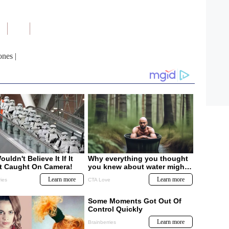
ones
|