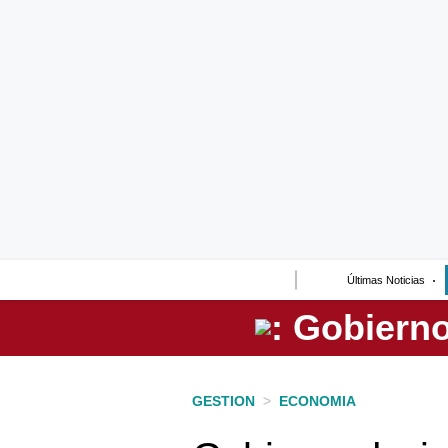
Lo último
Peru Quiosco
Portada
Empresas
Management & Empleo
Economía
Últimas Noticias
Mercados
Perú
Política
GESTION
>
ECONOMIA
Tu Dinero