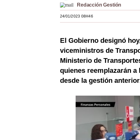
Redacción Gestión
Estilos
24/01/2023 08H46
Mundo
EEUU
El Gobierno designó hoy,
México
viceministros de Transp
España
Ministerio de Transport
Internacional
quienes reemplazarán a
desde la gestión anterior
Tecnología
Club del Suscriptor
Mix
G de Gestión
Notas Contratadas