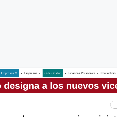
Empresas G
Empresas
G de Gestión
Finanzas Personales
Newsletters