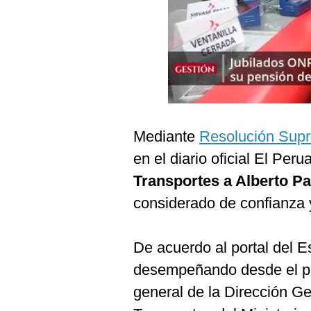
Podcast
Gestión TV
Videos
Fotogalerías
Mediante
Resolución Sup
gestion.pe
en el diario oficial El Pe
¿quiénes
Transportes a Alberto Pa
Somos?
considerado de confianza 
Términos
Y
Condiciones
De acuerdo al portal del 
Política
desempeñando desde el pa
De
Privacidad
general de la Dirección G
Politica