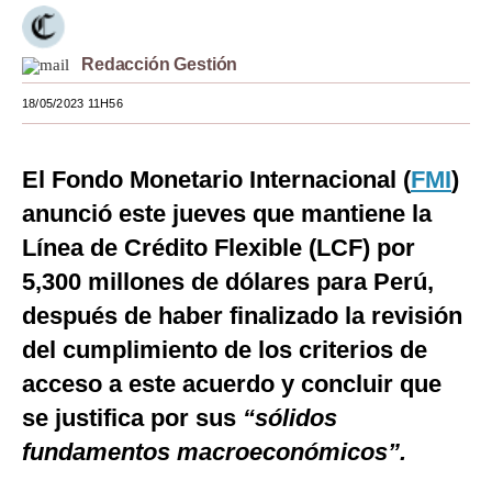
Moda
Redacción Gestión
Estilos
18/05/2023 11H56
Mundo
EEUU
El Fondo Monetario Internacional (
FMI
)
México
anunció este jueves que mantiene la
Línea de Crédito Flexible (LCF) por
España
5,300 millones de dólares para Perú,
Internacional
después de haber finalizado la revisión
Tecnología
del cumplimiento de los criterios de
acceso a este acuerdo y concluir que
Club del Suscriptor
se justifica por sus
“sólidos
Mix
fundamentos macroeconómicos”.
G de Gestión