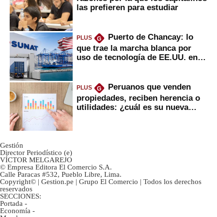
las prefieren para estudiar
Puerto de Chancay: lo
PLUS
G
que trae la marcha blanca por
uso de tecnología de EE.UU. en
mercancías
Peruanos que venden
PLUS
G
propiedades, reciben herencia o
utilidades: ¿cuál es su nueva
inversión clave?
Gestión
Director Periodístico (e)
VÍCTOR MELGAREJO
© Empresa Editora El Comercio S.A.
Calle Paracas #532, Pueblo Libre, Lima.
Copyright© | Gestion.pe | Grupo El Comercio | Todos los derechos
reservados
SECCIONES:
Portada
-
Economía
-