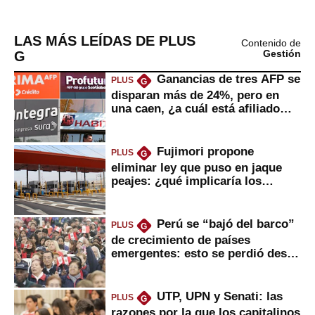
LAS MÁS LEÍDAS DE PLUS
Contenido de
G
Gestión
Ganancias de tres AFP se
PLUS
G
disparan más de 24%, pero en
una caen, ¿a cuál está afiliado
usted?
Fujimori propone
PLUS
G
eliminar ley que puso en jaque
peajes: ¿qué implicaría los
usuarios?
Perú se “bajó del barco”
PLUS
G
de crecimiento de países
emergentes: esto se perdió desde
2022
UTP, UPN y Senati: las
PLUS
G
razones por la que los capitalinos