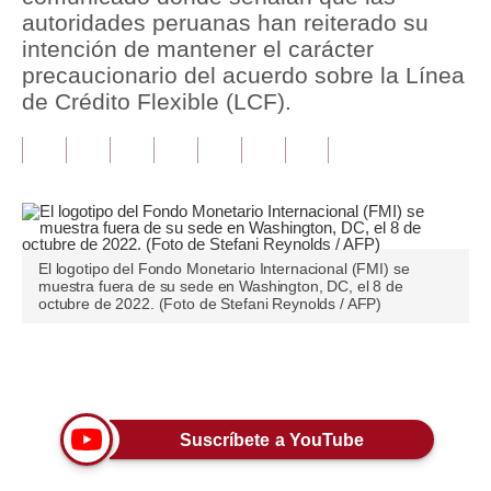
autoridades peruanas han reiterado su
Tu Dinero
intención de mantener el carácter
precaucionario del acuerdo sobre la Línea
Finanzas Personales
de Crédito Flexible (LCF).
Inmobiliarias
Plus G
Opinión
Editorial
El logotipo del Fondo Monetario Internacional (FMI) se
muestra fuera de su sede en Washington, DC, el 8 de
octubre de 2022. (Foto de Stefani Reynolds / AFP)
Pregunta de hoy
Blogs
Únete a nuestro canal
Tendencias
Lujo
Suscríbete a YouTube
Viajes