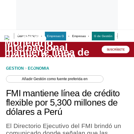
Últimas Noticias
Empresas G
Empresas
G de Gestión
Finanzas
Lo último
Peru Quiosco
SUSCRÍBETE
Portada
GESTION
>
ECONOMIA
Empresas
Añadir
Gestión
como fuente preferida en
Management & Empleo
FMI mantiene línea de crédito
Economía
flexible por 5,300 millones de
dólares a Perú
Mercados
Perú
El Directorio Ejecutivo del FMI brindó un
comunicado donde señalan que las
Política