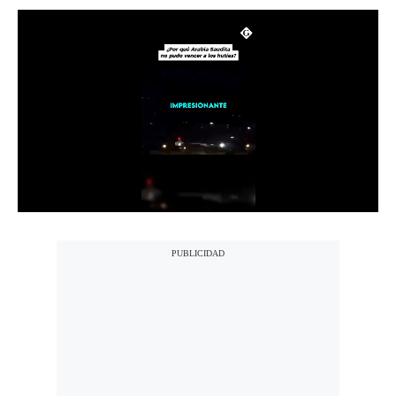
Notas Contratadas
Podcast
Gestión TV
Videos
Fotogalerías
gestion.pe
¿quiénes
Somos?
Términos
Y
Condiciones
Política
De
Privacidad