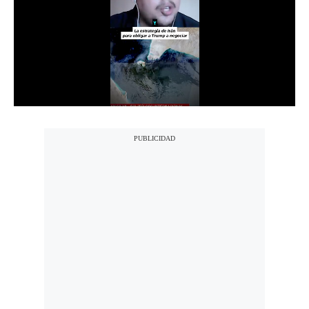
Notas Contratadas
Podcast
Gestión TV
Videos
Fotogalerías
gestion.pe
¿quiénes
Somos?
Términos
Y
Condiciones
Política
De
Privacidad