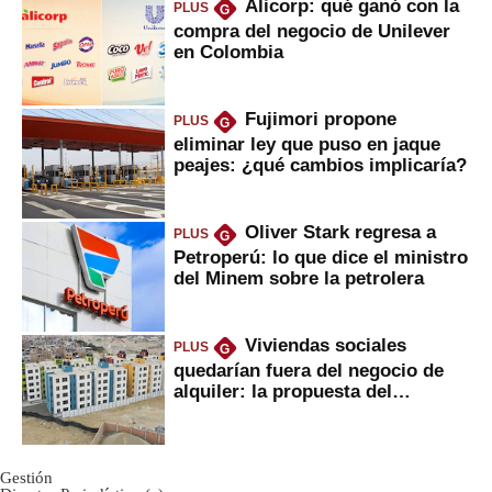
Alicorp: qué ganó con la
PLUS
G
compra del negocio de Unilever
en Colombia
Fujimori propone
PLUS
G
eliminar ley que puso en jaque
peajes: ¿qué cambios implicaría?
Oliver Stark regresa a
PLUS
G
Petroperú: lo que dice el ministro
del Minem sobre la petrolera
Viviendas sociales
PLUS
G
quedarían fuera del negocio de
alquiler: la propuesta del
gobierno
Gestión