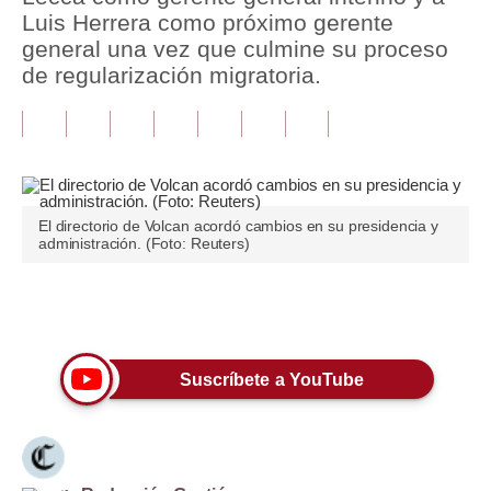
Luis Herrera como próximo gerente
Tu Dinero
general una vez que culmine su proceso
de regularización migratoria.
Finanzas Personales
Inmobiliarias
Plus G
Opinión
El directorio de Volcan acordó cambios en su presidencia y
administración. (Foto: Reuters)
Editorial
Pregunta de hoy
Únete a nuestro canal
Blogs
Suscríbete a YouTube
Tendencias
Lujo
Viajes