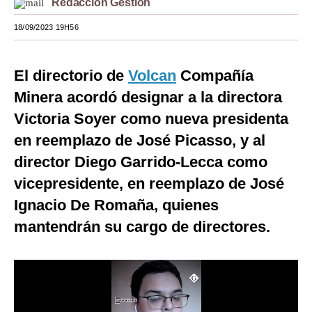
Redacción Gestión
Moda
18/09/2023 19H56
Estilos
El directorio de
Volcan
Compañía
Mundo
Minera acordó designar a la directora
EEUU
Victoria Soyer como nueva presidenta
México
en reemplazo de José Picasso, y al
director Diego Garrido-Lecca como
España
vicepresidente, en reemplazo de José
Internacional
Ignacio De Romaña, quienes
Tecnología
mantendrán su cargo de directores.
Club del Suscriptor
Mix
G de Gestión