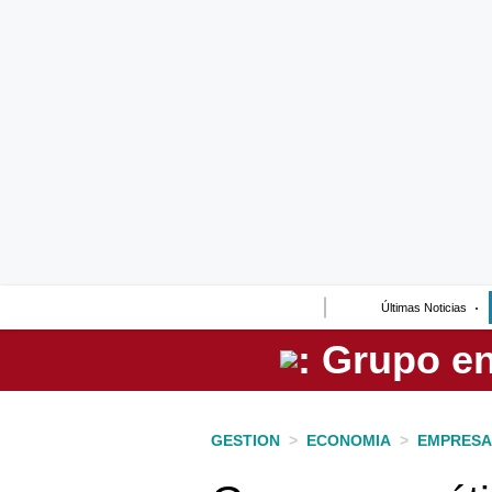
Lo último
Peru Quiosco
Portada
Empresas
Management & Empleo
Economía
Últimas Noticias
Mercados
Perú
Política
GESTION
>
ECONOMIA
>
EMPRESA
Tu Dinero