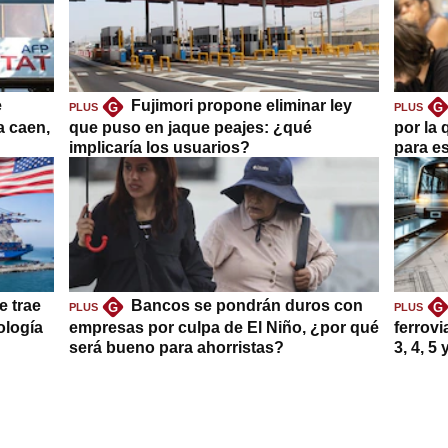
e
Fujimori propone eliminar ley
G
G
PLUS
PLUS
a caen,
que puso en jaque peajes: ¿qué
por la 
implicaría los usuarios?
para es
e trae
Bancos se pondrán duros con
G
G
PLUS
PLUS
ología
empresas por culpa de El Niño, ¿por qué
ferrovi
será bueno para ahorristas?
3, 4, 5