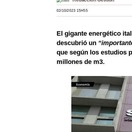
Estilos
02/10/2023 15H55
Mundo
EEUU
El gigante energético ita
México
descubrió un
“important
que según los estudios 
España
millones de m3.
Internacional
Tecnología
Club del Suscriptor
Mix
G de Gestión
Notas Contratadas