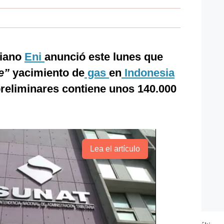
liano
Eni
anunció este lunes que
e”
yacimiento de
gas
en
Indonesia
preliminares contiene unos 140.000
Lea el artículo