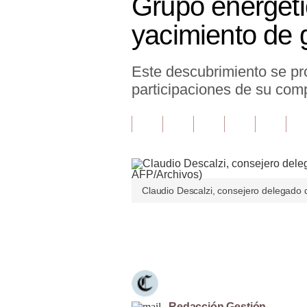
Grupo energéti
Finanzas Personales
yacimiento de 
Inmobiliarias
Este descubrimiento se pr
Plus G
participaciones de su com
Opinión
Editorial
Pregunta de hoy
Blogs
Claudio Descalzi, consejero delegado d
Tendencias
Únete a nuestro canal
Lujo
Viajes
Moda
Redacción Gestión