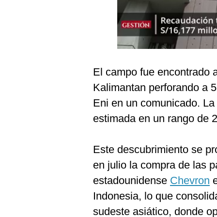
Podcast
Gestión TV
Videos
Fotogalerías
El campo fue encontrado a
Kalimantan perforando a 5
Eni en un comunicado. La f
gestion.pe
estimada en un rango de 2
¿quiénes
Somos?
Este descubrimiento se p
Términos
Y
en julio la compra de las 
Condiciones
estadounidense
Chevron
e
Política
De
Indonesia, lo que consolid
Privacidad
sudeste asiático, donde o
Politica