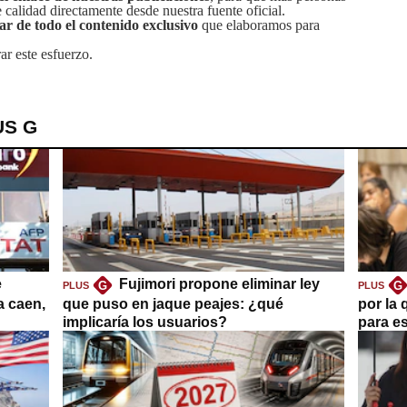
calidad directamente desde nuestra fuente oficial.
tar de todo el contenido exclusivo
que elaboramos para
ar este esfuerzo.
US G
e
Fujimori propone eliminar ley
G
G
PLUS
PLUS
a caen,
que puso en jaque peajes: ¿qué
por la 
implicaría los usuarios?
para es