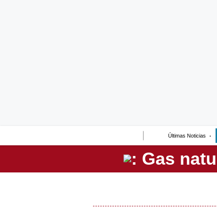
Lo último
Peru Quiosco
Portada
Empresas
Management & Empleo
Economía
Últimas Noticias
Mercados
Perú
Política
Tu Dinero