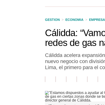
Finanzas Personales
Inmobiliarias
GESTION
>
ECONOMIA
>
EMPRESA
Plus G
Cálidda: “Vamo
Opinión
redes de gas na
Editorial
Pregunta de hoy
Cálidda acelera expansión
nuevo negocio con divisió
Blogs
Lima, el primero para el 
Tendencias
Lujo
Viajes
Moda