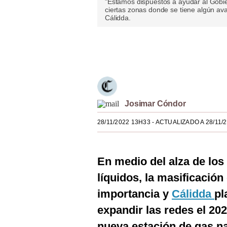
"Estamos dispuestos a ayudar al Gobier
ciertas zonas donde se tiene algún ava
Estilos
Cálidda.
Mundo
Únete a nuestro canal
EEUU
México
España
Josimar Cóndor
Internacional
28/11/2022 13H33
- ACTUALIZADO A 28/11/
Tecnología
Club del Suscriptor
En medio del alza de los
Mix
líquidos, la masificació
importancia y
Cálidda
pl
G de Gestión
expandir las redes el 202
Notas Contratadas
nueva estación de gas nat