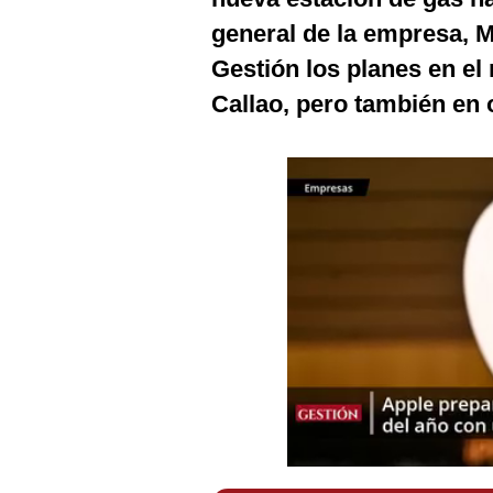
Podcast
general de la empresa, Ma
Gestión TV
Gestión los planes en el
Callao, pero también en 
Videos
Fotogalerías
gestion.pe
¿quiénes
Somos?
Términos
Y
Condiciones
Política
De
Privacidad
Politica