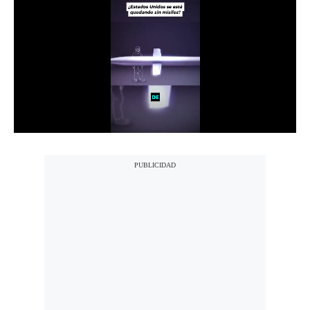
Notas Contratadas
Podcast
Gestión TV
Videos
Fotogalerías
gestion.pe
¿quiénes
Somos?
Términos
Y
Condiciones
Política
De
Privacidad