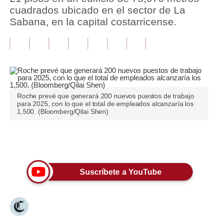
cuadrados ubicado en el sector de La
Tu Dinero
Sabana, en la capital costarricense.
Finanzas Personales
Inmobiliarias
Plus G
Opinión
Roche prevé que generará 200 nuevos puestos de trabajo
para 2025, con lo que el total de empleados alcanzaría los
1,500. (Bloomberg/Qilai Shen)
Editorial
Pregunta de hoy
Únete a nuestro canal
Blogs
Suscríbete a YouTube
Tendencias
Lujo
Viajes