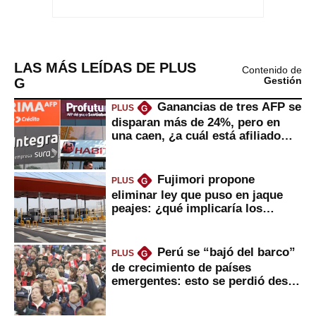
LAS MÁS LEÍDAS DE PLUS
Contenido de
G
Gestión
Ganancias de tres AFP se
PLUS
G
disparan más de 24%, pero en
una caen, ¿a cuál está afiliado
usted?
Fujimori propone
PLUS
G
eliminar ley que puso en jaque
peajes: ¿qué implicaría los
usuarios?
Perú se “bajó del barco”
PLUS
G
de crecimiento de países
emergentes: esto se perdió desde
2022