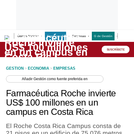
Últimas Noticias
Empresas G
Empresas
G de Gestión
Finanzas
Lo último
Peru Quiosco
SUSCRÍBETE
Portada
GESTION
>
ECONOMIA
>
EMPRESAS
Empresas
Añadir
Gestión
como fuente preferida en
Management & Empleo
Farmacéutica Roche invierte
Economía
US$ 100 millones en un
campus en Costa Rica
Mercados
Perú
El Roche Costa Rica Campus consta de
21 pisos en un edificio de 75,076 metros
Política