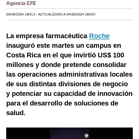
Agencia EFE
Moda
04/06/2024 16H13
- ACTUALIZADO A 04/06/2024 16H30
Estilos
Mundo
La empresa farmacéutica
Roche
inauguró este martes un campus en
EEUU
Costa Rica en el que invirtió US$ 100
México
millones y donde pretende consolidar
España
las operaciones administrativas locales
de sus distintas divisiones de negocio
Internacional
y potenciar su capacidad de innovación
Tecnología
para el desarrollo de soluciones de
Club del Suscriptor
salud.
Mix
G de Gestión