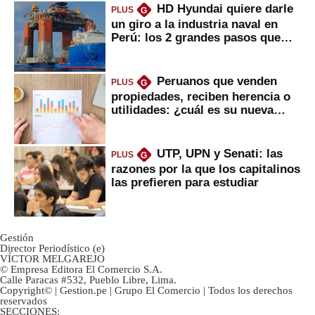
HD Hyundai quiere darle
PLUS
G
un giro a la industria naval en
Perú: los 2 grandes pasos que
daría
Peruanos que venden
PLUS
G
propiedades, reciben herencia o
utilidades: ¿cuál es su nueva
inversión clave?
UTP, UPN y Senati: las
PLUS
G
razones por la que los capitalinos
las prefieren para estudiar
Gestión
Director Periodístico (e)
VÍCTOR MELGAREJO
© Empresa Editora El Comercio S.A.
Calle Paracas #532, Pueblo Libre, Lima.
Copyright© | Gestion.pe | Grupo El Comercio | Todos los derechos
reservados
SECCIONES: