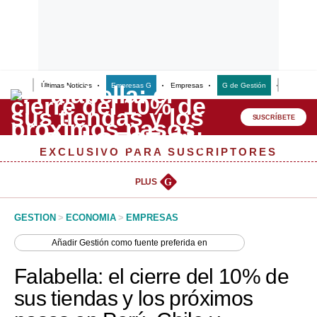
Últimas Noticias
Empresas G
Empresas
G de Gestión
Finanzas
Lo último
Peru Quiosco
SUSCRÍBETE
Portada
EXCLUSIVO PARA SUSCRIPTORES
Empresas
PLUS
G
Management & Empleo
GESTION
>
ECONOMIA
>
EMPRESAS
Economía
Añadir
Gestión
como fuente preferida en
Mercados
Falabella: el cierre del 10% de
Perú
sus tiendas y los próximos
Política