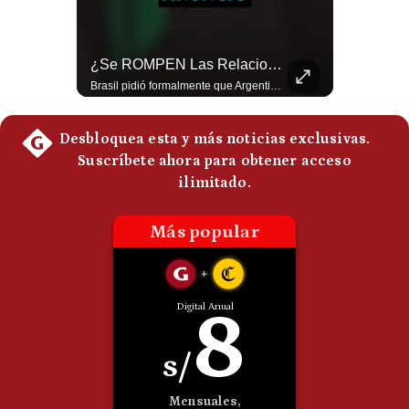
Politica
De
Cookies
NOTICIAS DE ÚLTIMA HORA: EE.UU. Se Queda Sin Misiles En Medio Oriente
¿Se ROMPEN Las Relaciones Entre Brasil Y Argentina? | Gestión Mundo
Preguntas
NOTICIAS DE ÚLTIMA HORA: 1️⃣ EE.UU.: Habría gastado casi el 80% de sus misiles más avanzados (THAAD), un factor clave en las decisiones de Donald Trump frente a Irán. 2️⃣ Argentina y Brasil: Tensión diplomática escala; Brasil solicita el regreso del embajador argentino tras fuertes declaraciones de Javier Milei. 3️⃣ México: Asesinan al influencer César Gastélum a balazos durante una transmisión en vivo en Culiacán, Sinaloa. 4️⃣ Alemania: Ataque con dron explosivo obliga a suspender el aeropuerto de Leipzig, punto logístico clave de la OTAN para enviar material a Ucrania. ¿Qué noticia te parece la más impactante del día? ¡Te leo en los comentarios! 👇 #EEUU #JavierMilei #CesarGastelum #Alemania #Noticias #UltimaHora #NoticiasDelDia 🚀 ¿Quieres entender el mundo sin ruido? Únete a nuestra comunidad y forma parte del cambio. #GestiónNewsroomLive #NoticiasGlobales #AnálisisGeopolítico #EconomíaMundial #IA #Geopolítica #LatinosEnUSA #NoticiasEnEspañol 👉 Suscríbete y activa la campana para no perderte nuestro análisis diario. 🌎 Síguenos en nuestras redes sociales: 📌 Web oficial: https://gestion.pe/mundo/ 📌 LinkedIn: http://bit.ly/3HYIET0 📌 X (Twitter): http://bit.ly/4noZtX9 📌 TikTok: http://bit.ly/4evB6TO
Brasil pidió formalmente que Argentina retire a su embajador tras los cruces verbales entre Javier Milei y Lula da Silva. La crisis bilateral alcanza su punto más crítico en años. #PoliticaLatinoamericana #CrisisDiplomatica #MileiVsLula #BuenosAires #NoticiasDeHoy #Shorts 👉 Suscríbete y activa la campana para no perderte nuestro análisis diario. 🌎 Síguenos en nuestras redes sociales: 📌 Web oficial: https://gestion.pe/mundo/ 📌 LinkedIn: http://bit.ly/3HYIET0 📌 X (Twitter): http://bit.ly/4noZtX9 📌 TikTok: http://bit.ly/4evB6TO
Frecuentes