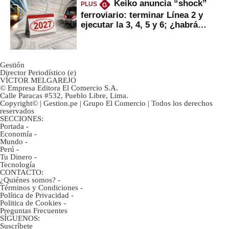
Keiko anuncia “shock”
PLUS
G
ferroviario: terminar Línea 2 y
ejecutar la 3, 4, 5 y 6; ¿habrá
avances?
Gestión
Director Periodístico (e)
VÍCTOR MELGAREJO
© Empresa Editora El Comercio S.A.
Calle Paracas #532, Pueblo Libre, Lima.
Copyright© | Gestion.pe | Grupo El Comercio | Todos los derechos
reservados
SECCIONES:
Portada
-
Economía
-
Mundo
-
Perú
-
Tu Dinero
-
Tecnología
CONTACTO:
¿Quiénes somos?
-
Términos y Condiciones
-
Política de Privacidad
-
Politica de Cookies
-
Preguntas Frecuentes
SÍGUENOS:
Suscríbete