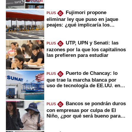
Fujimori propone
PLUS
G
eliminar ley que puso en jaque
peajes: ¿qué implicaría los
usuarios?
UTP, UPN y Senati: las
PLUS
G
razones por la que los capitalinos
las prefieren para estudiar
Puerto de Chancay: lo
PLUS
G
que trae la marcha blanca por
uso de tecnología de EE.UU. en
mercancías
Bancos se pondrán duros
PLUS
G
con empresas por culpa de El
Niño, ¿por qué será bueno para
ahorristas?