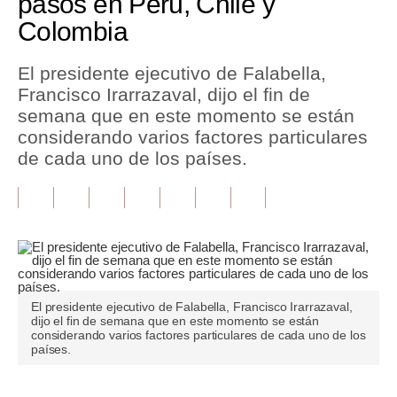
pasos en Perú, Chile y
Colombia
Tu Dinero
Finanzas Personales
El presidente ejecutivo de Falabella,
Francisco Irarrazaval, dijo el fin de
Inmobiliarias
semana que en este momento se están
considerando varios factores particulares
Plus G
de cada uno de los países.
Opinión
Editorial
Pregunta de hoy
Blogs
El presidente ejecutivo de Falabella, Francisco Irarrazaval,
Tendencias
dijo el fin de semana que en este momento se están
considerando varios factores particulares de cada uno de los
países.
Lujo
Viajes