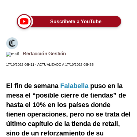
Únete a nuestro canal
Moda
Estilos
Suscríbete a YouTube
Mundo
EEUU
Redacción Gestión
México
17/10/2022 06H11
- ACTUALIZADO A 17/10/2022 09H35
España
Internacional
El fin de semana
Falabella
puso en la
mesa el “posible cierre de tiendas” de
Tecnología
hasta el 10% en los países donde
Club del Suscriptor
tienen operaciones, pero no se trata del
Mix
último capítulo de la tienda de retail,
G de Gestión
sino de un reforzamiento de su