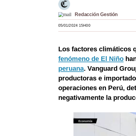
Estilos
Redacción Gestión
Mundo
05/01/2024 15H00
EEUU
México
Los factores climáticos q
España
fenómeno de El Niño
han
Internacional
peruana
.
Vanguard Group
productoras e importad
Tecnología
operaciones en Perú, det
Club del Suscriptor
negativamente la produc
Mix
G de Gestión
Notas Contratadas