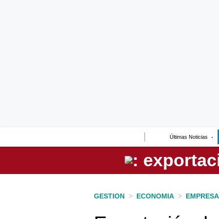
Lo último
Peru Quiosco
Portada
Empresas
Management & Empleo
Economía
Últimas Noticias
Mercados
Perú
Política
GESTION
>
ECONOMIA
>
EMPRESA
Tu Dinero