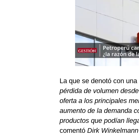
Podcast
Gestión TV
Videos
Fotogalerías
gestion.pe
¿quiénes
La que se denotó con una 
Somos?
pérdida de volumen desde 
Términos
oferta a los principales m
Y
Condiciones
aumento de la demanda co
Política
productos que podían lleg
De
Privacidad
comentó
Dirk Winkelmann
Politica