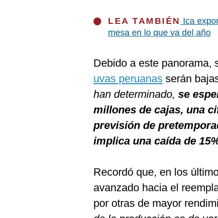
De
Cookies
LEA TAMBIÉN
Ica expor
Preguntas
mesa en lo que va del año
Frecuentes
Debido a este panorama, s
uvas peruanas
serán bajas
han determinado,
se espe
millones de cajas, una cif
previsión de pretemporad
implica una caída de 15
Recordó que, en los últim
avanzado hacia el reempla
por otras de mayor rendimi