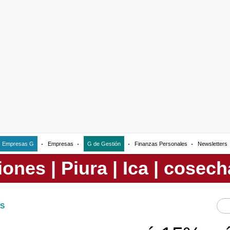
Empresas G
Empresas
G de Gestión
Finanzas Personales
Newsletters
S