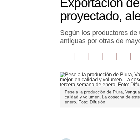
Exportación de
Finanzas Personales
proyectado, al
Inmobiliarias
Según los productores de 
Plus G
antiguas por otras de may
Opinión
Editorial
Pregunta de hoy
Blogs
Pese a la producción de Piura, Vangua
Tendencias
calidad y volumen. La cosecha de este
enero. Foto: Difusión
Lujo
Únete a nuestro canal
Viajes
Moda