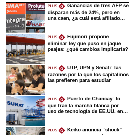
Ganancias de tres AFP se
PLUS
G
disparan más de 24%, pero en
una caen, ¿a cuál está afiliado
usted?
Fujimori propone
PLUS
G
eliminar ley que puso en jaque
peajes: ¿qué cambios implicaría?
UTP, UPN y Senati: las
PLUS
G
razones por la que los capitalinos
las prefieren para estudiar
Puerto de Chancay: lo
PLUS
G
que trae la marcha blanca por
uso de tecnología de EE.UU. en
mercancías
Keiko anuncia “shock”
PLUS
G