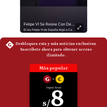
Politica
De
Cookies
Preguntas
¿Por Qué EE.UU. Necesita Desesperadamente Al Golfo? | Gestión Mundo
Felipe VI Se Reúne Con De La Espriella Antes De La Investidura | Gestión Mundo
Frecuentes
Esteban Silva, politólogo internacional, explica que Estados Unidos necesita el apoyo territorial y marítimo de sus aliados del Golfo para operar cerca de Irán. Según su análisis, Teherán busca amenazar su estabilidad energética y económica para que estos gobiernos presionen a Washington y lo obliguen a negociar. #Iran #EEUU #Geopolitica #NoticiasInternacionales #Shorts 👉 Suscríbete y activa la campana para no perderte nuestro análisis diario. 🌎 Síguenos en nuestras redes sociales: 📌 Web oficial: https://gestion.pe/mundo/ 📌 LinkedIn: http://bit.ly/3HYIET0 📌 X (Twitter): http://bit.ly/4noZtX9 📌 TikTok: http://bit.ly/4evB6TO
El rey Felipe VI de España llegó a Cali para reunirse con el presidente electo de Colombia, Abelardo de la Espriella, horas antes de su histórica investidura presidencial. Un encuentro clave que refuerza las relaciones diplomáticas y bilaterales entre ambas naciones antes de la ceremonia oficial. ¿Qué opinas sobre el papel diplomático de España en la política latinoamericana? #FelipeVI #DeLaEspriella #Colombia #Espana #PoliticaInternacional #Shorts 👉 Suscríbete y activa la campana para no perderte nuestro análisis diario. 🌎 Síguenos en nuestras redes sociales: 📌 Web oficial: https://gestion.pe/mundo/ 📌 LinkedIn: http://bit.ly/3HYIET0 📌 X (Twitter): http://bit.ly/4noZtX9 📌 TikTok: http://bit.ly/4evB6TO