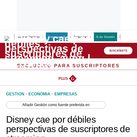
Últimas Noticias
Empresas G
Empresas
G de Gestión
Finanzas
Lo último
Peru Quiosco
SUSCRÍBETE
Portada
EXCLUSIVO PARA SUSCRIPTORES
Empresas
PLUS
G
Management & Empleo
GESTION
>
ECONOMIA
>
EMPRESAS
Economía
Añadir
Gestión
como fuente preferida en
Mercados
Disney cae por débiles
Perú
perspectivas de suscriptores de
Política