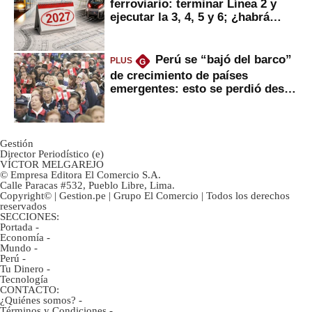
ferroviario: terminar Línea 2 y
ejecutar la 3, 4, 5 y 6; ¿habrá
avances?
Perú se “bajó del barco”
PLUS
G
de crecimiento de países
emergentes: esto se perdió desde
2022
Gestión
Director Periodístico (e)
VÍCTOR MELGAREJO
© Empresa Editora El Comercio S.A.
Calle Paracas #532, Pueblo Libre, Lima.
Copyright© | Gestion.pe | Grupo El Comercio | Todos los derechos
reservados
SECCIONES:
Portada
-
Economía
-
Mundo
-
Perú
-
Tu Dinero
-
Tecnología
CONTACTO:
¿Quiénes somos?
-
Términos y Condiciones
-