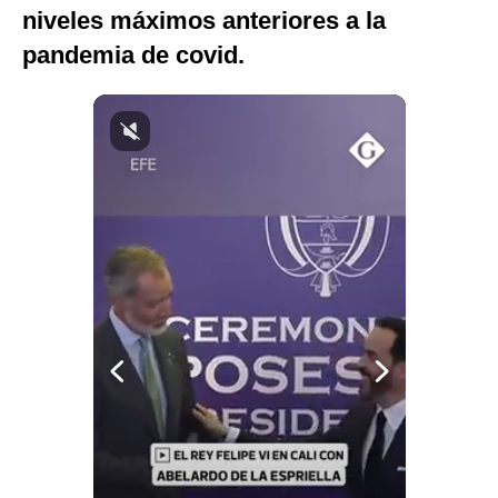
niveles máximos anteriores a la
Notas Contratadas
pandemia de covid.
Podcast
Gestión TV
Videos
Fotogalerías
gestion.pe
¿quiénes
Somos?
Términos
Y
Condiciones
Política
De
Privacidad