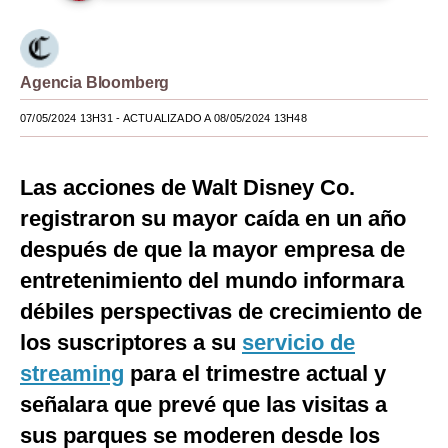
Moda
Estilos
Agencia Bloomberg
Mundo
07/05/2024 13H31
- ACTUALIZADO A 08/05/2024 13H48
EEUU
Las acciones de Walt Disney Co.
México
registraron su mayor caída en un año
España
después de que la mayor empresa de
Internacional
entretenimiento del mundo informara
débiles perspectivas de crecimiento de
Tecnología
los suscriptores a su
servicio de
Club del Suscriptor
streaming
para el trimestre actual y
Mix
señalara que prevé que las visitas a
G de Gestión
sus parques se moderen desde los