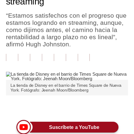
streaming
Tu Dinero
“Estamos satisfechos con el progreso que
estamos logrando en streaming, aunque,
Finanzas Personales
como dijimos antes, el camino hacia la
Inmobiliarias
rentabilidad a largo plazo no es lineal”,
afirmó Hugh Johnston.
Plus G
Opinión
Editorial
Pregunta de hoy
La tienda de Disney en el barrio de Times Square de Nueva
York. Fotógrafo: Jeenah Moon/Bloomberg
Blogs
Tendencias
Únete a nuestro canal
Lujo
Suscríbete a YouTube
Viajes