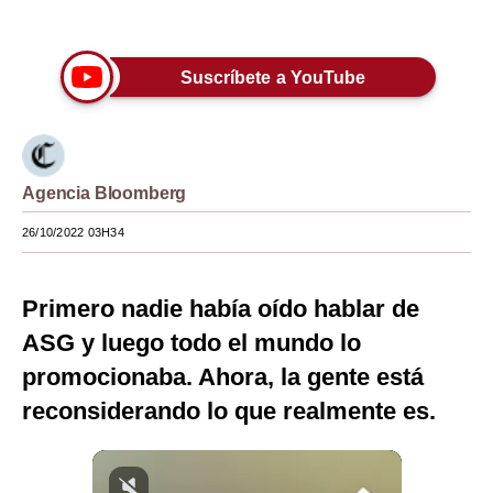
Únete a nuestro canal
Moda
Estilos
Suscríbete a YouTube
Mundo
EEUU
Agencia Bloomberg
México
26/10/2022 03H34
España
Internacional
Primero nadie había oído hablar de
ASG y luego todo el mundo lo
Tecnología
promocionaba. Ahora, la gente está
Club del Suscriptor
reconsiderando lo que realmente es.
Mix
G de Gestión