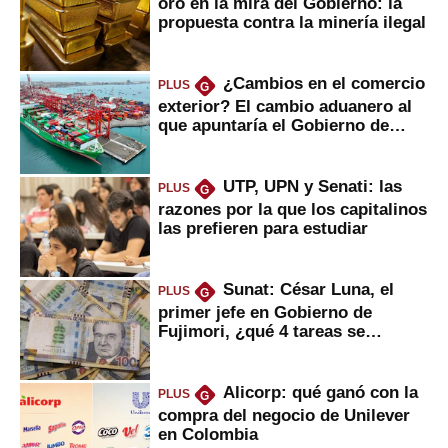
oro en la mira del Gobierno: la
propuesta contra la minería ilegal
¿Cambios en el comercio
PLUS
G
exterior? El cambio aduanero al
que apuntaría el Gobierno de
Fujimori
UTP, UPN y Senati: las
PLUS
G
razones por la que los capitalinos
las prefieren para estudiar
Sunat: César Luna, el
PLUS
G
primer jefe en Gobierno de
Fujimori, ¿qué 4 tareas se
marcan urgentes?
Alicorp: qué ganó con la
PLUS
G
compra del negocio de Unilever
en Colombia