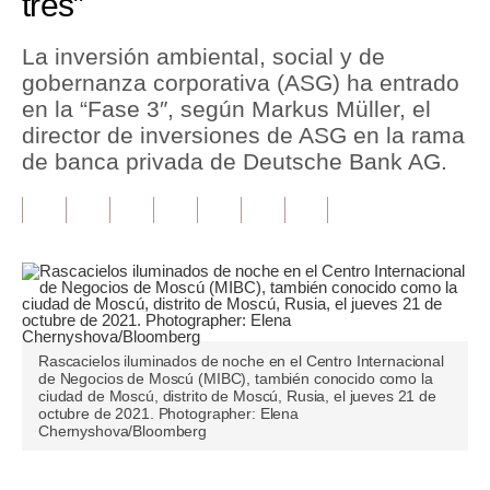
tres”
Tu Dinero
La inversión ambiental, social y de
gobernanza corporativa (ASG) ha entrado
Finanzas Personales
en la “Fase 3″, según Markus Müller, el
Inmobiliarias
director de inversiones de ASG en la rama
de banca privada de Deutsche Bank AG.
Plus G
Opinión
Editorial
Pregunta de hoy
Blogs
Rascacielos iluminados de noche en el Centro Internacional
de Negocios de Moscú (MIBC), también conocido como la
Tendencias
ciudad de Moscú, distrito de Moscú, Rusia, el jueves 21 de
octubre de 2021. Photographer: Elena
Chernyshova/Bloomberg
Lujo
Viajes