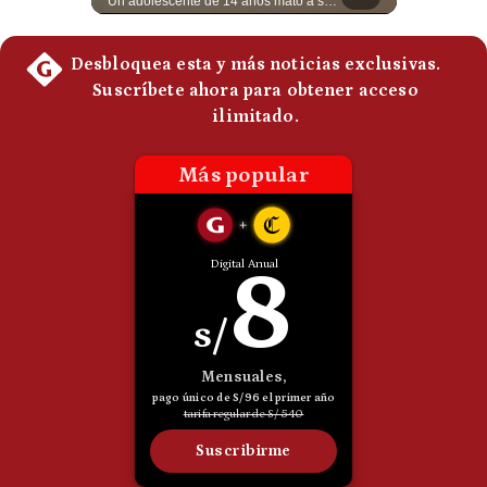
Esteban Silva, politólogo internacional, señala que algunos analistas consideran que la estructura religiosa iraní estaría sirviendo para sostener el poder de una cúpula militar. Explica que la Guardia Revolucionaria está aumentando su influencia sobre la seguridad, las decisiones estratégicas y hasta asuntos económicos como el estrecho de Ormuz. #Iran #GuardiaRevolucionaria #Geopolitica #NoticiasInternacionales #Shorts 👉 Suscríbete y activa la campana para no perderte nuestro análisis diario. 🌎 Síguenos en nuestras redes sociales: 📌 Web oficial: https://gestion.pe/mundo/ 📌 LinkedIn: http://bit.ly/3HYIET0 📌 X (Twitter): http://bit.ly/4noZtX9 📌 TikTok: http://bit.ly/4evB6TO
Un adolescente de 14 años mató a sus abuelos y luego atacó su colegio de secundaria en Tailandia, dejando cinco fallecidos adicionales y más de 30 heridos antes de quitarse la vida. Según las autoridades y el primer ministro Anutin Charnvirakul, el hecho habría sido motivado por estrés académico extremo. El suceso reabre el debate sobre la alta posesión de armas de fuego en el país asiático. #Tailandia #Noticias #UltimaHora #NoticiasInternacionales #Shorts 👉 Suscríbete y activa la campana para no perderte nuestro análisis diario. 🌎 Síguenos en nuestras redes sociales: 📌 Web oficial: https://gestion.pe/mundo/ 📌 LinkedIn: http://bit.ly/3HYIET0 📌 X (Twitter): http://bit.ly/4noZtX9 📌 TikTok: http://bit.ly/4evB6TO
Politica
De
Cookies
Preguntas
Frecuentes