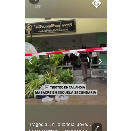
Notas Contratadas
Podcast
Gestión TV
Videos
Fotogalerías
gestion.pe
¿quiénes
Somos?
Términos
Y
Condiciones
Política
¿Irán Se Está Convirtiendo En Un Régimen Militar? | #radar24
Tragedia En Tailandia: Joven De 14 Años Ataca A Su Familia Y Colegio | Gestión Mundo
De
Privacidad