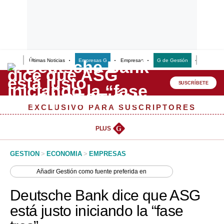
Últimas Noticias
Empresas G
Empresas
G de Gestión
Finanzas
Lo último
Peru Quiosco
SUSCRÍBETE
Portada
EXCLUSIVO PARA SUSCRIPTORES
Empresas
PLUS
G
Management & Empleo
GESTION
>
ECONOMIA
>
EMPRESAS
Economía
Añadir
Gestión
como fuente preferida en
Mercados
Deutsche Bank dice que ASG
Perú
está justo iniciando la “fase
Política