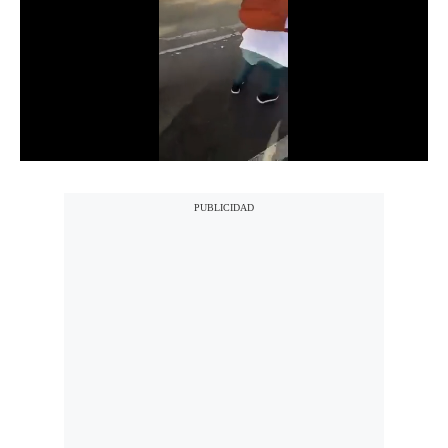
Notas Contratadas
Podcast
Gestión TV
Videos
Fotogalerías
gestion.pe
¿quiénes
Somos?
Términos
Y
Condiciones
Política
De
Privacidad