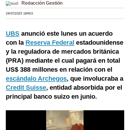
Redacción Gestión
Moda
24/07/2023 16H03
Estilos
Mundo
UBS
anunció este lunes un acuerdo
con la
Reserva Federal
estadounidense
EEUU
y la reguladora de mercados británica
México
(PRA) mediante el cual pagará en total
España
US$ 388 millones en relación con el
escándalo Archegos
, que involucraba a
Internacional
Credit Suisse
, entidad absorbida por el
Tecnología
principal banco suizo en junio.
Club del Suscriptor
Mix
G de Gestión