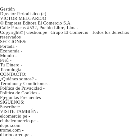
Gestión
Director Periodístico (e)
VÍCTOR MELGAREJO
© Empresa Editora El Comercio S.A.
Calle Paracas #532, Pueblo Libre, Lima.
Copyright© | Gestion.pe | Grupo El Comercio | Todos los derechos
reservados
SECCIONES:
Portada
-
Economía
-
Mundo
-
Perú
-
Tu Dinero
-
Tecnología
CONTACTO:
¿Quiénes somos?
-
Términos y Condiciones
-
Política de Privacidad
-
Politica de Cookies
-
Preguntas Frecuentes
SÍGUENOS:
Suscríbete
VISITE TAMBIÉN:
elcomercio.pe
-
clubelcomercio.pe
-
depor.com
-
trome.com
-
diariocorreo.pe
-