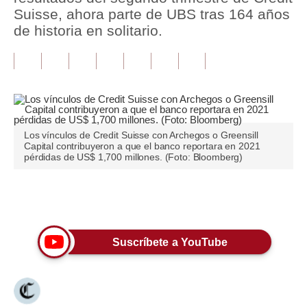
Suisse, ahora parte de UBS tras 164 años
Tu Dinero
de historia en solitario.
Finanzas Personales
Inmobiliarias
Plus G
Opinión
Los vínculos de Credit Suisse con Archegos o Greensill
Capital contribuyeron a que el banco reportara en 2021
pérdidas de US$ 1,700 millones. (Foto: Bloomberg)
Editorial
Pregunta de hoy
Únete a nuestro canal
Blogs
Suscríbete a YouTube
Tendencias
Lujo
Viajes