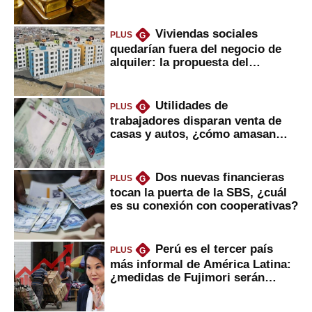
Viviendas sociales
PLUS
G
quedarían fuera del negocio de
alquiler: la propuesta del
gobierno
Utilidades de
PLUS
G
trabajadores disparan venta de
casas y autos, ¿cómo amasan
tanta liquidez?
Dos nuevas financieras
PLUS
G
tocan la puerta de la SBS, ¿cuál
es su conexión con cooperativas?
Perú es el tercer país
PLUS
G
más informal de América Latina:
¿medidas de Fujimori serán
eficaces?