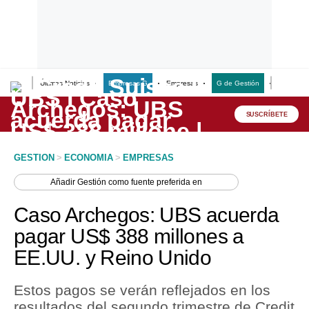
Últimas Noticias
Empresas G
Empresas
G de Gestión
Finanzas
Lo último
Peru Quiosco
SUSCRÍBETE
Portada
GESTION
>
ECONOMIA
>
EMPRESAS
Empresas
Añadir
Gestión
como fuente preferida en
Management & Empleo
Caso Archegos: UBS acuerda
Economía
pagar US$ 388 millones a
EE.UU. y Reino Unido
Mercados
Perú
Estos pagos se verán reflejados en los
resultados del segundo trimestre de Credit
Política