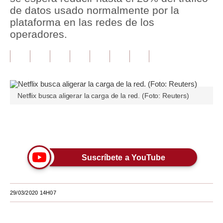
de datos usado normalmente por la
Tu Dinero
plataforma en las redes de los
operadores.
Finanzas Personales
Inmobiliarias
Plus G
Netflix busca aligerar la carga de la red. (Foto: Reuters)
Opinión
Editorial
Únete a nuestro canal
Pregunta de hoy
Suscríbete a YouTube
Blogs
Tendencias
29/03/2020 14H07
Lujo
Viajes