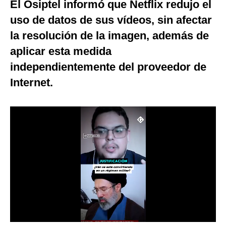
El Osiptel informó que Netflix redujo el
Moda
uso de datos de sus vídeos, sin afectar
la resolución de la imagen, además de
Estilos
aplicar esta medida
Mundo
independientemente del proveedor de
EEUU
Internet.
México
España
Internacional
Tecnología
Club del Suscriptor
Mix
G de Gestión