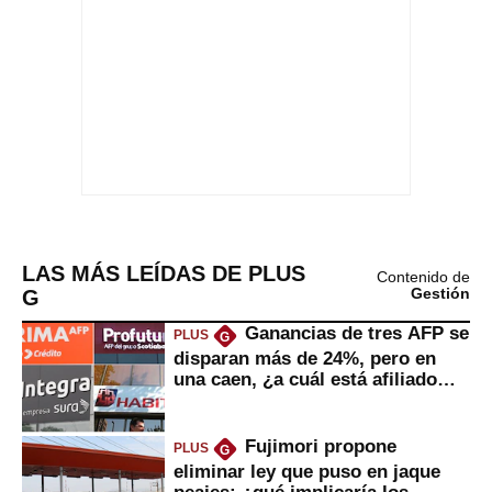
LAS MÁS LEÍDAS DE PLUS
Contenido de
G
Gestión
Ganancias de tres AFP se
PLUS
G
disparan más de 24%, pero en
una caen, ¿a cuál está afiliado
usted?
Fujimori propone
PLUS
G
eliminar ley que puso en jaque
peajes: ¿qué implicaría los