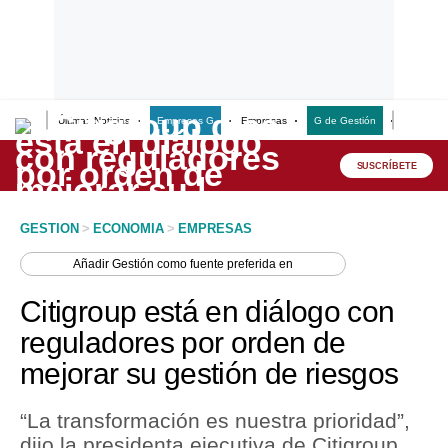
Últimas Noticias
Empresas G
Empresas
G de Gestión
Finanzas
Lo último
Peru Quiosco
SUSCRÍBETE
Portada
GESTION
>
ECONOMIA
>
EMPRESAS
Empresas
Añadir
Gestión
como fuente preferida en
Management & Empleo
Citigroup está en diálogo con
Economía
reguladores por orden de
mejorar su gestión de riesgos
Mercados
Perú
“La transformación es nuestra prioridad”,
dijo la presidenta ejecutiva de Citigroup.
Política