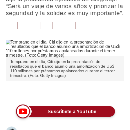
“Será un viaje de varios años y priorizar la
Tu Dinero
seguridad y la solidez es muy importante”.
Finanzas Personales
Inmobiliarias
Plus G
Opinión
Temprano en el día, Citi dijo en la presentación de
resultados que el banco asumió una amortización de US$
Editorial
110 millones por préstamos apalancados durante el tercer
trimestre. (Foto: Getty Images)
Pregunta de hoy
Blogs
Únete a nuestro canal
Tendencias
Suscríbete a YouTube
Lujo
Viajes