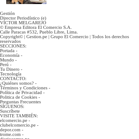
Gestión
Director Periodístico (e)
VÍCTOR MELGAREJO
© Empresa Editora El Comercio S.A.
Calle Paracas #532, Pueblo Libre, Lima.
Copyright© | Gestion.pe | Grupo El Comercio | Todos los derechos
reservados
SECCIONES:
Portada
-
Economía
-
Mundo
-
Perú
-
Tu Dinero
-
Tecnología
CONTACTO:
¿Quiénes somos?
-
Términos y Condiciones
-
Política de Privacidad
-
Politica de Cookies
-
Preguntas Frecuentes
SÍGUENOS:
Suscríbete
VISITE TAMBIÉN:
elcomercio.pe
-
clubelcomercio.pe
-
depor.com
-
trome.com
-
diariocorreo.pe
-