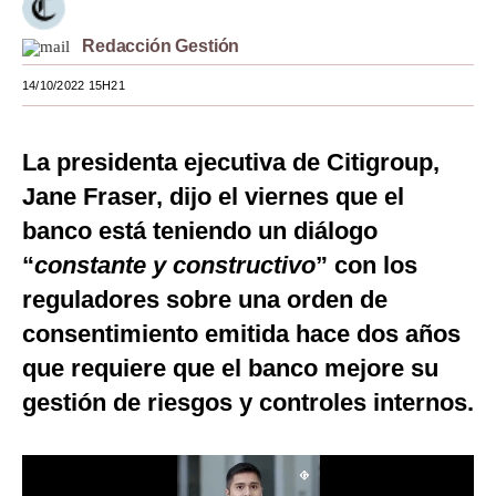
Moda
Redacción Gestión
Estilos
14/10/2022 15H21
Mundo
La presidenta ejecutiva de Citigroup,
EEUU
Jane Fraser, dijo el viernes que el
México
banco está teniendo un diálogo
España
“
constante y constructivo
” con los
reguladores sobre una orden de
Internacional
consentimiento emitida hace dos años
Tecnología
que requiere que el banco mejore su
Club del Suscriptor
gestión de riesgos y controles internos.
Mix
G de Gestión