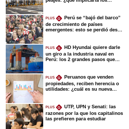
usuarios?
Perú se “bajó del barco”
PLUS
G
de crecimiento de países
emergentes: esto se perdió desde
2022
HD Hyundai quiere darle
PLUS
G
un giro a la industria naval en
Perú: los 2 grandes pasos que
daría
Peruanos que venden
PLUS
G
propiedades, reciben herencia o
utilidades: ¿cuál es su nueva
inversión clave?
UTP, UPN y Senati: las
PLUS
G
razones por la que los capitalinos
las prefieren para estudiar