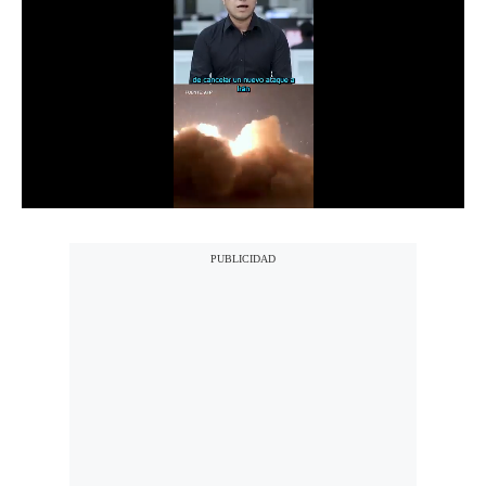
Notas Contratadas
Podcast
Gestión TV
Videos
Fotogalerías
gestion.pe
¿quiénes
Somos?
Términos
Y
Condiciones
Política
De
Privacidad