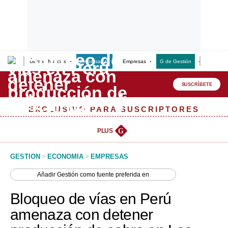
Últimas Noticias
Empresas G
Empresas
G de Gestión
Finanzas
Lo último
Peru Quiosco
SUSCRÍBETE
Portada
EXCLUSIVO PARA SUSCRIPTORES
Empresas
PLUS
G
Management & Empleo
GESTION
>
ECONOMIA
>
EMPRESAS
Economía
Añadir
Gestión
como fuente preferida en
Mercados
Bloqueo de vías en Perú
Perú
amenaza con detener
Política