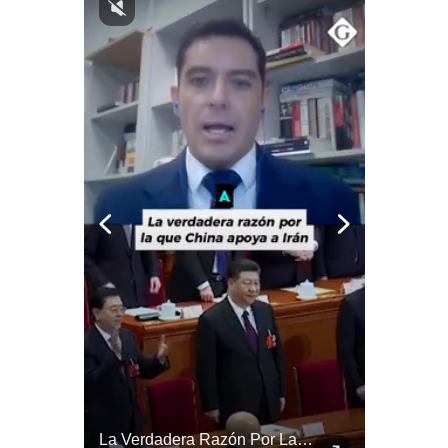
Notas Contratadas
Podcast
Gestión TV
Videos
Fotogalerías
gestion.pe
¿quiénes
Somos?
Términos
Y
Condiciones
Política
De
Abelardo De La Espriella Se Reúne Con Javier Milei En Cali | Gestión Mundo
La Verdadera Razón Por La Que China Apoya A Irán | Gestión Mundo
Privacidad