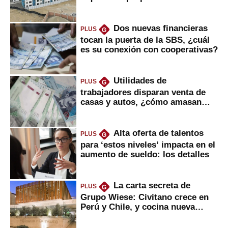
gobierno
Dos nuevas financieras
PLUS
G
tocan la puerta de la SBS, ¿cuál
es su conexión con cooperativas?
Utilidades de
PLUS
G
trabajadores disparan venta de
casas y autos, ¿cómo amasan
tanta liquidez?
Alta oferta de talentos
PLUS
G
para ‘estos niveles’ impacta en el
aumento de sueldo: los detalles
La carta secreta de
PLUS
G
Grupo Wiese: Civitano crece en
Perú y Chile, y cocina nueva
marca