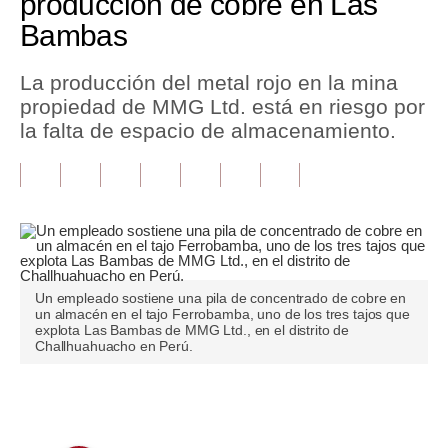
producción de cobre en Las
Bambas
Tu Dinero
Finanzas Personales
La producción del metal rojo en la mina
propiedad de MMG Ltd. está en riesgo por
Inmobiliarias
la falta de espacio de almacenamiento.
Plus G
Opinión
Editorial
Pregunta de hoy
Un empleado sostiene una pila de concentrado de cobre en
un almacén en el tajo Ferrobamba, uno de los tres tajos que
Blogs
explota Las Bambas de MMG Ltd., en el distrito de
Challhuahuacho en Perú.
Tendencias
Lujo
Únete a nuestro canal
Viajes