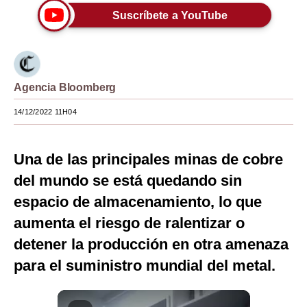
Suscríbete a YouTube
Moda
Estilos
Mundo
Agencia Bloomberg
EEUU
14/12/2022 11H04
México
Una de las principales minas de cobre
España
del mundo se está quedando sin
Internacional
espacio de almacenamiento, lo que
Tecnología
aumenta el riesgo de ralentizar o
Club del Suscriptor
detener la producción en otra amenaza
para el suministro mundial del metal.
Mix
G de Gestión