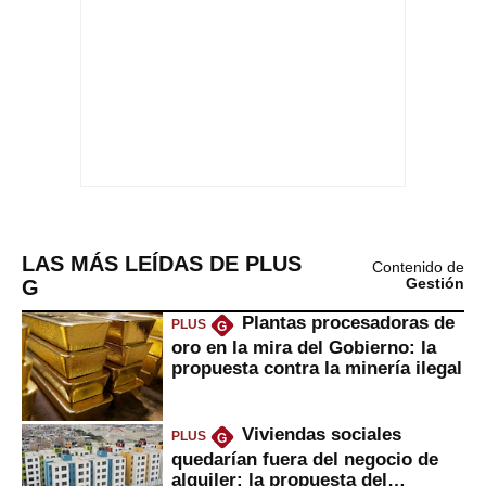
LAS MÁS LEÍDAS DE PLUS
Contenido de
G
Gestión
Plantas procesadoras de
PLUS
G
oro en la mira del Gobierno: la
propuesta contra la minería ilegal
Viviendas sociales
PLUS
G
quedarían fuera del negocio de
alquiler: la propuesta del