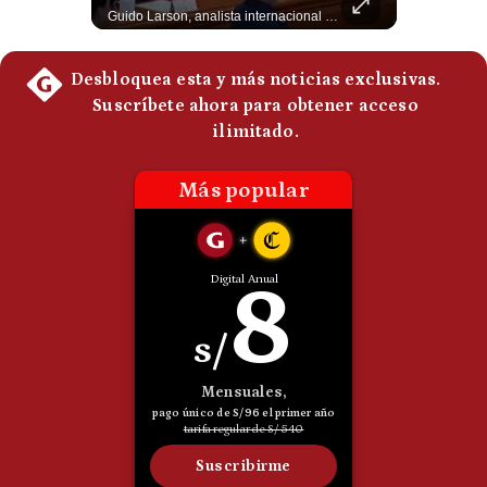
El presidente electo de Colombia, Abelardo de la Espriella, sostuvo una reunión bilateral en Cali con el mandatario argentino Javier Milei. El encuentro se dio pocas horas antes de la ceremonia de investidura presidencial para el periodo 2026-2030, marcando el inicio de una nueva alianza estratégica regional. #DeLaEspriella #JavierMilei #Colombia #Argentina #PoliticaLatina #Shorts 👉 Suscríbete y activa la campana para no perderte nuestro análisis diario. 🌎 Síguenos en nuestras redes sociales: 📌 Web oficial: https://gestion.pe/mundo/ 📌 LinkedIn: http://bit.ly/3HYIET0 📌 X (Twitter): http://bit.ly/4noZtX9 📌 TikTok: http://bit.ly/4evB6TO
Guido Larson, analista internacional explica que la guerra no puede entenderse únicamente como un enfrentamiento entre Estados Unidos e Irán, sino también dentro de la competencia global entre Washington y Pekín. El analista sostiene que China mantiene su relación petrolera con Irán y que le interesa que Estados Unidos consuma recursos y pierda influencia. 🚀 ¿Quieres entender el mundo sin ruido? Únete a nuestra comunidad y forma parte del cambio. #GestiónNewsroomLive #NoticiasGlobales #AnálisisGeopolítico #EconomíaMundial #IA #Geopolítica #LatinosEnUSA #NoticiasEnEspañol 👉 Suscríbete y activa la campana para no perderte nuestro análisis diario. 🌎 Síguenos en nuestras redes sociales: 📌 Web oficial: https://gestion.pe/mundo/ 📌 LinkedIn: http://bit.ly/3HYIET0 📌 X (Twitter): http://bit.ly/4noZtX9 📌 TikTok: http://bit.ly/4evB6TO
Politica
De
Cookies
Preguntas
Frecuentes