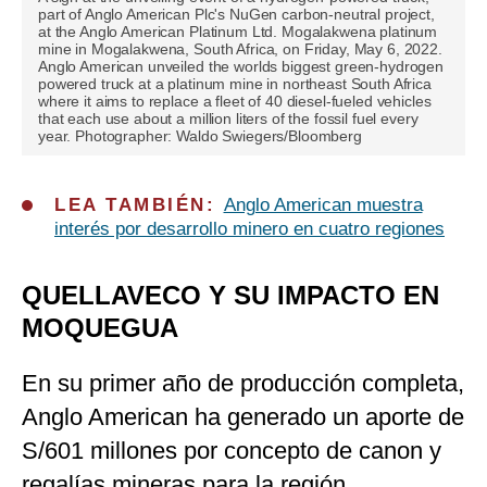
part of Anglo American Plc's NuGen carbon-neutral project,
at the Anglo American Platinum Ltd. Mogalakwena platinum
mine in Mogalakwena, South Africa, on Friday, May 6, 2022.
Anglo American unveiled the worlds biggest green-hydrogen
powered truck at a platinum mine in northeast South Africa
where it aims to replace a fleet of 40 diesel-fueled vehicles
that each use about a million liters of the fossil fuel every
year. Photographer: Waldo Swiegers/Bloomberg
LEA TAMBIÉN:
Anglo American muestra
interés por desarrollo minero en cuatro regiones
QUELLAVECO Y SU IMPACTO EN
MOQUEGUA
En su primer año de producción completa,
Anglo American ha generado un aporte de
S/601 millones por concepto de canon y
regalías mineras para la región