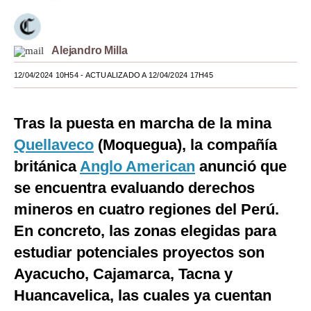
Moda
Estilos
Alejandro Milla
Mundo
12/04/2024 10H54
- ACTUALIZADO A 12/04/2024 17H45
EEUU
Tras la puesta en marcha de la mina
México
Quellaveco
(Moquegua), la compañía
España
británica
Anglo American
anunció que
se encuentra evaluando derechos
Internacional
mineros en cuatro regiones del Perú.
Tecnología
En concreto, las zonas elegidas para
Club del Suscriptor
estudiar potenciales proyectos son
Mix
Ayacucho, Cajamarca, Tacna y
Huancavelica, las cuales ya cuentan
G de Gestión