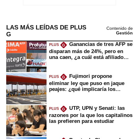
LAS MÁS LEÍDAS DE PLUS
Contenido de
G
Gestión
Ganancias de tres AFP se
PLUS
G
disparan más de 24%, pero en
una caen, ¿a cuál está afiliado
usted?
Fujimori propone
PLUS
G
eliminar ley que puso en jaque
peajes: ¿qué implicaría los
usuarios?
UTP, UPN y Senati: las
PLUS
G
razones por la que los capitalinos
las prefieren para estudiar