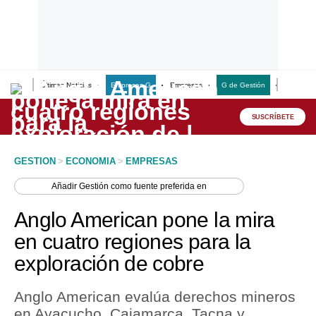
Últimas Noticias
Empresas G
Empresas
G de Gestión
Finanzas
Lo último
Peru Quiosco
SUSCRÍBETE
Portada
GESTION
>
ECONOMIA
>
EMPRESAS
Empresas
Añadir
Gestión
como fuente preferida en
Management & Empleo
Anglo American pone la mira
Economía
en cuatro regiones para la
exploración de cobre
Mercados
Perú
Anglo American evalúa derechos mineros
en Ayacucho, Cajamarca, Tacna y
Política