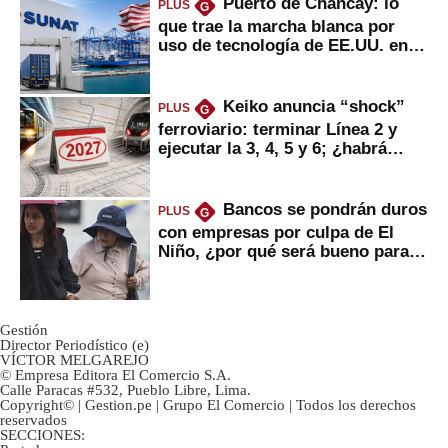
Puerto de Chancay: lo
PLUS
G
que trae la marcha blanca por
uso de tecnología de EE.UU. en
mercancías
Keiko anuncia “shock”
PLUS
G
ferroviario: terminar Línea 2 y
ejecutar la 3, 4, 5 y 6; ¿habrá
avances?
Bancos se pondrán duros
PLUS
G
con empresas por culpa de El
Niño, ¿por qué será bueno para
ahorristas?
Gestión
Director Periodístico (e)
VÍCTOR MELGAREJO
© Empresa Editora El Comercio S.A.
Calle Paracas #532, Pueblo Libre, Lima.
Copyright© | Gestion.pe | Grupo El Comercio | Todos los derechos
reservados
SECCIONES: