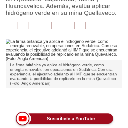
Huancavelica. Además, evalúa aplicar
Tu Dinero
hidrógeno verde en su mina Quellaveco.
Finanzas Personales
Inmobiliarias
Plus G
Opinión
La firma británica ya aplica el hidrógeno verde, como
Editorial
energía renovable, en operaciones en Sudáfrica. Con esa
experiencia, el ejecutivo adelantó al IIMP que se encuentran
evaluando la posibilidad de replicarlo en la mina Quevalleco.
Pregunta de hoy
(Foto: Anglo American)
Blogs
Únete a nuestro canal
Tendencias
Lujo
Suscríbete a YouTube
Viajes