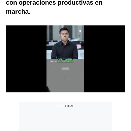
con operaciones productivas en
Notas Contratadas
marcha.
Podcast
Gestión TV
Videos
Fotogalerías
gestion.pe
¿quiénes
Somos?
Términos
Y
Condiciones
Política
De
Privacidad