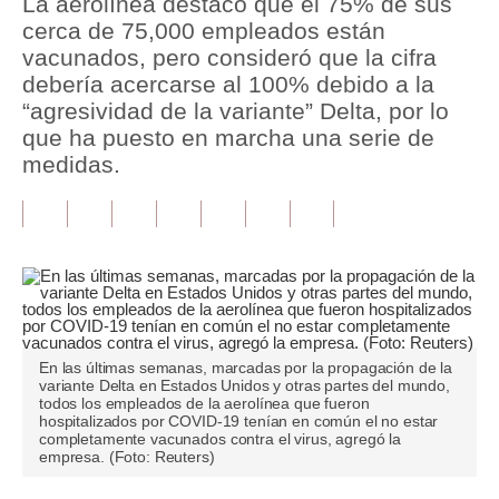
La aerolínea destacó que el 75% de sus
cerca de 75,000 empleados están
Tu Dinero
vacunados, pero consideró que la cifra
debería acercarse al 100% debido a la
Finanzas Personales
“agresividad de la variante” Delta, por lo
Inmobiliarias
que ha puesto en marcha una serie de
medidas.
Plus G
Opinión
Editorial
Pregunta de hoy
Blogs
En las últimas semanas, marcadas por la propagación de la
variante Delta en Estados Unidos y otras partes del mundo,
Tendencias
todos los empleados de la aerolínea que fueron
hospitalizados por COVID-19 tenían en común el no estar
completamente vacunados contra el virus, agregó la
Lujo
empresa. (Foto: Reuters)
Viajes