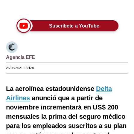
Únete a nuestro canal
Moda
Estilos
Suscríbete a YouTube
Mundo
EEUU
México
Agencia EFE
25/08/2021 13H28
España
Internacional
La aerolínea estadounidense
Delta
Tecnología
Airlines
anunció que a partir de
Club del Suscriptor
noviembre incrementará en US$ 200
mensuales la prima del seguro médico
Mix
para los empleados suscritos a su plan
G de Gestión