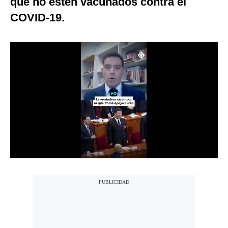
que no estén vacunados contra el
Notas Contratadas
COVID-19.
Podcast
Gestión TV
Videos
Fotogalerías
gestion.pe
¿quiénes
Somos?
Términos
Y
Condiciones
Política
De
Privacidad