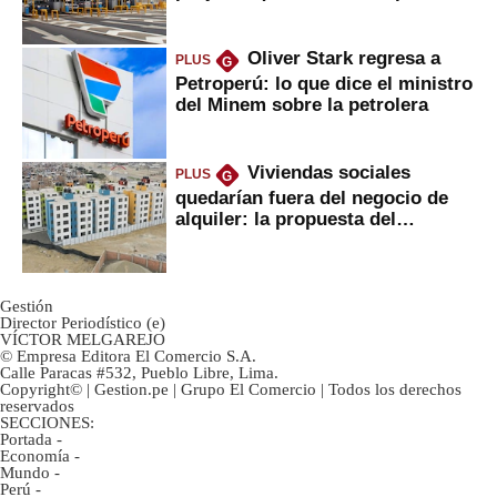
Oliver Stark regresa a
PLUS
G
Petroperú: lo que dice el ministro
del Minem sobre la petrolera
Viviendas sociales
PLUS
G
quedarían fuera del negocio de
alquiler: la propuesta del
gobierno
Gestión
Director Periodístico (e)
VÍCTOR MELGAREJO
© Empresa Editora El Comercio S.A.
Calle Paracas #532, Pueblo Libre, Lima.
Copyright© | Gestion.pe | Grupo El Comercio | Todos los derechos
reservados
SECCIONES:
Portada
-
Economía
-
Mundo
-
Perú
-