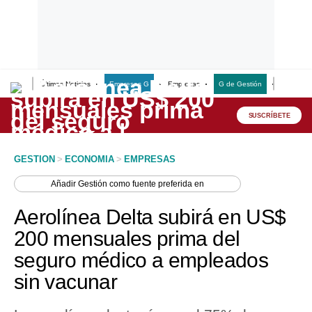
Últimas Noticias
Empresas G
Empresas
G de Gestión
Finanzas
Lo último
Peru Quiosco
SUSCRÍBETE
Portada
GESTION
>
ECONOMIA
>
EMPRESAS
Empresas
Añadir
Gestión
como fuente preferida en
Management & Empleo
Aerolínea Delta subirá en US$
Economía
200 mensuales prima del
seguro médico a empleados
Mercados
sin vacunar
Perú
Política