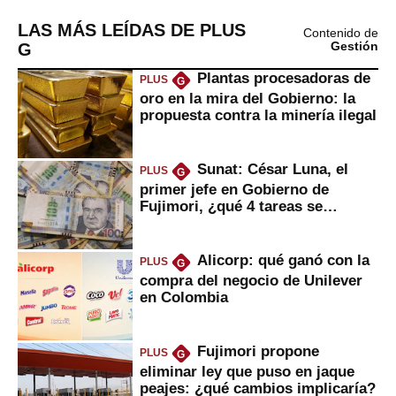
LAS MÁS LEÍDAS DE PLUS
Contenido de
G
Gestión
Plantas procesadoras de
PLUS
G
oro en la mira del Gobierno: la
propuesta contra la minería ilegal
Sunat: César Luna, el
PLUS
G
primer jefe en Gobierno de
Fujimori, ¿qué 4 tareas se
marcan urgentes?
Alicorp: qué ganó con la
PLUS
G
compra del negocio de Unilever
en Colombia
Fujimori propone
PLUS
G
eliminar ley que puso en jaque
peajes: ¿qué cambios implicaría?