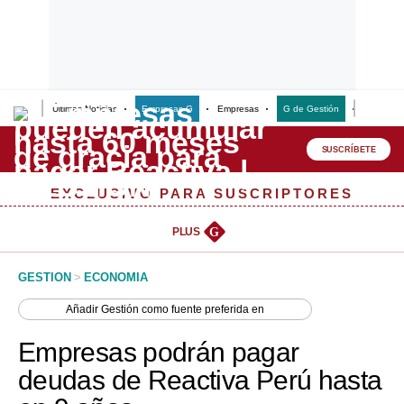
Últimas Noticias
Empresas G
Empresas
G de Gestión
Finanzas
Lo último
Peru Quiosco
SUSCRÍBETE
Portada
EXCLUSIVO PARA SUSCRIPTORES
Empresas
PLUS
G
Management & Empleo
GESTION
>
ECONOMIA
Economía
Añadir
Gestión
como fuente preferida en
Mercados
Empresas podrán pagar
Perú
deudas de Reactiva Perú hasta
Política