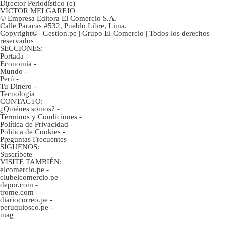
Director Periodístico (e)
VÍCTOR MELGAREJO
© Empresa Editora El Comercio S.A.
Calle Paracas #532, Pueblo Libre, Lima.
Copyright© | Gestion.pe | Grupo El Comercio | Todos los derechos
reservados
SECCIONES:
Portada
-
Economía
-
Mundo
-
Perú
-
Tu Dinero
-
Tecnología
CONTACTO:
¿Quiénes somos?
-
Términos y Condiciones
-
Política de Privacidad
-
Politica de Cookies
-
Preguntas Frecuentes
SÍGUENOS:
Suscríbete
VISITE TAMBIÉN:
elcomercio.pe
-
clubelcomercio.pe
-
depor.com
-
trome.com
-
diariocorreo.pe
-
peruquiosco.pe
-
mag