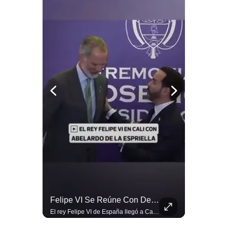
Notas Contratadas
Podcast
Gestión TV
Videos
Fotogalerías
gestion.pe
¿quiénes
Somos?
Términos
Y
Condiciones
Abelardo De La Espriella Juramenta Como Nuevo Presidente | Gestión Mundo
Felipe VI Se Reúne Con De La Espriella Antes De La Investidura | Gestión Mundo
Política
Momento histórico en Colombia: Abelardo de la Espriella prestó juramento y recibió la banda presidencial en la Arena USC de Cali, convirtiéndose oficialmente en el nuevo Presidente de la República para el periodo 2026-2030. Por primera vez en la historia reciente del país, la investidura presidencial se celebró fuera de Bogotá. ¿Qué opinas del inicio de este nuevo mandato constitucional? #DeLaEspriella #Colombia #PosesionPresidencial #Cali #Shorts 👉 Suscríbete y activa la campana para no perderte nuestro análisis diario. 🌎 Síguenos en nuestras redes sociales: 📌 Web oficial: https://gestion.pe/mundo/ 📌 LinkedIn: http://bit.ly/3HYIET0 📌 X (Twitter): http://bit.ly/4noZtX9 📌 TikTok: http://bit.ly/4evB6TO
El rey Felipe VI de España llegó a Cali para reunirse con el presidente electo de Colombia, Abelardo de la Espriella, horas antes de su histórica investidura presidencial. Un encuentro clave que refuerza las relaciones diplomáticas y bilaterales entre ambas naciones antes de la ceremonia oficial. ¿Qué opinas sobre el papel diplomático de España en la política latinoamericana? #FelipeVI #DeLaEspriella #Colombia #Espana #PoliticaInternacional #Shorts 👉 Suscríbete y activa la campana para no perderte nuestro análisis diario. 🌎 Síguenos en nuestras redes sociales: 📌 Web oficial: https://gestion.pe/mundo/ 📌 LinkedIn: http://bit.ly/3HYIET0 📌 X (Twitter): http://bit.ly/4noZtX9 📌 TikTok: http://bit.ly/4evB6TO
De
Privacidad