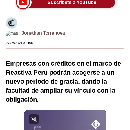
Suscríbete a YouTube
Moda
Estilos
Mundo
Jonathan Terranova
EEUU
22/02/2023 07H06
México
Empresas con créditos en el marco de
España
Reactiva Perú podrán acogerse a un
Internacional
nuevo periodo de gracia, dando la
facultad de ampliar su vínculo con la
Tecnología
obligación.
Club del Suscriptor
Mix
G de Gestión