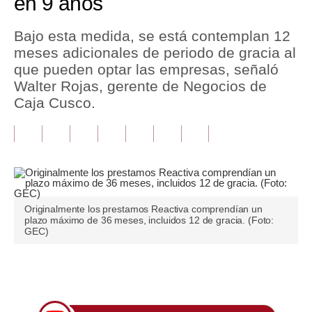
en 9 años
Tu Dinero
Bajo esta medida, se está contemplan 12
meses adicionales de periodo de gracia al
Finanzas Personales
que pueden optar las empresas, señaló
Inmobiliarias
Walter Rojas, gerente de Negocios de
Caja Cusco.
Plus G
Opinión
Editorial
Pregunta de hoy
Originalmente los prestamos Reactiva comprendían un
plazo máximo de 36 meses, incluidos 12 de gracia. (Foto:
Blogs
GEC)
Tendencias
Únete a nuestro canal
Lujo
Viajes