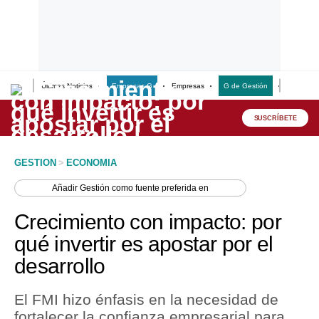
Últimas Noticias
Empresas G
Empresas
G de Gestión
Finanzas
Lo último
Peru Quiosco
SUSCRÍBETE
Portada
GESTION
>
ECONOMIA
Empresas
Añadir
Gestión
como fuente preferida en
Management & Empleo
Crecimiento con impacto: por
Economía
qué invertir es apostar por el
desarrollo
Mercados
Perú
El FMI hizo énfasis en la necesidad de
fortalecer la confianza empresarial para
Política