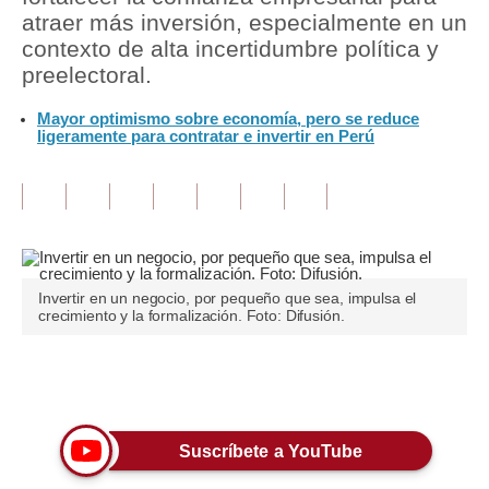
atraer más inversión, especialmente en un
Tu Dinero
contexto de alta incertidumbre política y
preelectoral.
Finanzas Personales
Mayor optimismo sobre economía, pero se reduce
Inmobiliarias
ligeramente para contratar e invertir en Perú
Plus G
Opinión
Editorial
Invertir en un negocio, por pequeño que sea, impulsa el
Pregunta de hoy
crecimiento y la formalización. Foto: Difusión.
Blogs
Únete a nuestro canal
Tendencias
Lujo
Suscríbete a YouTube
Viajes