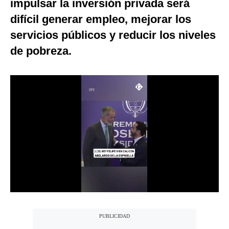
impulsar la inversión privada será
Notas Contratadas
difícil generar empleo, mejorar los
Podcast
servicios públicos y reducir los niveles
de pobreza.
Gestión TV
Videos
Fotogalerías
gestion.pe
¿quiénes
Somos?
Términos
Y
Condiciones
Política
De
Privacidad