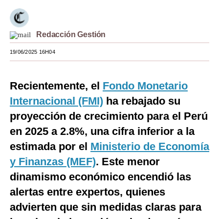
Moda
Estilos
Redacción Gestión
19/06/2025 16H04
Mundo
EEUU
Recientemente, el
Fondo Monetario
México
Internacional (FMI)
ha rebajado su
España
proyección de crecimiento para el Perú
en 2025 a 2.8%, una cifra inferior a la
Internacional
estimada por el
Ministerio de Economía
Tecnología
y Finanzas (MEF)
. Este menor
Club del Suscriptor
dinamismo económico encendió las
alertas entre expertos, quienes
Mix
advierten que sin medidas claras para
G de Gestión