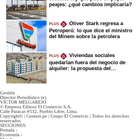
peajes: ¿qué cambios implicaría?
Oliver Stark regresa a
PLUS
G
Petroperú: lo que dice el ministro
del Minem sobre la petrolera
Viviendas sociales
PLUS
G
quedarían fuera del negocio de
alquiler: la propuesta del
gobierno
Gestión
Director Periodístico (e)
VÍCTOR MELGAREJO
© Empresa Editora El Comercio S.A.
Calle Paracas #532, Pueblo Libre, Lima.
Copyright© | Gestion.pe | Grupo El Comercio | Todos los derechos
reservados
SECCIONES:
Portada
-
Economía
-