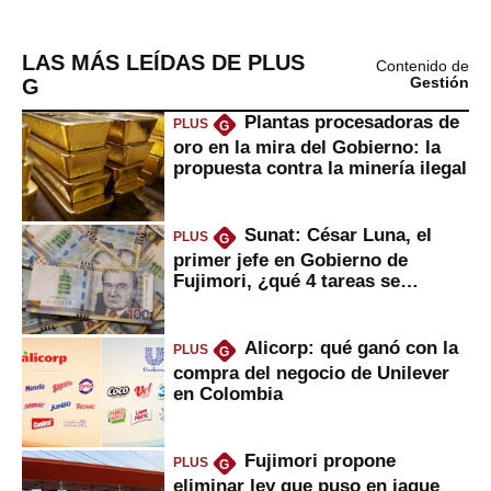
LAS MÁS LEÍDAS DE PLUS
Contenido de
G
Gestión
Plantas procesadoras de
PLUS
G
oro en la mira del Gobierno: la
propuesta contra la minería ilegal
Sunat: César Luna, el
PLUS
G
primer jefe en Gobierno de
Fujimori, ¿qué 4 tareas se
marcan urgentes?
Alicorp: qué ganó con la
PLUS
G
compra del negocio de Unilever
en Colombia
Fujimori propone
PLUS
G
eliminar ley que puso en jaque