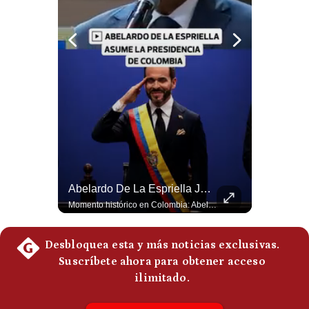
Politica
De
Cookies
Preguntas
Frecuentes
¿Irán Se Está Convirtiendo En Un Régimen Militar? | #radar24
Abelardo De La Espriella Juramenta Como Nuevo Presidente | Gestión Mundo
Esteban Silva, politólogo internacional, señala que algunos analistas consideran que la estructura religiosa iraní estaría sirviendo para sostener el poder de una cúpula militar. Explica que la Guardia Revolucionaria está aumentando su influencia sobre la seguridad, las decisiones estratégicas y hasta asuntos económicos como el estrecho de Ormuz. #Iran #GuardiaRevolucionaria #Geopolitica #NoticiasInternacionales #Shorts 👉 Suscríbete y activa la campana para no perderte nuestro análisis diario. 🌎 Síguenos en nuestras redes sociales: 📌 Web oficial: https://gestion.pe/mundo/ 📌 LinkedIn: http://bit.ly/3HYIET0 📌 X (Twitter): http://bit.ly/4noZtX9 📌 TikTok: http://bit.ly/4evB6TO
Momento histórico en Colombia: Abelardo de la Espriella prestó juramento y recibió la banda presidencial en la Arena USC de Cali, convirtiéndose oficialmente en el nuevo Presidente de la República para el periodo 2026-2030. Por primera vez en la historia reciente del país, la investidura presidencial se celebró fuera de Bogotá. ¿Qué opinas del inicio de este nuevo mandato constitucional? #DeLaEspriella #Colombia #PosesionPresidencial #Cali #Shorts 👉 Suscríbete y activa la campana para no perderte nuestro análisis diario. 🌎 Síguenos en nuestras redes sociales: 📌 Web oficial: https://gestion.pe/mundo/ 📌 LinkedIn: http://bit.ly/3HYIET0 📌 X (Twitter): http://bit.ly/4noZtX9 📌 TikTok: http://bit.ly/4evB6TO