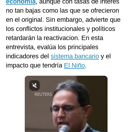
economía
, aunque con tasas de interés
Notas Contratadas
no tan bajas como las que se ofrecieron
Podcast
en el original. Sin embargo, advierte que
los conflictos institucionales y políticos
Gestión TV
retardarán la reactivacion. En esta
Videos
entrevista, evalúa los principales
Fotogalerías
indicadores del
sistema bancario
y el
impacto que tendría
El Niño
.
gestion.pe
¿quiénes
Somos?
Términos
Y
Condiciones
Política
De
Privacidad