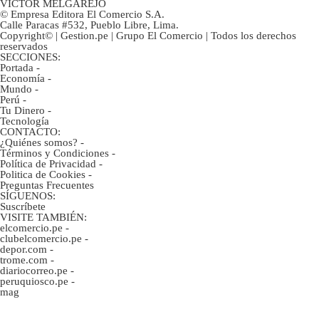
VÍCTOR MELGAREJO
© Empresa Editora El Comercio S.A.
Calle Paracas #532, Pueblo Libre, Lima.
Copyright© | Gestion.pe | Grupo El Comercio | Todos los derechos
reservados
SECCIONES:
Portada
-
Economía
-
Mundo
-
Perú
-
Tu Dinero
-
Tecnología
CONTACTO:
¿Quiénes somos?
-
Términos y Condiciones
-
Política de Privacidad
-
Politica de Cookies
-
Preguntas Frecuentes
SÍGUENOS:
Suscríbete
VISITE TAMBIÉN:
elcomercio.pe
-
clubelcomercio.pe
-
depor.com
-
trome.com
-
diariocorreo.pe
-
peruquiosco.pe
-
mag