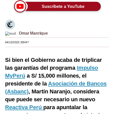
Suscríbete a YouTube
Moda
Estilos
Mundo
Omar Manrique
EEUU
04/12/2023 20H47
México
España
Si bien el Gobierno acaba de triplicar
las garantías del programa
Impulso
Internacional
MyPerú
a S/ 15,000 millones, el
Tecnología
presidente de la
Asociación de Bancos
Club del Suscriptor
(Asbanc)
, Martín Naranjo, considera
que puede ser necesario un nuevo
Mix
Reactiva Perú
para apuntalar la
G de Gestión