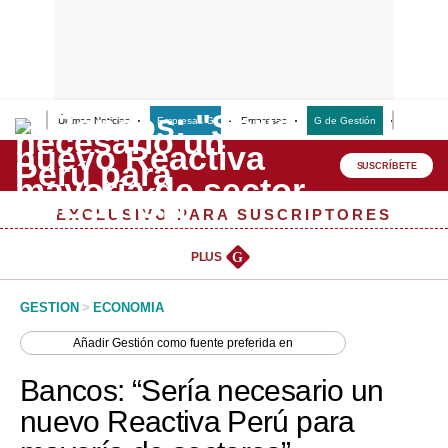
Últimas Noticias
Empresas G
Empresas
G de Gestión
Finanzas
Lo último
Peru Quiosco
SUSCRÍBETE
Portada
EXCLUSIVO PARA SUSCRIPTORES
Empresas
PLUS
G
Management & Empleo
GESTION
>
ECONOMIA
Economía
Añadir
Gestión
como fuente preferida en
Mercados
Bancos: “Sería necesario un
Perú
nuevo Reactiva Perú para
Política