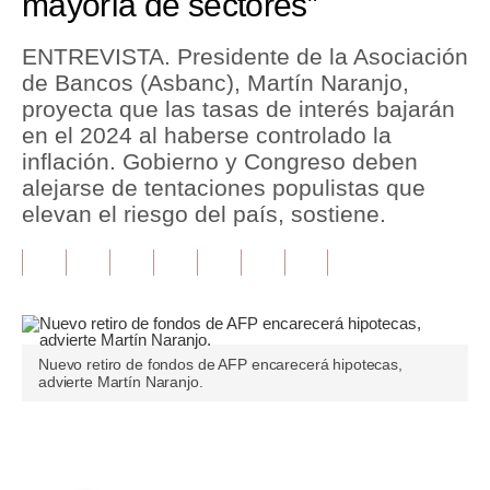
mayoría de sectores”
Tu Dinero
ENTREVISTA. Presidente de la Asociación
de Bancos (Asbanc), Martín Naranjo,
Finanzas Personales
proyecta que las tasas de interés bajarán
Inmobiliarias
en el 2024 al haberse controlado la
inflación. Gobierno y Congreso deben
Plus G
alejarse de tentaciones populistas que
elevan el riesgo del país, sostiene.
Opinión
Editorial
Pregunta de hoy
Blogs
Nuevo retiro de fondos de AFP encarecerá hipotecas,
advierte Martín Naranjo.
Tendencias
Lujo
Únete a nuestro canal
Viajes