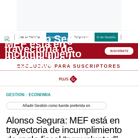
Últimas Noticias
Empresas G
Empresas
G de Gestión
Finanzas
Lo último
Peru Quiosco
SUSCRÍBETE
Portada
EXCLUSIVO PARA SUSCRIPTORES
Empresas
PLUS
G
Management & Empleo
GESTION
>
ECONOMIA
Economía
Añadir
Gestión
como fuente preferida en
Mercados
Alonso Segura: MEF está en
Perú
trayectoria de incumplimiento
Política