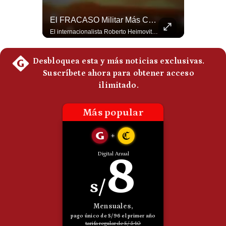
Politica
¿El FIN De Infantino En La FIFA? El Grave Pronóstico Sobre Su Renuncia | #EnClaveEconómica
El FRACASO Militar Más Caro De Medio Oriente | #radar24
De
Cookies
Luis Carrillo Pinto, presidente de APEMD pronostica meses muy difíciles para Infantino y sostiene que una mayor presión de la UEFA, junto con nuevas investigaciones periodísticas, podría llevarlo a dimitir. También menciona renuncias internas y acusaciones de que el proyecto fue impulsado por una sola persona. #GianniInfantino #FIFA #UEFA #LuisCarrilloPinto #APEMD #Futbol #NoticiasDeportivas #Mundial #Shorts 👉 Suscríbete y activa la campana para no perderte nuestro análisis diario. 🌎 Síguenos en nuestras redes sociales: 📌 Web oficial: https://gestion.pe/mundo/ 📌 LinkedIn: http://bit.ly/3HYIET0 📌 X (Twitter): http://bit.ly/4noZtX9 📌 TikTok: http://bit.ly/4evB6TO
El internacionalista Roberto Heimovits señaló que Arabia Saudita posee armamento avanzado comprado por decenas de miles de millones de dólares. Sin embargo, recuerda que combatió durante siete años contra los hutíes sin conseguir derrotarlos, pese a la enorme diferencia de poder militar. #ArabiaSaudita #Hutíes #RobertoHeimovits #Geopolítica #Guerra #NoticiasInternacionales #Shorts 👉 Suscríbete y activa la campana para no perderte nuestro análisis diario. 🌎 Síguenos en nuestras redes sociales: 📌 Web oficial: https://gestion.pe/mundo/ 📌 LinkedIn: http://bit.ly/3HYIET0 📌 X (Twitter): http://bit.ly/4noZtX9 📌 TikTok: http://bit.ly/4evB6TO
Preguntas
Frecuentes