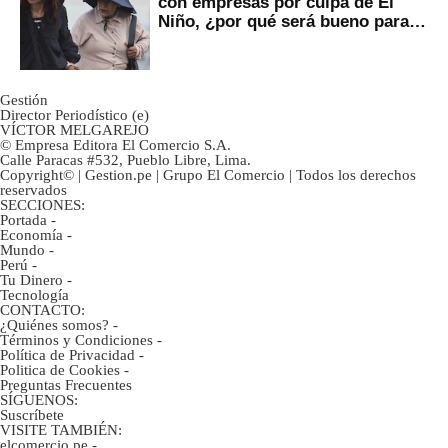
con empresas por culpa de El
Niño, ¿por qué será bueno para
ahorristas?
Gestión
Director Periodístico (e)
VÍCTOR MELGAREJO
© Empresa Editora El Comercio S.A.
Calle Paracas #532, Pueblo Libre, Lima.
Copyright© | Gestion.pe | Grupo El Comercio | Todos los derechos
reservados
SECCIONES:
Portada
-
Economía
-
Mundo
-
Perú
-
Tu Dinero
-
Tecnología
CONTACTO:
¿Quiénes somos?
-
Términos y Condiciones
-
Política de Privacidad
-
Politica de Cookies
-
Preguntas Frecuentes
SÍGUENOS:
Suscríbete
VISITE TAMBIÉN:
elcomercio.pe
-