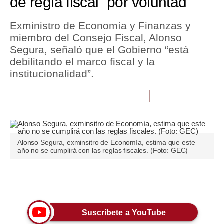
de regla fiscal “por voluntad”
Tu Dinero
Exministro de Economía y Finanzas y
miembro del Consejo Fiscal, Alonso
Finanzas Personales
Segura, señaló que el Gobierno “está
Inmobiliarias
debilitando el marco fiscal y la
institucionalidad”.
Plus G
Opinión
Editorial
Pregunta de hoy
Alonso Segura, exminsitro de Economía, estima que este
año no se cumplirá con las reglas fiscales. (Foto: GEC)
Blogs
Tendencias
Únete a nuestro canal
Lujo
Suscríbete a YouTube
Viajes