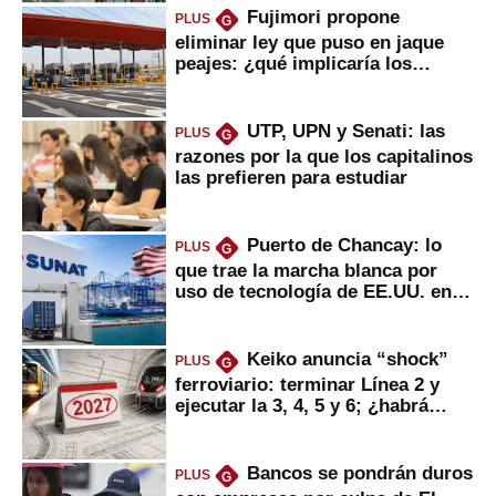
Fujimori propone
PLUS
G
eliminar ley que puso en jaque
peajes: ¿qué implicaría los
usuarios?
UTP, UPN y Senati: las
PLUS
G
razones por la que los capitalinos
las prefieren para estudiar
Puerto de Chancay: lo
PLUS
G
que trae la marcha blanca por
uso de tecnología de EE.UU. en
mercancías
Keiko anuncia “shock”
PLUS
G
ferroviario: terminar Línea 2 y
ejecutar la 3, 4, 5 y 6; ¿habrá
avances?
Bancos se pondrán duros
PLUS
G