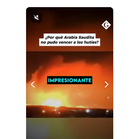
Notas Contratadas
Podcast
Gestión TV
Videos
Fotogalerías
gestion.pe
¿quiénes
Somos?
Términos
Y
Condiciones
Política
De
Privacidad