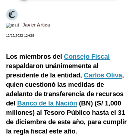
Moda
Estilos
Javier Artica
Mundo
12/12/2023 12H38
EEUU
Los miembros del
Consejo Fiscal
México
respaldaron unánimemente al
España
presidente de la entidad,
Carlos Oliva
,
Internacional
quien cuestionó las medidas de
adelanto de transferencia de recursos
Tecnología
del
Banco de la Nación
(BN) (S/ 1,000
Club del Suscriptor
millones) al Tesoro Público hasta el 31
Mix
de diciembre de este año, para cumplir
G de Gestión
la regla fiscal este año.