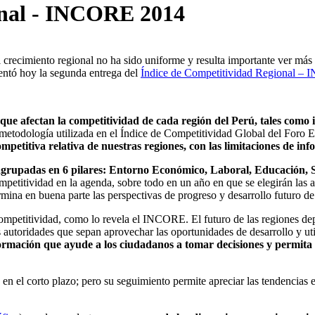
onal - INCORE 2014
crecimiento regional no ha sido uniforme y resulta importante ver más a
sentó hoy la segunda entrega del
Índice de Competitividad Regional –
ue afectan la competitividad de cada región del Perú, tales como i
 metodología utilizada en el Índice de Competitividad Global del Foro
petitiva relativa de nuestras regiones, con las limitaciones de inf
rupadas en 6 pilares: Entorno Económico, Laboral, Educación, Salu
etitividad en la agenda, sobre todo en un año en que se elegirán las au
rmina en buena parte las perspectivas de progreso y desarrollo futuro de
ompetitividad, como lo revela el INCORE. El futuro de las regiones de
s autoridades que sepan aprovechar las oportunidades de desarrollo y ut
ación que ayude a los ciudadanos a tomar decisiones y permita iden
el corto plazo; pero su seguimiento permite apreciar las tendencias e 