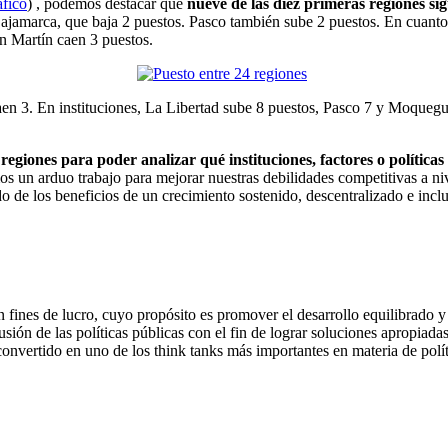
áfico
) , podemos destacar que
nueve de las diez primeras regiones sig
 Cajamarca, que baja 2 puestos. Pasco también sube 2 puestos. En cua
n Martín caen 3 puestos.
o caen 3. En instituciones, La Libertad sube 8 puestos, Pasco 7 y Moqu
 regiones para poder analizar qué instituciones, factores o polític
s un arduo trabajo para mejorar nuestras debilidades competitivas a ni
o de los beneficios de un crecimiento sostenido, descentralizado e incl
n fines de lucro, cuyo propósito es promover el desarrollo equilibrado 
sión de las políticas públicas con el fin de lograr soluciones apropiada
nvertido en uno de los think tanks más importantes en materia de polít