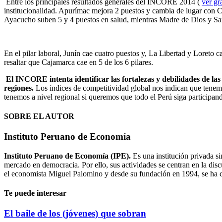
Entre los principales resultados generales del INCORE 2014 (
ver gr
institucionalidad. Apurímac mejora 2 puestos y cambia de lugar con
Ayacucho suben 5 y 4 puestos en salud, mientras Madre de Dios y Sa
En el pilar laboral, Junín cae cuatro puestos y, La Libertad y Loret
resaltar que Cajamarca cae en 5 de los 6 pilares.
El INCORE intenta identificar las fortalezas y debilidades de las
regiones.
Los índices de competitividad global nos indican que tenemo
tenemos a nivel regional si queremos que todo el Perú siga participand
SOBRE EL AUTOR
Instituto Peruano de Economía
Instituto Peruano de Economía (IPE).
Es una institución privada si
mercado en democracia. Por ello, sus actividades se centran en la discu
el economista Miguel Palomino y desde su fundación en 1994, se ha co
Te puede interesar
El baile de los (jóvenes) que sobran