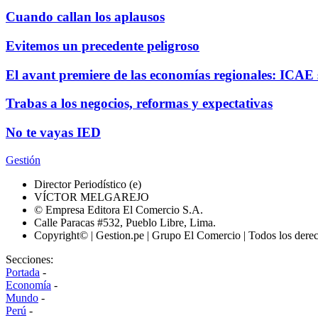
Cuando callan los aplausos
Evitemos un precedente peligroso
El avant premiere de las economías regionales: ICAE
Trabas a los negocios, reformas y expectativas
No te vayas IED
Gestión
Director Periodístico (e)
VÍCTOR MELGAREJO
© Empresa Editora El Comercio S.A.
Calle Paracas #532, Pueblo Libre, Lima.
Copyright© | Gestion.pe | Grupo El Comercio | Todos los dere
Secciones:
Portada
-
Economía
-
Mundo
-
Perú
-