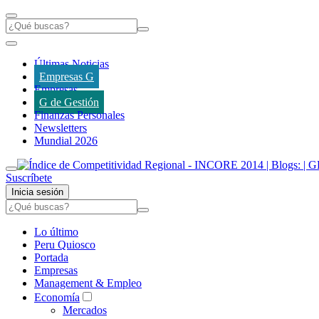
Últimas Noticias
Empresas G
Empresas
G de Gestión
Finanzas Personales
Newsletters
Mundial 2026
Suscríbete
Inicia sesión
Lo último
Peru Quiosco
Portada
Empresas
Management & Empleo
Economía
Mercados