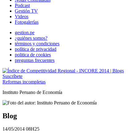
Podcast
Gestión TV
Videos
Fotogalerías
gestion.pe
¿quiénes somos?
términos y condiciones
política de privacidad
politica de cookies
preguntas frecuentes
Suscríbete
Reformas incompletas
Instituto Peruano de Economía
Blog
14/05/2014 08H25