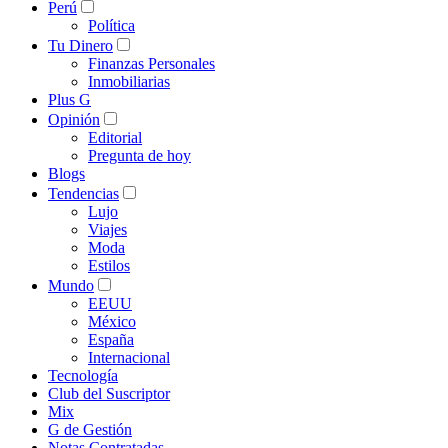
Perú
Política
Tu Dinero
Finanzas Personales
Inmobiliarias
Plus G
Opinión
Editorial
Pregunta de hoy
Blogs
Tendencias
Lujo
Viajes
Moda
Estilos
Mundo
EEUU
México
España
Internacional
Tecnología
Club del Suscriptor
Mix
G de Gestión
Notas Contratadas