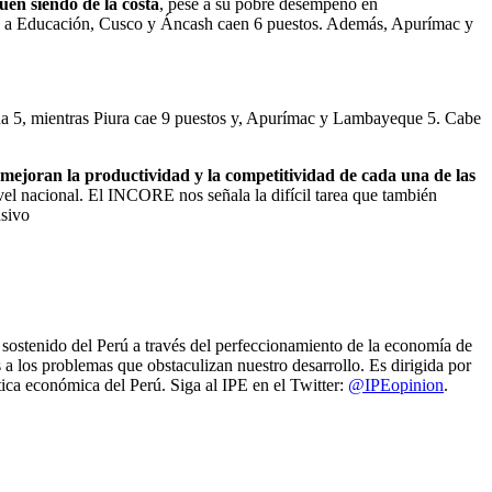
uen siendo de la costa
, pese a su pobre desempeño en
nto a Educación, Cusco y Áncash caen 6 puestos. Además, Apurímac y
egua 5, mientras Piura cae 9 puestos y, Apurímac y Lambayeque 5. Cabe
as mejoran la productividad y la competitividad de cada una de las
vel nacional. El INCORE nos señala la difícil tarea que también
usivo
y sostenido del Perú a través del perfeccionamiento de la economía de
s a los problemas que obstaculizan nuestro desarrollo. Es dirigida por
ica económica del Perú. Siga al IPE en el Twitter:
@IPEopinion
.