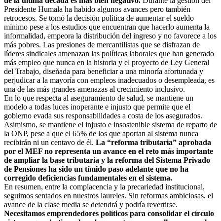
de la última década es más bien negativo.
Durante la gestión del
Presidente Humala ha habido algunos avances pero también
retrocesos. Se tomó la decisión política de aumentar el sueldo
mínimo pese a los estudios que encuentran que hacerlo aumenta la
informalidad, empeora la distribución del ingreso y no favorece a los
más pobres. Las presiones de mercantilistas que se disfrazan de
líderes sindicales amenazan las políticas laborales que han generado
más empleo que nunca en la historia y el proyecto de Ley General
del Trabajo, diseñada para beneficiar a una minoría afortunada y
perjudicar a la mayoría con empleos inadecuados o desempleada, es
una de las más grandes amenazas al crecimiento inclusivo.
En lo que respecta al aseguramiento de salud, se mantiene un
modelo a todas luces inoperante e injusto que permite que el
gobierno evada sus responsabilidades a costa de los asegurados.
Asimismo, se mantiene el injusto e insostenible sistema de reparto de
la ONP, pese a que el 65% de los que aportan al sistema nunca
recibirán ni un centavo de él.
La “reforma tributaria” aprobada
por el MEF no representa un avance en el reto más importante
de ampliar la base tributaria y la reforma del Sistema Privado
de Pensiones ha sido un tímido paso adelante que no ha
corregido deficiencias fundamentales en el sistema.
En resumen, entre la complacencia y la precariedad institucional,
seguimos sentados en nuestros laureles. Sin reformas ambiciosas, el
avance de la clase media se detendrá y podría revertirse.
Necesitamos emprendedores políticos para consolidar el círculo