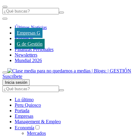
Últimas Noticias
Empresas G
Empresas
G de Gestión
Finanzas Personales
Newsletters
Mundial 2026
Suscríbete
Inicia sesión
Lo último
Peru Quiosco
Portada
Empresas
Management & Empleo
Economía
Mercados