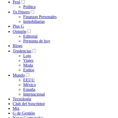
Perú
Política
Tu Dinero
Finanzas Personales
Inmobiliarias
Plus G
Opinión
Editorial
Pregunta de hoy
Blogs
Tendencias
Lujo
Viajes
Moda
Estilos
Mundo
EEUU
México
España
Internacional
Tecnología
Club del Suscriptor
Mix
G de Gestión
Notas Contratadas