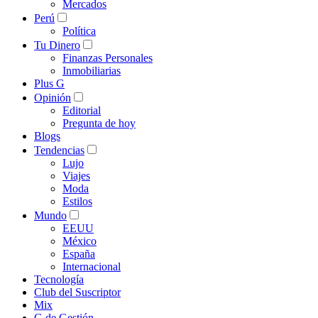
Mercados
Perú
Política
Tu Dinero
Finanzas Personales
Inmobiliarias
Plus G
Opinión
Editorial
Pregunta de hoy
Blogs
Tendencias
Lujo
Viajes
Moda
Estilos
Mundo
EEUU
México
España
Internacional
Tecnología
Club del Suscriptor
Mix
G de Gestión