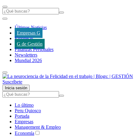
Últimas Noticias
Empresas G
Empresas
G de Gestión
Finanzas Personales
Newsletters
Mundial 2026
Suscríbete
Inicia sesión
Lo último
Peru Quiosco
Portada
Empresas
Management & Empleo
Economía