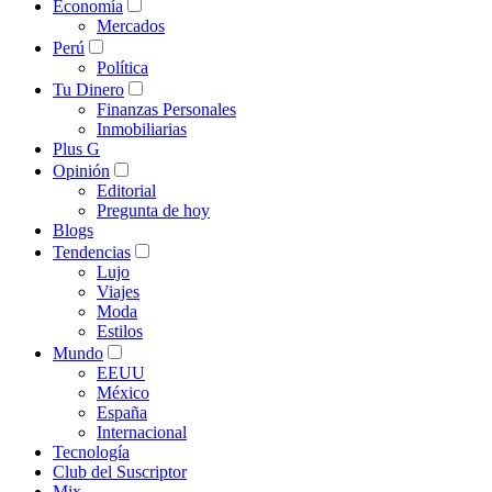
Economía
Mercados
Perú
Política
Tu Dinero
Finanzas Personales
Inmobiliarias
Plus G
Opinión
Editorial
Pregunta de hoy
Blogs
Tendencias
Lujo
Viajes
Moda
Estilos
Mundo
EEUU
México
España
Internacional
Tecnología
Club del Suscriptor
Mix