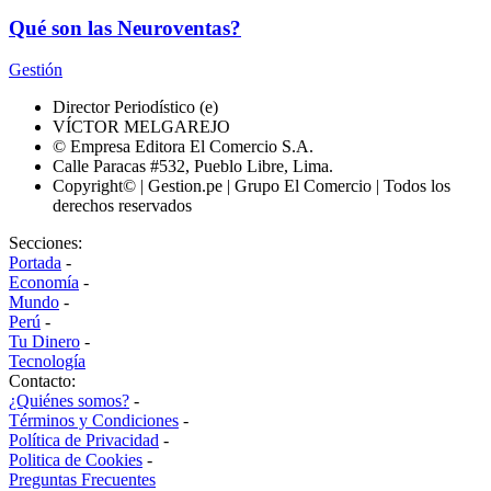
Qué son las Neuroventas?
Gestión
Director Periodístico (e)
VÍCTOR MELGAREJO
© Empresa Editora El Comercio S.A.
Calle Paracas #532, Pueblo Libre, Lima.
Copyright© | Gestion.pe | Grupo El Comercio | Todos los
derechos reservados
Secciones:
Portada
-
Economía
-
Mundo
-
Perú
-
Tu Dinero
-
Tecnología
Contacto:
¿Quiénes somos?
-
Términos y Condiciones
-
Política de Privacidad
-
Politica de Cookies
-
Preguntas Frecuentes