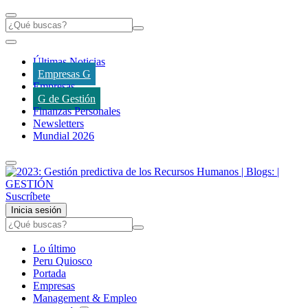
Últimas Noticias
Empresas G
Empresas
G de Gestión
Finanzas Personales
Newsletters
Mundial 2026
Suscríbete
Inicia sesión
Lo último
Peru Quiosco
Portada
Empresas
Management & Empleo