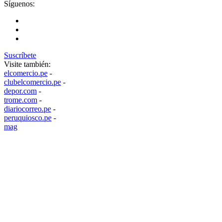
Síguenos:
Suscríbete
Visite también:
elcomercio.pe
-
clubelcomercio.pe
-
depor.com
-
trome.com
-
diariocorreo.pe
-
peruquiosco.pe
-
mag