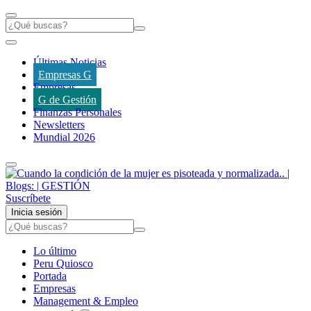
Últimas Noticias
Empresas G
Empresas
G de Gestión
Finanzas Personales
Newsletters
Mundial 2026
Suscríbete
Inicia sesión
Lo último
Peru Quiosco
Portada
Empresas
Management & Empleo