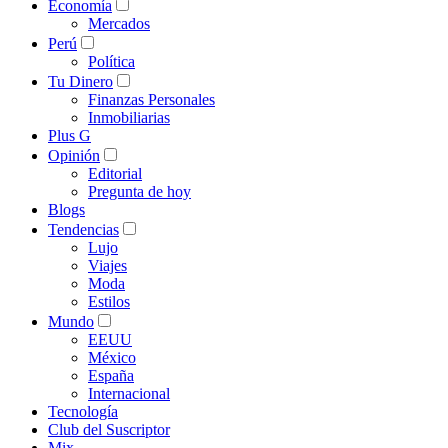
Economía
Mercados
Perú
Política
Tu Dinero
Finanzas Personales
Inmobiliarias
Plus G
Opinión
Editorial
Pregunta de hoy
Blogs
Tendencias
Lujo
Viajes
Moda
Estilos
Mundo
EEUU
México
España
Internacional
Tecnología
Club del Suscriptor
Mix