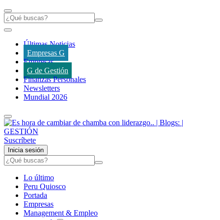
Últimas Noticias
Empresas G
Empresas
G de Gestión
Finanzas Personales
Newsletters
Mundial 2026
Suscríbete
Inicia sesión
Lo último
Peru Quiosco
Portada
Empresas
Management & Empleo