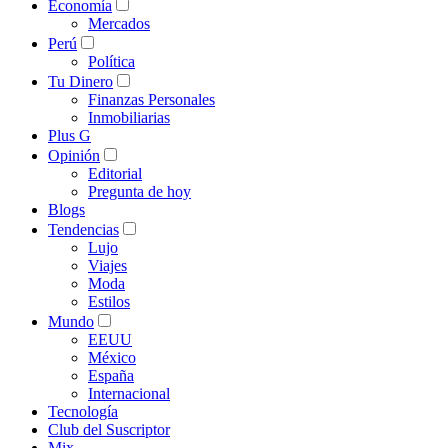
Economía
Mercados
Perú
Política
Tu Dinero
Finanzas Personales
Inmobiliarias
Plus G
Opinión
Editorial
Pregunta de hoy
Blogs
Tendencias
Lujo
Viajes
Moda
Estilos
Mundo
EEUU
México
España
Internacional
Tecnología
Club del Suscriptor
Mix