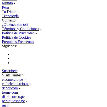
Mundo
-
Perú
-
Tu Dinero
-
Tecnología
Contacto:
¿Quiénes somos?
-
Términos y Condiciones
-
Política de Privacidad
-
Politica de Cookies
-
Preguntas Frecuentes
Síguenos:
Suscríbete
Visite también:
elcomercio.pe
-
clubelcomercio.pe
-
depor.com
-
trome.com
-
diariocorreo.pe
-
peruquiosco.pe
-
mag