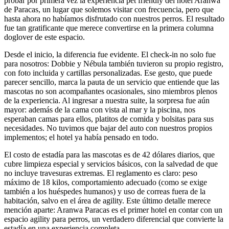
probar por primera vez la experiencia pet friendly del hotel Aranwa
de Paracas, un lugar que solemos visitar con frecuencia, pero que
hasta ahora no habíamos disfrutado con nuestros perros. El resultado
fue tan gratificante que merece convertirse en la primera columna
doglover de este espacio.
Desde el inicio, la diferencia fue evidente. El check-in no solo fue
para nosotros: Dobbie y Nébula también tuvieron su propio registro,
con foto incluida y cartillas personalizadas. Ese gesto, que puede
parecer sencillo, marca la pauta de un servicio que entiende que las
mascotas no son acompañantes ocasionales, sino miembros plenos
de la experiencia. Al ingresar a nuestra suite, la sorpresa fue aún
mayor: además de la cama con vista al mar y la piscina, nos
esperaban camas para ellos, platitos de comida y bolsitas para sus
necesidades. No tuvimos que bajar del auto con nuestros propios
implementos; el hotel ya había pensado en todo.
El costo de estadía para las mascotas es de 42 dólares diarios, que
cubre limpieza especial y servicios básicos, con la salvedad de que
no incluye travesuras extremas. El reglamento es claro: peso
máximo de 18 kilos, comportamiento adecuado (como se exige
también a los huéspedes humanos) y uso de correas fuera de la
habitación, salvo en el área de agility. Este último detalle merece
mención aparte: Aranwa Paracas es el primer hotel en contar con un
espacio agility para perros, un verdadero diferencial que convierte la
estadía en una experiencia completa.