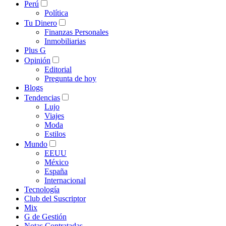
Perú
Política
Tu Dinero
Finanzas Personales
Inmobiliarias
Plus G
Opinión
Editorial
Pregunta de hoy
Blogs
Tendencias
Lujo
Viajes
Moda
Estilos
Mundo
EEUU
México
España
Internacional
Tecnología
Club del Suscriptor
Mix
G de Gestión
Notas Contratadas