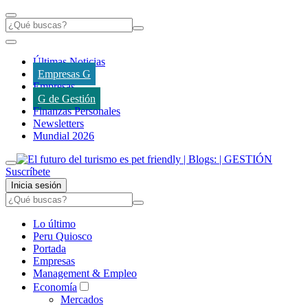
Últimas Noticias
Empresas G
Empresas
G de Gestión
Finanzas Personales
Newsletters
Mundial 2026
Suscríbete
Inicia sesión
Lo último
Peru Quiosco
Portada
Empresas
Management & Empleo
Economía
Mercados