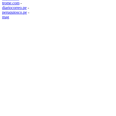
trome.com
-
diariocorreo.pe
-
peruquiosco.pe
-
mag