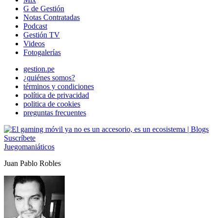
G de Gestión
Notas Contratadas
Podcast
Gestión TV
Videos
Fotogalerías
gestion.pe
¿quiénes somos?
términos y condiciones
política de privacidad
politica de cookies
preguntas frecuentes
Suscríbete
Juegomaniáticos
Juan Pablo Robles