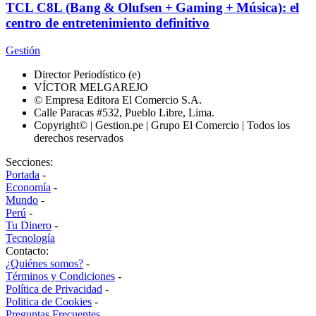
TCL C8L (Bang & Olufsen + Gaming + Música): el
centro de entretenimiento definitivo
Gestión
Director Periodístico (e)
VÍCTOR MELGAREJO
© Empresa Editora El Comercio S.A.
Calle Paracas #532, Pueblo Libre, Lima.
Copyright© | Gestion.pe | Grupo El Comercio | Todos los
derechos reservados
Secciones:
Portada
-
Economía
-
Mundo
-
Perú
-
Tu Dinero
-
Tecnología
Contacto:
¿Quiénes somos?
-
Términos y Condiciones
-
Política de Privacidad
-
Politica de Cookies
-
Preguntas Frecuentes