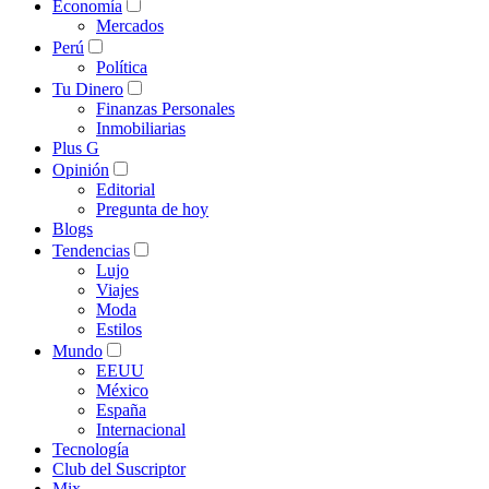
Economía
Mercados
Perú
Política
Tu Dinero
Finanzas Personales
Inmobiliarias
Plus G
Opinión
Editorial
Pregunta de hoy
Blogs
Tendencias
Lujo
Viajes
Moda
Estilos
Mundo
EEUU
México
España
Internacional
Tecnología
Club del Suscriptor
Mix