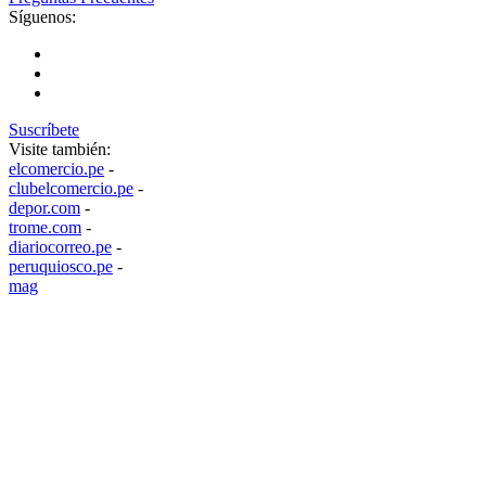
Síguenos:
Suscríbete
Visite también:
elcomercio.pe
-
clubelcomercio.pe
-
depor.com
-
trome.com
-
diariocorreo.pe
-
peruquiosco.pe
-
mag