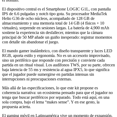
el bolsillo.
El dispositivo central es el Smartphone LOGIC G1L, con pantalla
IPS de 6.6 pulgadas y notch tipo gota. Su procesador MediaTek
Helio G36 de ocho núcleos, acompañado de 128 GB de
almacenamiento y una memoria total de 14 GB (4 físicos + 10
virtuales), sorprende en sesiones largas. La batería de 4,900 mAh
sostiene la experiencia sin desfallecer, mientras que la cámara
principal de 50 MP añade un guiño inesperado: registrar momentos
con detalle sin abandonar el juego.
El mando gamer inalámbrico, con diseño transparente y luces LED
RGB, aporta estilo y ergonomía. No es un accesorio improvisado,
sino un periférico que responde con precisión y convierte cada
partida en un ritual visual. Los audífonos TWS, por su parte, ofrecen
baja latencia de 55 ms y resistencia al agua IPX5, lo que significa
que el jugador puede sumergirse en partidas intensas sin
interrupciones ni preocupaciones externas.
Más allá de las especificaciones, lo que este kit propone es
coherencia narrativa: un ecosistema pensado para que el jugador no
tenga que buscar periféricos por separado. Todo está aquí, en una
sola compra, bajo el lema “makes sense”. Y en ese gesto, la
propuesta acierta.
El gaming móvil en Latinoamérica vive un momento de expansión.