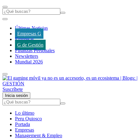
Últimas Noticias
Empresas G
Empresas
G de Gestión
Finanzas Personales
Newsletters
Mundial 2026
Suscríbete
Inicia sesión
Lo último
Peru Quiosco
Portada
Empresas
Management & Empleo