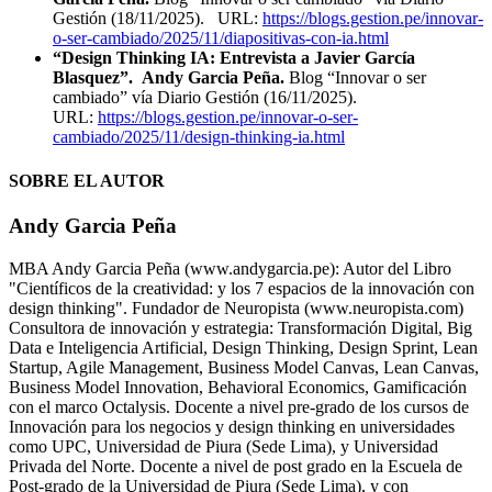
Gestión (18/11/2025). URL:
https://blogs.gestion.pe/innovar-
o-ser-cambiado/2025/11/diapositivas-con-ia.html
“Design Thinking IA: Entrevista a Javier García
Blasquez”. Andy Garcia Peña.
Blog “Innovar o ser
cambiado” vía Diario Gestión (16/11/2025).
URL:
https://blogs.gestion.pe/innovar-o-ser-
cambiado/2025/11/design-thinking-ia.html
SOBRE EL AUTOR
Andy Garcia Peña
MBA Andy Garcia Peña (www.andygarcia.pe): Autor del Libro
"Científicos de la creatividad: y los 7 espacios de la innovación con
design thinking". Fundador de Neuropista (www.neuropista.com)
Consultora de innovación y estrategia: Transformación Digital, Big
Data e Inteligencia Artificial, Design Thinking, Design Sprint, Lean
Startup, Agile Management, Business Model Canvas, Lean Canvas,
Business Model Innovation, Behavioral Economics, Gamificación
con el marco Octalysis. Docente a nivel pre-grado de los cursos de
Innovación para los negocios y design thinking en universidades
como UPC, Universidad de Piura (Sede Lima), y Universidad
Privada del Norte. Docente a nivel de post grado en la Escuela de
Post-grado de la Universidad de Piura (Sede Lima), y con