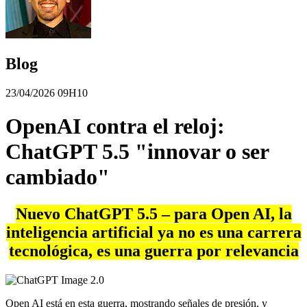
Blog
23/04/2026 09H10
OpenAI contra el reloj:
ChatGPT 5.5 "innovar o ser
cambiado"
Nuevo ChatGPT 5.5 – para Open AI, la
inteligencia artificial ya no es una carrera
tecnológica,
es una
guerra
por relevancia
Open AI está en esta guerra, mostrando señales de presión, y