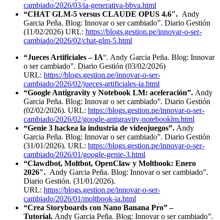
cambiado/2026/03/ia-generativa-bbva.html
“CHAT GLM-5 versus CLAUDE OPUS 4.6″.
Andy
Garcia Peña. Blog: Innovar o ser cambiado”. Diario Gestión
(11/02/2026) URL:
https://blogs.gestion.pe/innovar-o-ser-
cambiado/2026/02/chat-glm-5.html
“Jueces Artificiales – IA
“. Andy Garcia Peña. Blog: Innovar
o ser cambiado”. Diario Gestión (03/02/2026)
URL:
https://blogs.gestion.pe/innovar-o-ser-
cambiado/2026/02/jueces-artificiales-ia.html
“Google Antigravity y Notebook LM: aceleración”.
Andy
Garcia Peña. Blog: Innovar o ser cambiado”. Diario Gestión
(02/02/2026). URL:
https://blogs.gestion.pe/innovar-o-ser-
cambiado/2026/02/google-antigravity-notebooklm.html
“Genie 3 hackea la industria de videojuegos”.
Andy
Garcia Peña. Blog: Innovar o ser cambiado”. Diario Gestión
(31/01/2026). URL:
https://blogs.gestion.pe/innovar-o-ser-
cambiado/2026/01/google-genie-3.html
“Clawdbot, Moltbot, OpenClaw y Moltbook: Enero
2026″.
Andy Garcia Peña. Blog: Innovar o ser cambiado”.
Diario Gestión. (31/01/2026).
URL:
https://blogs.gestion.pe/innovar-o-ser-
cambiado/2026/01/moltbook-ia.html
“Crea Storyboards con Nano Banana Pro” –
Tutorial.
Andy Garcia Peña. Blog: Innovar o ser cambiado”.