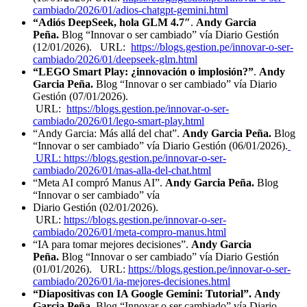
cambiado/2026/01/adios-chatgpt-gemini.html
“Adiós DeepSeek, hola GLM 4.7″
.
Andy Garcia
Peña.
Blog “Innovar o ser cambiado” vía Diario Gestión
(12/01/2026). URL:
https://blogs.gestion.pe/innovar-o-ser-
cambiado/2026/01/deepseek-glm.html
“LEGO Smart Play: ¿innovación o implosión?
”
.
Andy
Garcia Peña.
Blog “Innovar o ser cambiado” vía Diario
Gestión (07/01/2026).
URL:
https://blogs.gestion.pe/innovar-o-ser-
cambiado/2026/01/lego-smart-play.html
“Andy Garcia: Más allá del chat”.
Andy Garcia Peña.
Blog
“Innovar o ser cambiado” vía Diario Gestión (06/01/2026).
URL: https://blogs.gestion.pe/innovar-o-ser-
cambiado/2026/01/mas-alla-del-chat.html
“Meta AI compró Manus AI”.
Andy Garcia Peña.
Blog
“Innovar o ser cambiado” vía
Diario Gestión (02/01/2026).
URL:
https://blogs.gestion.pe/innovar-o-ser-
cambiado/2026/01/meta-compro-manus.html
“IA para tomar mejores decisiones”.
Andy Garcia
Peña.
Blog “Innovar o ser cambiado” vía Diario Gestión
(01/01/2026). URL:
https://blogs.gestion.pe/innovar-o-ser-
cambiado/2026/01/ia-mejores-decisiones.html
“Diapositivas con IA Google Gemini: Tutorial”. Andy
Garcia Peña.
Blog “Innovar o ser cambiado” vía Diario