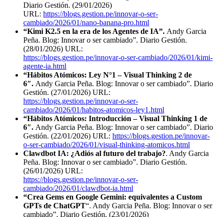
Diario Gestión. (29/01/2026)
URL:
https://blogs.gestion.pe/innovar-o-ser-
cambiado/2026/01/nano-banana-pro.html
“Kimi K2.5 en la era de los Agentes de IA”.
Andy Garcia
Peña. Blog: Innovar o ser cambiado”. Diario Gestión.
(28/01/2026) URL:
https://blogs.gestion.pe/innovar-o-ser-cambiado/2026/01/kimi-
agente-ia.html
“Hábitos Atómicos: Ley N°1 – Visual Thinking 2 de
6″.
Andy Garcia Peña. Blog: Innovar o ser cambiado”. Diario
Gestión. (27/01/2026) URL:
https://blogs.gestion.pe/innovar-o-ser-
cambiado/2026/01/habitos-atomicos-ley1.html
“Hábitos Atómicos: Introducción – Visual Thinking 1 de
6″.
Andy Garcia Peña. Blog: Innovar o ser cambiado”. Diario
Gestión. (22/01/2026) URL:
https://blogs.gestion.pe/innovar-
o-ser-cambiado/2026/01/visual-thinking-atomicos.html
Clawdbot IA: ¿Adiós al futuro del trabajo?
. Andy Garcia
Peña. Blog: Innovar o ser cambiado”. Diario Gestión.
(26/01/2026) URL:
https://blogs.gestion.pe/innovar-o-ser-
cambiado/2026/01/clawdbot-ia.html
“Crea Gems en Google Gemini: equivalentes a Custom
GPTs de ChatGPT
“. Andy Garcia Peña. Blog: Innovar o ser
cambiado”. Diario Gestión. (23/01/2026)