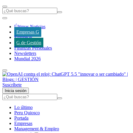
Últimas Noticias
Empresas G
Empresas
G de Gestión
Finanzas Personales
Newsletters
Mundial 2026
Suscríbete
Inicia sesión
Lo último
Peru Quiosco
Portada
Empresas
Management & Empleo