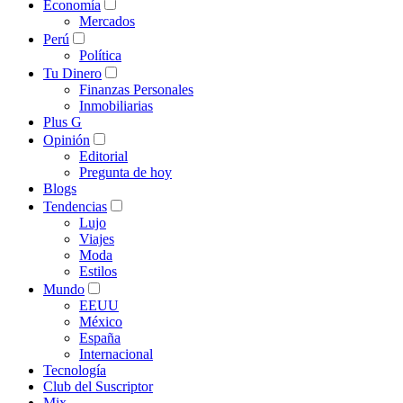
Economía
Mercados
Perú
Política
Tu Dinero
Finanzas Personales
Inmobiliarias
Plus G
Opinión
Editorial
Pregunta de hoy
Blogs
Tendencias
Lujo
Viajes
Moda
Estilos
Mundo
EEUU
México
España
Internacional
Tecnología
Club del Suscriptor
Mix