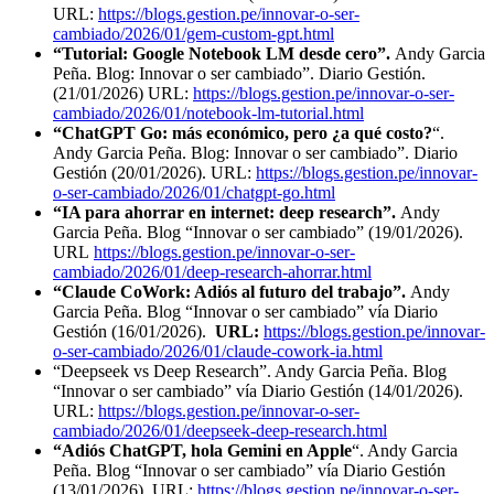
URL:
https://blogs.gestion.pe/innovar-o-ser-
cambiado/2026/01/gem-custom-gpt.html
“Tutorial: Google Notebook LM desde cero”.
Andy Garcia
Peña. Blog: Innovar o ser cambiado”. Diario Gestión.
(21/01/2026) URL:
https://blogs.gestion.pe/innovar-o-ser-
cambiado/2026/01/notebook-lm-tutorial.html
“ChatGPT Go: más económico, pero ¿a qué costo?
“.
Andy Garcia Peña. Blog: Innovar o ser cambiado”. Diario
Gestión (20/01/2026). URL:
https://blogs.gestion.pe/innovar-
o-ser-cambiado/2026/01/chatgpt-go.html
“IA para ahorrar en internet: deep research”.
Andy
Garcia Peña. Blog “Innovar o ser cambiado” (19/01/2026).
URL
https://blogs.gestion.pe/innovar-o-ser-
cambiado/2026/01/deep-research-ahorrar.html
“Claude CoWork: Adiós al futuro del trabajo”.
Andy
Garcia Peña. Blog “Innovar o ser cambiado” vía Diario
Gestión (16/01/2026).
URL:
https://blogs.gestion.pe/innovar-
o-ser-cambiado/2026/01/claude-cowork-ia.html
“Deepseek vs Deep Research”. Andy Garcia Peña. Blog
“Innovar o ser cambiado” vía Diario Gestión (14/01/2026).
URL:
https://blogs.gestion.pe/innovar-o-ser-
cambiado/2026/01/deepseek-deep-research.html
“Adiós ChatGPT, hola Gemini en Apple
“. Andy Garcia
Peña. Blog “Innovar o ser cambiado” vía Diario Gestión
(13/01/2026). URL:
https://blogs.gestion.pe/innovar-o-ser-