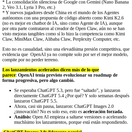
* La consolidación silenciosa de Google con Gemini (Nano Banana
2, Veo 3.1, Lyria 3 Pro, etc.)
* Y nuevos jugadores desde China en el mundo de los Agentes
autónomos con una propuesta de código abierto como Kimi K2.6
(no es mejor en chatbot de IA, sino como Agente de IA), aunque
por otra parte contrataron al creador de Open Claw, aún no se han
visto mejoras tangibles como sí lo hizo la competencia como Kimi
Claw, MiniMax Claw, Alibaba Claw, Perplexity Computer, etc.
Esto no es casualidad, sino una elevadísima presión competitiva, que
evidencia que OpenAI ya no compite solo por ser el mejor modelo,
compite por no perder terreno.
Los lanzamientos acelerados dicen más de lo que
parece
:
OpenAI tenía previsto evolucionar su roadmap de
forma progresiva, pero algo cambió.
Se esperaba ChatGPT 5.3, pero fue “saltado”, y lanzaron
directamente ChatGPT 5.4 ¿Por qué? Y solo semanas después
lanzaron ChatGPT 5.5.
Ahora, casi sin pausa, lanzaron: ChatGPT Images 2.0
¿innovación? No es solo eso, esto es
aceleración forzada.
Análisis:
Open AI empieza a saltarse versiones o acelerando
muchísimo los lanzamientos, porque está están respondiendo.