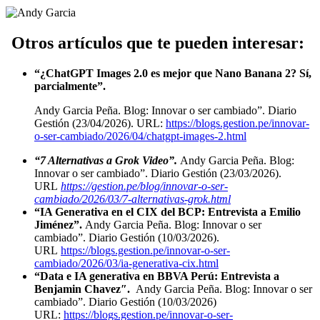
Otros artículos que te pueden interesar:
“¿ChatGPT Images 2.0 es mejor que Nano Banana 2? Sí,
parcialmente”.
Andy Garcia Peña. Blog: Innovar o ser cambiado”. Diario
Gestión (23/04/2026). URL:
https://blogs.gestion.pe/innovar-
o-ser-cambiado/2026/04/chatgpt-images-2.html
“7 Alternativas a Grok Video”.
Andy Garcia Peña. Blog:
Innovar o ser cambiado”. Diario Gestión (23/03/2026).
URL
https://gestion.pe/blog/innovar-o-ser-
cambiado/2026/03/7-alternativas-grok.html
“IA Generativa en el CIX del BCP: Entrevista a Emilio
Jiménez”.
Andy Garcia Peña. Blog: Innovar o ser
cambiado”. Diario Gestión (10/03/2026).
URL
https://blogs.gestion.pe/innovar-o-ser-
cambiado/2026/03/ia-generativa-cix.html
“Data e IA generativa en BBVA Perú: Entrevista a
Benjamin Chavez″.
Andy Garcia Peña. Blog: Innovar o ser
cambiado”. Diario Gestión (10/03/2026)
URL:
https://blogs.gestion.pe/innovar-o-ser-