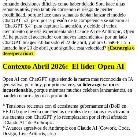
tomando decisiones difíciles como haber dejado Sora hace unas
semanas atrás, pero también corriendo el riesgo de perder
credibilidad, porque hace unas semanas debían lanzar el modelo
ChatGPT 5.3, pero por la presión de la competencia se saltaron al
“ChatGPT 5.4″ para capturar la atención, y debido al veloz
crecimiento que está experimentando Claude AI de Anthropic, Open
AI ha puesto el acelerador con nuevos lanzamientos: por un lado
ChatGPT Images 2.0 lanzado el 22 de abril, y ahora ChatGPT 5.5
lanzado hoy 23 de abril ¿qué significa esta velocidad?
¿Estrategia o
desesperación?
Contexto Abril 2026: El líder Open AI
Open AI con ChatGPT sigue siendo la marca más reconocida en IA
generativa, pero hoy, por primera vez
, su liderazgo ya no es
incuestionable
, porque mientras muchos celebran lanzamientos, en
paralelo ocurre algo más profundo:
* Tensiones recientes con el ecosistema gubernamental (DoD en
EE.UU) que llevó a que cientos de miles de usuarios desactivaran
sus cuentas con ChatGPT y lo reemplazaran por el rival afectado
“Claude AI” de Anthropic.
* Avances agresivos de Anthropic con Claude AI (Cowork, Code,
Design, Live Artifacts, etc.)