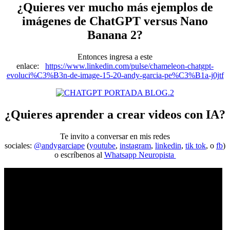
¿Quieres ver mucho más ejemplos de
imágenes de ChatGPT versus Nano
Banana 2?
Entonces ingresa a este
enlace:
https://www.linkedin.com/pulse/chameleon-chatgpt-
evoluci%C3%B3n-de-image-15-20-andy-garcia-pe%C3%B1a-j0jtf
¿Quieres aprender a crear videos con IA?
Te invito a conversar en mis redes
sociales:
@andygarciape
(
youtube
,
instagram
,
linkedin
,
tik tok
, o
fb
)
o escríbenos al
Whatsapp Neuropista